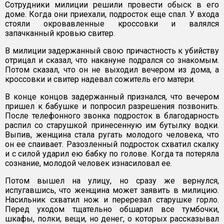
Сотрудники милиции решили провести обыск в его
доме. Когда они приехали, подросток еще спал. У входа
стояли окровавленные кроссовки и валялся
запачканный кровью свитер.
В милиции задержанный свою причастность к убийству
отрицал и сказал, что накануне подрался со знакомым.
Потом сказал, что он не выходил вечером из дома, а
кроссовки и свитер надевал сожитель его матери.
В конце концов задержанный признался, что вечером
пришел к бабушке и попросил разрешения позвонить.
После телефонного звонка подросток в благодарность
распил со старушкой принесенную им бутылку водки.
Выпив, женщина стала ругать молодого человека, что
он ее спаивает. Разозленный подросток схватил скалку
и с силой ударил ею бабку по голове. Когда та потеряла
сознание, молодой человек изнасиловал ее.
Потом вышел на улицу, но сразу же вернулся,
испугавшись, что женщина может заявить в милицию.
Насильник схватил нож и перерезал старушке горло.
Перед уходом тщательно обшарил все тумбочки,
шкафы, полки, вещи, но денег, о которых рассказывал