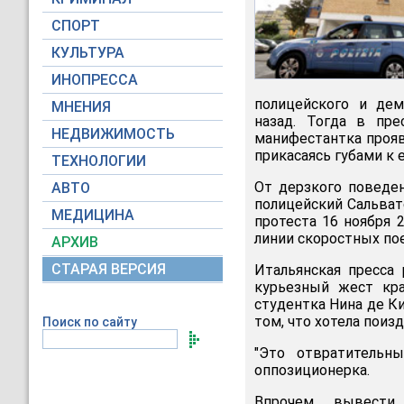
СПОРТ
КУЛЬТУРА
ИНОПРЕССА
полицейского и дем
МНЕНИЯ
назад. Тогда в пр
НЕДВИЖИМОСТЬ
манифестантка прояв
прикасаясь губами к е
ТЕХНОЛОГИИ
От дерзкого поведе
АВТО
полицейский Сальват
МЕДИЦИНА
протеста 16 ноября 
линии скоростных пое
АРХИВ
СТАРАЯ ВЕРСИЯ
Итальянская пресса
курьезный жест кр
студентка Нина де К
том, что хотела поиз
Поиск по сайту
"Это отвратительны
оппозиционерка.
Впрочем, вывести