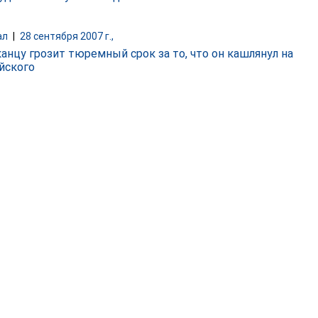
ал
|
28 сентября 2007 г.,
анцу грозит тюремный срок за то, что он кашлянул на
йского