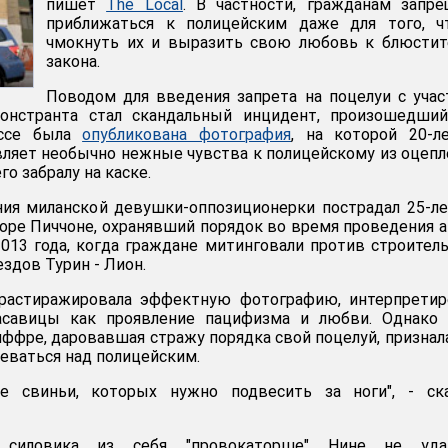
пишет
The Local
. В частности, гражданам запр
приближаться к полицейским даже для того, ч
чмокнуть их и выразить свою любовь к блюстит
закона.
Поводом для введения запрета на поцелуи с уча
онстранта стал скандальный инцидент, произошедший
ессе была
опубликована фотография
, на которой 20-л
ляет необычно нежные чувства к полицейскому из оцепл
го забралу на каске.
ния миланской девушки-оппозиционерки пострадал 25-л
оре Пиччоне, охранявший порядок во время проведения 
2013 года, когда граждане митинговали против строител
здов Турин - Лион.
 растиражировала эффектную фотографию, интерпретир
асавицы как проявление пацифизма и любви. Однако 
иффре, даровавшая стражу порядка свой поцелуй, признал
деваться над полицейским.
е свиньи, которых нужно подвесить за ноги", - ска
 силовика из себя "провокаторше" Нине не удал