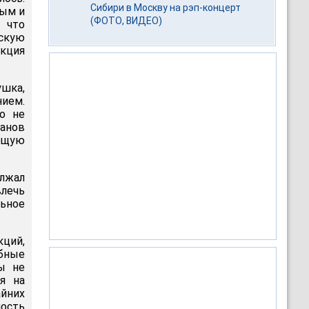
Сибири в Москву на рэп-концерт
ным и
(ФОТО, ВИДЕО)
 что
ьскую
кция
ушка,
ием.
то не
ганов
ющую
лжал
влечь
льное
кций,
бные
ы не
я на
йних
ность