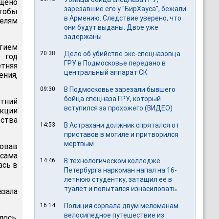
ещено
зарезавшие его у "БирХауса", бежали
тобы
в Армению. Следствие уверено, что
елям
они будут выданы. Двое уже
задержаны
стием
20:38
Дело об убийстве экс-спецназовца
 год
ГРУ в Подмосковье передано в
етняя
центральный аппарат СК
ения,
09:30
В Подмосковье зарезали бывшего
бойца спецназа ГРУ, который
етний
вступился за прохожего (ВИДЕО)
акции
ьства
14:53
В Астрахани должник спрятался от
приставов в могиле и притворился
мертвым
овав
сама
14:46
В технологическом колледже
ась в
Петербурга наркоман напал на 16-
летнюю студентку, затащил ее в
туалет и попытался изнасиловать
зала
16:14
Полиция сорвала двум меломанам
велосипедное путешествие из
ось.