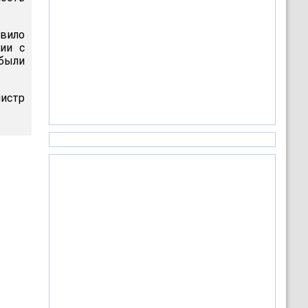
авило
ии с
были
нистр