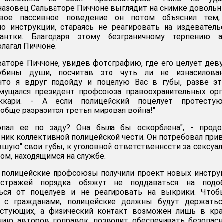
назовец Сальваторе Пиччоне выглядит на снимке доволь
вое пассивное поведение он потом объяснил тем,
по инструкции, стараясь не реагировать на издевател
антки. Благодаря этому безграничному терпению а
олагал Пиччоне.
ваторе Пиччоне, увидев фотографию, где его целует дев
убины души, посчитав это чуть ли не изнасилован
 что я вдруг подойду и поцелую Вас в губы, разве э
змущался президент профсоюза правоохранительных ор
аккари. - А если полицейский поцелует протесту
обще разразится третья мировая война!"
опал ее по заду? Она была бы оскорблена", - продо
ник коллективной полицейской чести. Он потребовал при
вшую" свои губы, к уголовной ответственности за сексуа
ом, находящимся на службе.
 полицейские профсоюзы получили проект новых инстру
 стражей порядка обяжут не поддаваться на подо
ться от поцелуев и не реагировать на выкрики. Чтоб
т с гражданами, полицейские должны будут держатьс
естующих, а физический контакт возможен лишь в кра
ению авторов поправок, позволит обеспечивать безопас