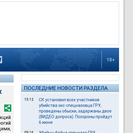
18+
ПОСЛЕДНИЕ НОВОСТИ РАЗДЕЛА
х
15:12
СК установил всех участников
убийства экс-спецназовца ГРУ,
проведены обыски, задержаны двое
(ВИДЕО допроса). Похороны пройдут
укций
6 июня
огий
ими,
09:16
Убийцы бойца спецназа ГРУ,