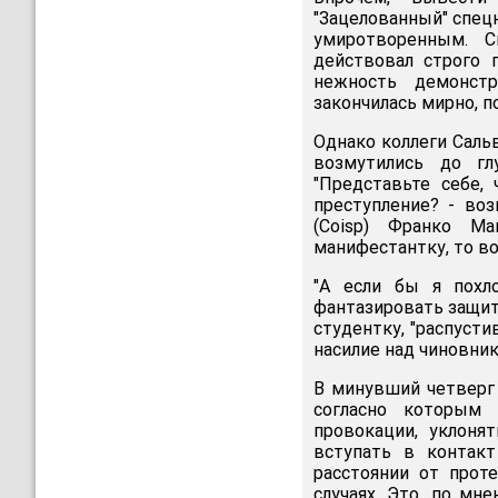
"Зацелованный" спец
умиротворенным. С
действовал строго 
нежность демонстр
закончилась мирно, п
Однако коллеги Саль
возмутились до гл
"Представьте себе,
преступление? - во
(Coisp) Франко М
манифестантку, то во
"А если бы я похл
фантазировать защит
студентку, "распусти
насилие над чиновник
В минувший четверг
согласно которым
провокации, уклоня
вступать в контак
расстоянии от прот
случаях. Это, по мн