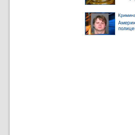
Кримин
Америк
полице