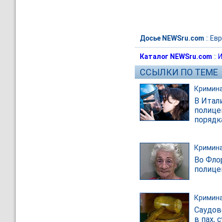
Досье NEWSru.com
::
Евр
Каталог NEWSru.com
::
И
ССЫЛКИ ПО ТЕМЕ
Кримин
В Итал
полице
порядк
Кримин
Во Фло
полице
Кримин
Саудов
в пах,