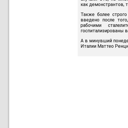
как демонстрантов, т
Также более строго
введено после того
рабочими сталел
госпитализированы в
А в минувший понеде
Италии Маттео Ренци