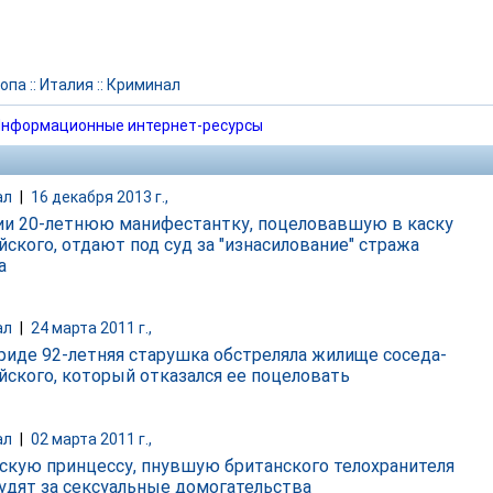
опа
::
Италия
::
Криминал
нформационные интернет-ресурсы
ал
|
16 декабря 2013 г.,
ии 20-летнюю манифестантку, поцеловавшую в каску
йского, отдают под суд за "изнасилование" стража
а
ал
|
24 марта 2011 г.,
риде 92-летняя старушка обстреляла жилище соседа-
йского, который отказался ее поцеловать
ал
|
02 марта 2011 г.,
скую принцессу, пнувшую британского телохранителя
 судят за сексуальные домогательства