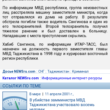
По информации МВД республики, группа неизвестных
лиц расстреляла машину заместителя министра, когда
тот отправлялся из дома на работу. В результате
обстрела погибли также водитель Сангинова и один из
его телохранителей. Второй телохранитель получил
тяжелое ранение и был доставлен в больницу.
Нападавшие с места преступления скрылись.
Хабиб Сангинов, по информации ИТАР-ТАСС, был
назначен на должность первого заместителя главы
МВД Таджикистана в 1998 году и курировал восточный
регион республики.
Досье NEWSru.com
::
СНГ
::
Таджикистан
::
Криминал
Каталог NEWSru.com
::
Информационные интернет-ресурсы
ССЫЛКИ ПО ТЕМЕ
В мире
|
11 апреля 2001 г.,
В убийстве замминистра МВД
Таджикистана участвовало восемь
человек