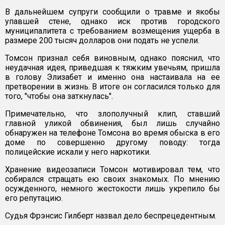
В дальнейшем супруги сообщили о травме и якобы
упавшей стене, однако иск против городского
муниципалитета с требованием возмещения ущерба в
размере 200 тысяч долларов они подать не успели.
Томсон признал себя виновным, однако пояснил, что
неудачная идея, приведшая к тяжким увечьям, пришла
в голову Элизабет и именно она настаивала на ее
претворении в жизнь. В итоге он согласился только для
того, "чтобы она заткнулась".
Примечательно, что злополучный клип, ставший
главной уликой обвинения, был лишь случайно
обнаружен на телефоне Томсона во время обыска в его
доме по совершенно другому поводу: тогда
полицейские искали у него наркотики.
Хранение видеозаписи Томсон мотивировал тем, что
собирался стращать ею своих знакомых. По мнению
осужденного, немного жестокости лишь укрепило бы
его репутацию.
Судья Фрэнсис Гилберт назвал дело беспрецедентным.