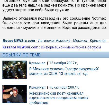
погибших мужчин были обнаружены в туалете бара,
еще два тела нашли в задней комнате. По крайней мере
у двух жертв при себе было оружие.
Вальехо отказался подтвердить это сообщение Notimex.
Он сказал, что при нападении были ранены еще два
человека - мужчина и женщина. Ведется расследование.
Досье NEWSru.com
::
Латинская Америка
::
Мексика
::
Криминал
Каталог NEWSru.com
::
Информационные интернет-ресурсы
ССЫЛКИ ПО ТЕМЕ
Криминал
|
15 ноября 2007 г.,
В Мексике схвачен "гастролирующий"
маньяк из США: 13 жертв за год
Криминал
|
16 октября 2007 г.,
Мексиканский поэт-каннибал
вдохновлялся поеданием своих
любовниц