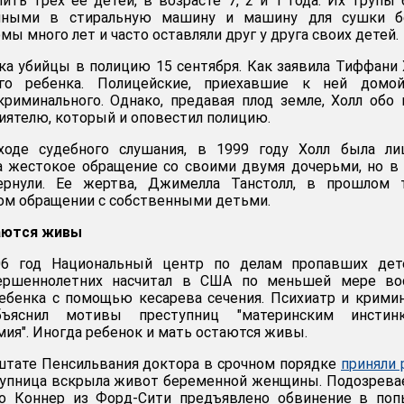
пить трех ее детей, в возрасте 7, 2 и 1 года. Их трупы
нными в стиральную машину и машину для сушки бе
 много лет и часто оставляли друг у друга своих детей.
нка убийцы в полицию 15 сентября. Как заявила Тиффани 
го ребенка. Полицейские, приехавшие к ней домой
криминального. Однако, предавая плод земле, Холл обо
риятелю, который и оповестил полицию.
ходе судебного слушания, в 1999 году Холл была ли
а жестокое обращение со своими двумя дочерьми, но в
ернули. Ее жертва, Джимелла Танстолл, в прошлом 
ом обращении с собственными детьми.
аются живы
06 год Национальный центр по делам пропавших дет
вершеннолетних насчитал в США по меньшей мере во
ебенка с помощью кесарева сечения. Психиатр и крими
ъяснил мотивы преступниц "материнским инстинк
ия". Иногда ребенок и мать остаются живы.
штате Пенсильвания доктора в срочном порядке
приняли
ступница вскрыла живот беременной женщины. Подозрев
о Коннер из Форд-Сити предъявлено обвинение в поп