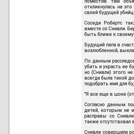
поместив там объ
откликнулась на это
своей будущей убийц
Соседи Робертс так
вместе со Снивли. Б
быть ближе к своему
Будущий папа в сча
возлюбленной, выкла
По данным расследов
убить и украсть ее б
но (Снивли) этого не
всегда была такой до
подобрать имя для б
"Я все еще в шоке (о
Согласно данным по
детей, которым не и
расправы со Снивли
также отсутствовал 
Снивли совершила ро