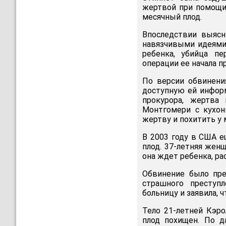
жертвой при помощи 
месячный плод.
Впоследствии выясн
навязчивыми идеями.
ребенка, убийца пе
операции ее начала п
По версии обвинени
доступную ей инфор
прокурора, жертва
Монтгомери с кухон
жертву и похитить у
В 2003 году в США 
плод. 37-летняя жен
она ждет ребенка, ра
Обвинение было пре
страшного преступ
больницу и заявила, 
Тело 21-летней Кэро
плод похищен. По д