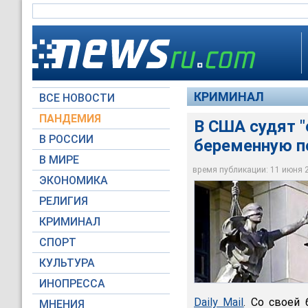
КРИМИНАЛ
ВСЕ НОВОСТИ
ПАНДЕМИЯ
В США судят "
В РОССИИ
беременную по
В США судят "охотни
В МИРЕ
плод
время публикации: 11 июня 20
ЭКОНОМИКА
НТВ
РЕЛИГИЯ
КРИМИНАЛ
СПОРТ
КУЛЬТУРА
ИНОПРЕССА
Daily Mail
. Со своей
МНЕНИЯ