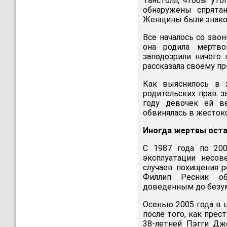
Танстолл, чтобы уто
обнаружены спрята
Женщины были знакомы
Все началось со зво
она родила мертво
заподозрили ничего 
рассказала своему п
Как выяснилось в 
родительских прав з
году девочек ей в
обвинялась в жесток
Иногда жертвы ост
C 1987 года по 20
эксплуатации несо
случаев похищения р
Филлип Ресник об
доведенным до безум
Осенью 2005 года в 
после того, как пре
38-летней Пэгги Дж