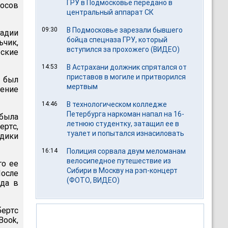
ГРУ в Подмосковье передано в
росов
центральный аппарат СК
09:30
В Подмосковье зарезали бывшего
адии
бойца спецназа ГРУ, который
ьчик,
вступился за прохожего (ВИДЕО)
ские
14:53
В Астрахани должник спрятался от
приставов в могиле и притворился
и был
мертвым
дение
14:46
В технологическом колледже
Петербурга наркоман напал на 16-
 была
летнюю студентку, затащил ее в
ртс,
туалет и попытался изнасиловать
дики
16:14
Полиция сорвала двум меломанам
велосипедное путешествие из
го ее
Сибири в Москву на рэп-концерт
После
(ФОТО, ВИДЕО)
гда в
ертс
ook,