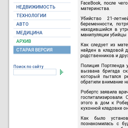
FaceBook, после че
НЕДВИЖИМОСТЬ
материнства.
ТЕХНОЛОГИИ
Убийство 21-летн
беременности, потр
АВТО
находившийся в утр
МЕДИЦИНА
манипуляции убийцы 
АРХИВ
Как следует из мате
СТАРАЯ ВЕРСИЯ
найден в кладовой д
родственников и дру
Полиция Портленда у
Поиск по сайту
вызвана бригада ск
который пытался р
обратили внимание на
Робертс заявила вра
госпитализировали. 
этого в дом к Робе
кухонной кладовке он
Как было установ
познакомилась с бу