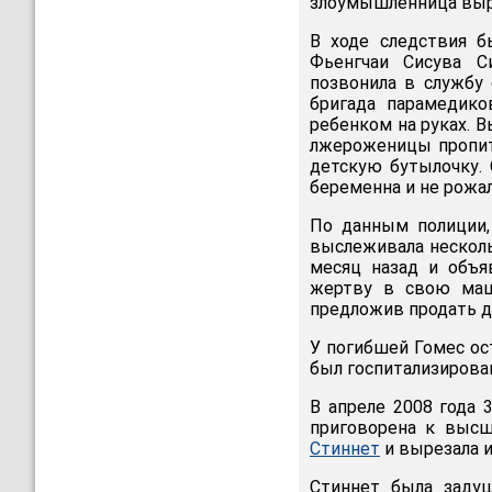
злоумышленница выре
В ходе следствия б
Фьенгчаи Сисува С
позвонила в службу 
бригада парамедик
ребенком на руках. 
лжероженицы пропит
детскую бутылочку. 
беременна и не рожал
По данным полиции,
выслеживала несколь
месяц назад и объя
жертву в свою маш
предложив продать д
У погибшей Гомес ост
был госпитализирова
В апреле 2008 года
приговорена к высш
Стиннет
и вырезала и
Стиннет была задуш