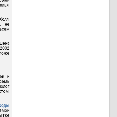
 были
лья.
Холл,
, не
 всем
шена
 2002
тоже
ей и
семь
нолог
том,
 роды
аемой
ытке