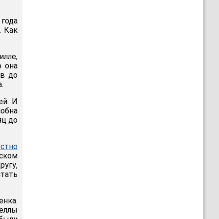
 года
. Как
илле,
о она
ев до
.
ей. И
собна
яц до
естно
ском
угу,
стать
енка.
еллы