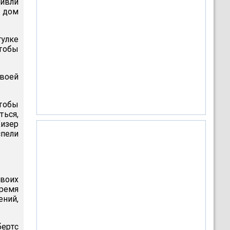
ивли
в дом
улке
чтобы
своей
чтобы
ться,
Хизер
спели
своих
время
ений,
бертс