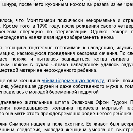
шнура, после чего кухонным ножом вырезала из ее чре
илось, что Монтгомери психически ненормальна и стр
 Кроме того, в 1990 году, после рождения своего четве
ренесла операцию по стерилизации. Однако вскоре п
реследовать навязчивая идея забеременеть вновь.
я, женщина тщательно готовилась к нападению, изучи
мацию, касающуюся проведения кесарева сечения. По с
 все поняла и пыталась защищаться, когда увидела 
ным ножом в руках. Однако нападавшей удалось заду
 мертвой матери ее нерожденного ребенка.
еще одна женщина
убила беременную подругу
, чтобы пох
щина, убедившая друзей и даже собственного мужа в том
справилась с молодой беременной подругой.
дъявлено жительнице штата Оклахома Эффи Гудсон. П
ления помешавшаяся женщина привезла мертвый пл
что она мать этого преждевременно родившегося ребенка.
лин Симпсон нашел в поле охотник. Ее живот был вскр
анным следствия, молодая женщина умерла от выстре