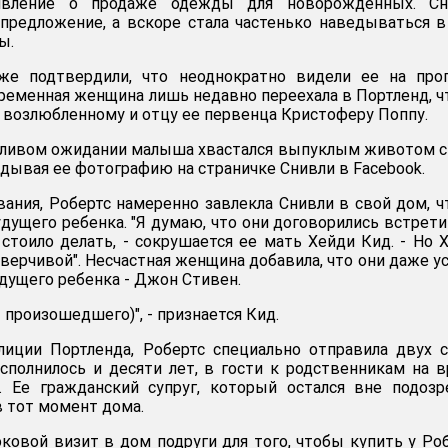
явление о продаже одежды для новорожденных. Сн
 предложение, а вскоре стала частенько наведываться 
ы.
же подтвердили, что неоднократно видели ее на прог
еременная женщина лишь недавно переехала в Портленд, 
 возлюбленному и отцу ее первенца Кристоферу Поппу.
стливом ожидании малыша хвастался выпуклым животом 
дывая ее фотографию на страничке Снивли в Facebook.
ания, Робертс намеренно завлекла Снивли в свой дом, 
удущего ребенка. "Я думаю, что они договорились встрети
 стоило делать, - сокрушается ее мать Хейди Кид. - Но 
верчивой". Несчастная женщина добавила, что они даже у
удущего ребенка - Джон Стивен.
т произошедшего)", - признается Кид.
лиции Портленда, Робертс специально отправила двух 
сполнилось и десяти лет, в гости к родственникам на 
. Ее гражданский супруг, который остался вне подозр
в тот момент дома.
ковой визит в дом подруги для того, чтобы купить у Ро