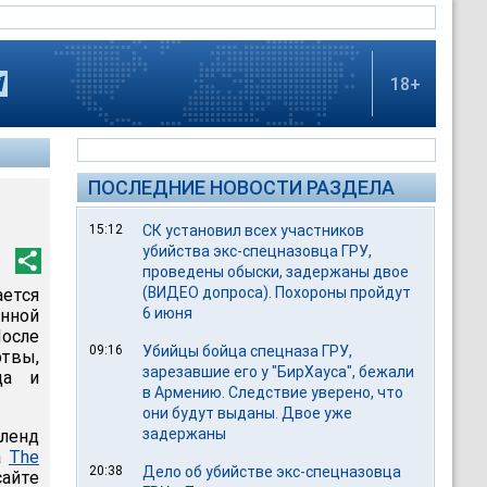
18+
ПОСЛЕДНИЕ НОВОСТИ РАЗДЕЛА
15:12
СК установил всех участников
убийства экс-спецназовца ГРУ,
проведены обыски, задержаны двое
(ВИДЕО допроса). Похороны пройдут
ается
6 июня
нной
После
09:16
Убийцы бойца спецназа ГРУ,
твы,
зарезавшие его у "БирХауса", бежали
ца и
в Армению. Следствие уверено, что
они будут выданы. Двое уже
задержаны
тленд
а
The
20:38
Дело об убийстве экс-спецназовца
сайте