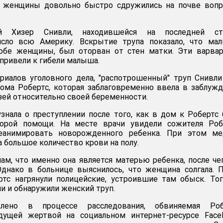
го женщины довольно быстро сдружились на почве воп
ей Хизер Снивли, находившейся на последней ст
ясло всю Америку. Вскрытие трупа показало, что мал
обе женщины, был оторван от стен матки. Эти варвар
привели к гибели малыша.
риалов уголовного дела, "распотрошенный" труп Снивл
ома Робертс, которая заблаговременно ввела в заблуж
зей относительно своей беременности.
знала о преступлении после того, как в дом к Робертс
орой помощи. На месте врачи увидели сожителя Робе
еанимировать новорожденного ребенка. При этом ме
 большое количество крови на полу.
чам, что именно она является матерью ребенка, после че
Однако в больнице выяснилось, что женщина солгала. 
ртс нагрянули полицейские, устроившие там обыск. То
и и обнаружили женский труп.
лено в процессе расследования, обвиняемая Роб
дущей жертвой на социальном интернет-ресурсе FaceB