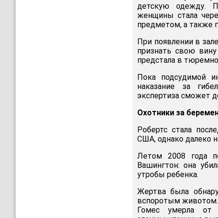
детскую одежду. П
женщины стала чере
предметом, а также 
При появлении в зале
признать свою вину
предстала в тюремно
Пока подсудимой и
наказание за гибе
экспертиза сможет до
Охотники за береме
Робертс стала посл
США, однако далеко н
Летом 2008 года 
Вашингтон: она уби
утробы ребенка.
Жертва была обнару
вспоротым животом. 
Гомес умерла от 