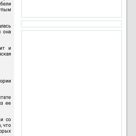
бели
тупым
алась
 она
ит и
ская
тории
тате
из ее
и со
, что
орых