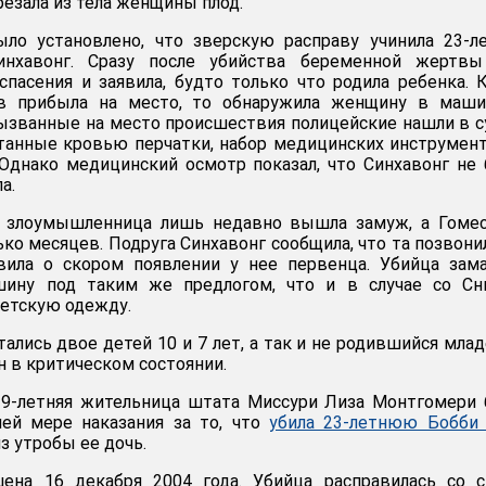
зала из тела женщины плод.
ыло установлено, что зверскую расправу учинила 23-л
инхавонг. Сразу после убийства беременной жертвы
спасения и заявила, будто только что родила ребенка. 
ов прибыла на место, то обнаружила женщину в маши
Вызванные на место происшествия полицейские нашли в 
анные кровью перчатки, набор медицинских инструмен
Однако медицинский осмотр показал, что Синхавонг не
а.
 злоумышленница лишь недавно вышла замуж, а Гомес
ко месяцев. Подруга Синхавонг сообщила, что та позвони
вила о скором появлении у нее первенца. Убийца зам
ину под таким же предлогом, что и в случае со Сни
етскую одежду.
ались двое детей 10 и 7 лет, а так и не родившийся мла
н в критическом состоянии.
 39-летняя жительница штата Миссури Лиза Монтгомери
ей мере наказания за то, что
убила 23-летнюю Бобби
з утробы ее дочь.
ена 16 декабря 2004 года. Убийца расправилась со с