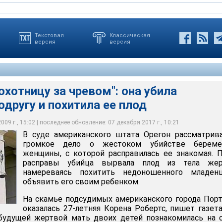
Текстовая
Классическая
версия
версия
охотницу за чревом": она убила
другу и похитила ее плод
цу за чревом": она убила беременную подругу и похитила ее
09 г., 15:02 | последнее обновление: 07 декабря 2017 г., 10:21
В суде американского штата Орегон рассматрив
громкое дело о жестоком убийстве береме
женщины, с которой расправилась ее знакомая. 
расправы убийца вырвала плод из тела жер
намереваясь похитить недоношенного младен
объявить его своим ребенком.
На скамье подсудимых американского города Пор
оказалась 27-летняя Корена Робертс, пишет газет
 будущей жертвой мать двоих детей познакомилась на 