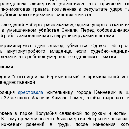
роведенная экспертиза установила, что причиной ги
пно-мозговая травма, полученная в результате удара 
глубокие колото-резаные ранения живота.
 заседаний Робертс расплакалась, однако упорно отказыв
 в умышленном убийстве Снивли. Перед собравшимися
й робе с закованными в наручники руками и ногами.
нкриминируют один эпизод убийства. Однако ей гроз
ль внутриутробного младенца, если судебно-медицин
казать, что ребенок умер после отделения от матки.
нными
едней "охотницей за беременными" в криминальной ис
е единственной.
полиция
арестовала
жительницу города Кенневик в ш
ла 27-летнюю Арасели Камачо Гомес, чтобы вырезать 
жена в парке Колумбия связанной по рукам и ногам 
К тому времени она уже была мертва. Вскрытие показало
ножевых ранений в грудь, после нанесения кот