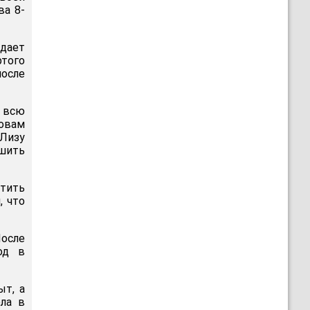
ва 8-
адает
ртого
осле
в всю
ловам
Лизу
шить
итить
, что
осле
од в
ыт, а
ла в