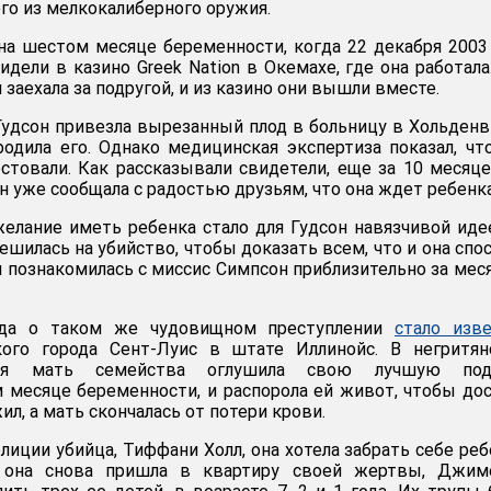
го из мелкокалиберного оружия.
на шестом месяце беременности, когда 22 декабря 2003
идели в казино Greek Nation в Окемахе, где она работала
 заехала за подругой, и из казино они вышли вместе.
удсон привезла вырезанный плод в больницу в Хольденв
родила его. Однако медицинская экспертиза показал, чт
стовали. Как рассказывали свидетели, еще за 10 месяц
 уже сообщала с радостью друзьям, что она ждет ребенка
желание иметь ребенка стало для Гудсон навязчивой иде
ешилась на убийство, чтобы доказать всем, что и она спо
н познакомилась с миссис Симпсон приблизительно за мес
ода о таком же чудовищном преступлении
стало изв
ого города Сент-Луис в штате Иллинойс. В негритян
няя мать семейства оглушила свою лучшую подр
 месяце беременности, и распорола ей живот, чтобы до
ил, а мать скончалась от потери крови.
лиции убийца, Тиффани Холл, она хотела забрать себе реб
 она снова пришла в квартиру своей жертвы, Джим