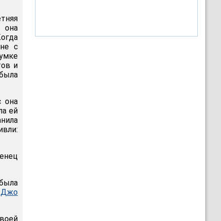
етняя
 она
Когда
не с
сумке
тов и
 была
 она
ла ей
анила
вли:
денец
 была
 Джо
воей