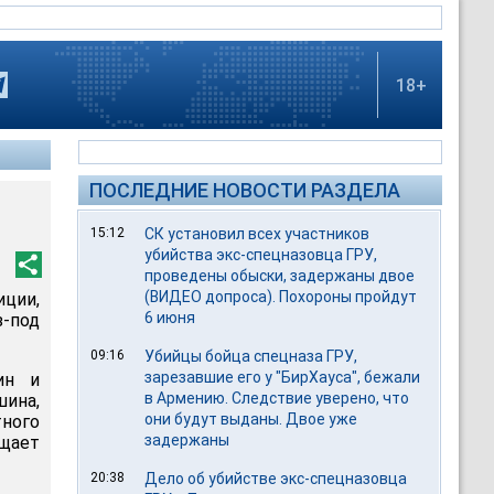
18+
ПОСЛЕДНИЕ НОВОСТИ РАЗДЕЛА
15:12
СК установил всех участников
убийства экс-спецназовца ГРУ,
проведены обыски, задержаны двое
(ВИДЕО допроса). Похороны пройдут
иции,
6 июня
-под
09:16
Убийцы бойца спецназа ГРУ,
зарезавшие его у "БирХауса", бежали
ин и
в Армению. Следствие уверено, что
ина,
они будут выданы. Двое уже
тного
задержаны
бщает
20:38
Дело об убийстве экс-спецназовца