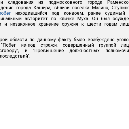
и следования из подмосковного города Раменск
едение города Кашира, вблизи поселка Малино, Ступин
обег
находившийся под конвоем, ранее судимый 
инальный авторитет по кличке Муха. Он был осужде
ие и незаконное хранение оружия к шести годам лиш
урой области по данному факту было возбуждено угол
"Побег из-под стражи, совершенный группой ли
 сговору", и "Превышение должностных полномоч
последствий".