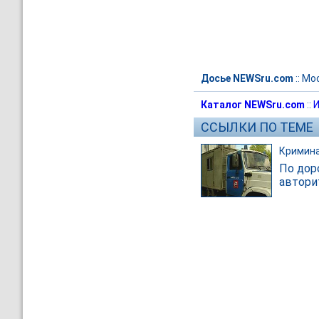
Досье NEWSru.com
::
Мос
Каталог NEWSru.com
::
И
ССЫЛКИ ПО ТЕМЕ
Кримин
По дор
автори