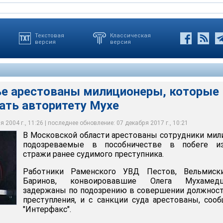
Текстовая
Классическая
версия
версия
е арестованы милиционеры, которые
ать авторитету Мухе
стованы милиционеры, которые помогли сбежать авторитету
 2004 г., 11:26 | последнее обновление: 07 декабря 2017 г., 10:21
В Московской области арестованы сотрудники мил
подозреваемые в пособничестве в побеге из
стражи ранее судимого преступника.
Работники Раменского УВД Пестов, Вельмиск
Баринов, конвоировавшие Олега Мухамедш
задержаны по подозрению в совершении должнос
преступления, и с санкции суда арестованы, соо
"Интерфакс".