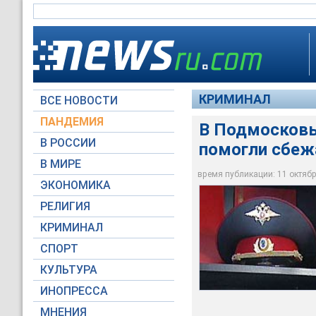
КРИМИНАЛ
ВСЕ НОВОСТИ
ПАНДЕМИЯ
В Подмосковь
В РОССИИ
помогли сбеж
В Подмосковье аре
В МИРЕ
Мухе
время публикации: 11 октября
ЭКОНОМИКА
Архив NEWSru.com
РЕЛИГИЯ
КРИМИНАЛ
СПОРТ
КУЛЬТУРА
ИНОПРЕССА
МНЕНИЯ