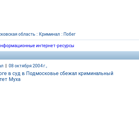
ковская область
::
Криминал
::
Побег
нформационные интернет-ресурсы
ал
|
08 октября 2004 г.,
оге в суд в Подмосковье сбежал криминальный
тет Муха