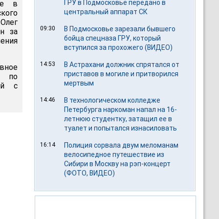
ГРУ в Подмосковье передано в
ое в
центральный аппарат СК
ского
Олег
09:30
В Подмосковье зарезали бывшего
н за
бойца спецназа ГРУ, который
ения
вступился за прохожего (ВИДЕО)
14:53
В Астрахани должник спрятался от
овное
приставов в могиле и притворился
ц по
мертвым
ий с
14:46
В технологическом колледже
Петербурга наркоман напал на 16-
летнюю студентку, затащил ее в
туалет и попытался изнасиловать
16:14
Полиция сорвала двум меломанам
велосипедное путешествие из
Сибири в Москву на рэп-концерт
(ФОТО, ВИДЕО)