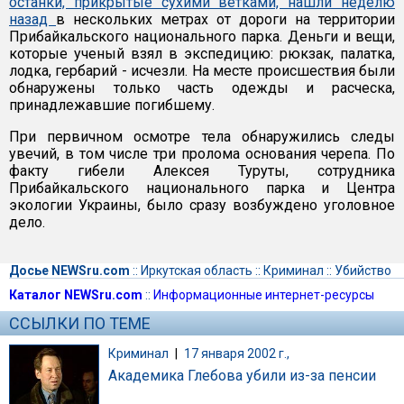
останки, прикрытые сухими ветками, нашли неделю
назад
в нескольких метрах от дороги на территории
Прибайкальского национального парка. Деньги и вещи,
которые ученый взял в экспедицию: рюкзак, палатка,
лодка, гербарий - исчезли. На месте происшествия были
обнаружены только часть одежды и расческа,
принадлежавшие погибшему.
При первичном осмотре тела обнаружились следы
увечий, в том числе три пролома основания черепа. По
факту гибели Алексея Туруты, сотрудника
Прибайкальского национального парка и Центра
экологии Украины, было сразу возбуждено уголовное
дело.
Досье NEWSru.com
::
Иркутская область
::
Криминал
::
Убийство
Каталог NEWSru.com
::
Информационные интернет-ресурсы
ССЫЛКИ ПО ТЕМЕ
Криминал
|
17 января 2002 г.,
Академика Глебова убили из-за пенсии