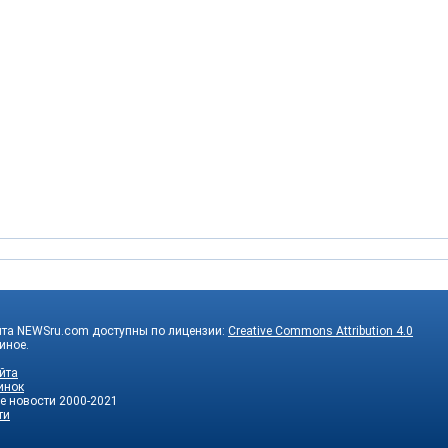
йта NEWSru.com доступны по лицензии:
Creative Commons Attribution 4.0
 иное.
йта
инок
е новости
2000-2021
ти