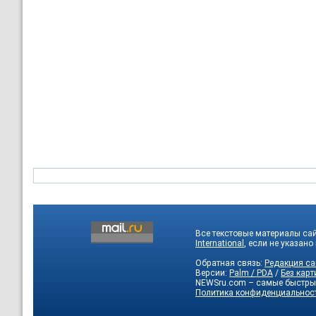
Все текстовые материалы са
International
, если не указано
Обратная связь:
Редакция са
Версии:
Palm / PDA
/
Без карт
NEWSru.com – самые быстры
Политика конфиденциальнос