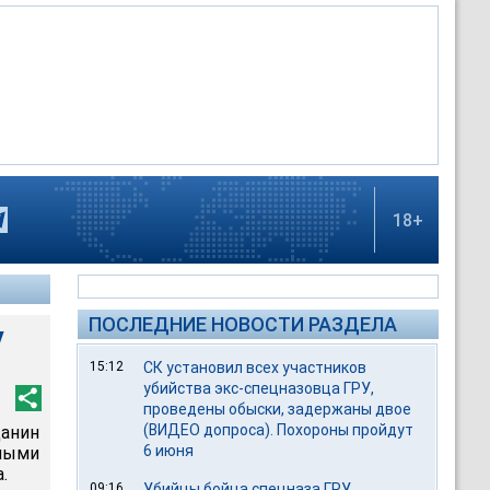
18+
ПОСЛЕДНИЕ НОВОСТИ РАЗДЕЛА
у
15:12
СК установил всех участников
убийства экс-спецназовца ГРУ,
проведены обыски, задержаны двое
(ВИДЕО допроса). Похороны пройдут
данин
6 июня
ными
.
09:16
Убийцы бойца спецназа ГРУ,