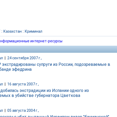
Г
::
Казахстан
::
Криминал
нформационные интернет-ресурсы
ал
|
24 сентября 2007 г.,
 экстрадированы супруги из России, подозреваемые в
банде эфедрина
ал
|
16 августа 2007 г.,
 добилась экстрадиции из Испании одного из
емых в убийстве губернатора Цветкова
ал
|
05 августа 2004 г.,
осковье убит выданный Израилем лидер "бауманской"