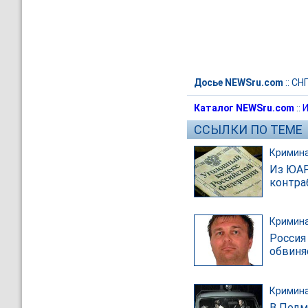
Досье NEWSru.com
::
СН
Каталог NEWSru.com
::
И
ССЫЛКИ ПО ТЕМЕ
Кримин
Из ЮАР
контра
Кримин
Россия
обвиня
Кримин
В Подм