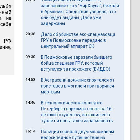
зарезавшие его у "БирХауса", бежали
ужбе
в Армению. Следствие уверено, что
анный
они будут выданы. Двое уже
а на
задержаны
себе
20:38
Дело об убийстве экс-спецназовца
ГРУ в Подмосковье передано в
и РФ
центральный аппарат СК
ания,
09:30
В Подмосковье зарезали бывшего
бойца спецназа ГРУ, который
вступился за прохожего (ВИДЕО)
14:53
В Астрахани должник спрятался от
приставов в могиле и притворился
мертвым
14:46
В технологическом колледже
Петербурга наркоман напал на 16-
летнюю студентку, затащил ее в
туалет и попытался изнасиловать
16:14
Полиция сорвала двум меломанам
велосипедное путешествие из