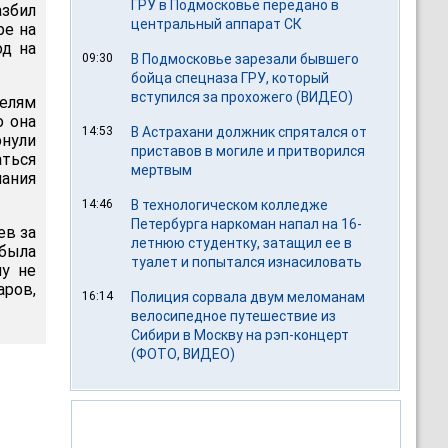
ГРУ в Подмосковье передано в
азбил
центральный аппарат СК
ре на
од на
09:30
В Подмосковье зарезали бывшего
бойца спецназа ГРУ, который
вступился за прохожего (ВИДЕО)
телям
о она
14:53
В Астрахани должник спрятался от
нули
приставов в могиле и притворился
ться
мертвым
нания
14:46
В технологическом колледже
Петербурга наркоман напал на 16-
ев за
летнюю студентку, затащил ее в
 была
туалет и попытался изнасиловать
му не
аров,
16:14
Полиция сорвала двум меломанам
велосипедное путешествие из
Сибири в Москву на рэп-концерт
(ФОТО, ВИДЕО)