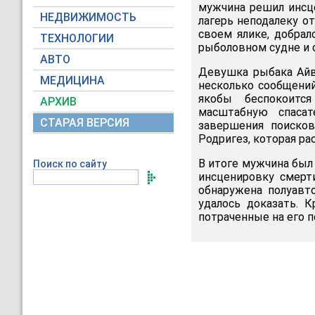
мужчина решил инсце
НЕДВИЖИМОСТЬ
лагерь неподалеку о
своем ялике, добралс
ТЕХНОЛОГИИ
рыболовном судне и с
АВТО
Девушка рыбака Айви
МЕДИЦИНА
несколько сообщени
якобы беспокоится
АРХИВ
масштабную спасат
СТАРАЯ ВЕРСИЯ
завершения поисков
Родригез, которая ра
В итоге мужчина был 
Поиск по сайту
инсценировку смерт
обнаружена полуавт
удалось доказать. 
потраченные на его п