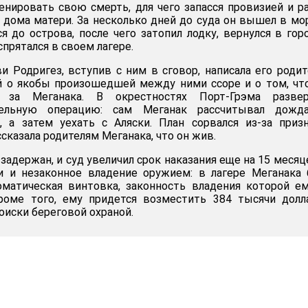
нировать свою смерть, для чего запасся провизией и р
т дома матери. За несколько дней до суда он вышел в мо
я до острова, после чего затопил лодку, вернулся в гор
прятался в своем лагере.
 Родригез, вступив с ним в сговор, написала его роди
й о якобы произошедшей между ними ссоре и о том, чт
 за Меганака. В окрестностях Порт-Грэма развер
ельную операцию: сам Меганак рассчитывал дожда
, а затем уехать с Аляски. План сорвался из-за приз
ссказала родителям Меганака, что он жив.
задержан, и суд увеличил срок наказания еще на 15 месяц
и и незаконное владение оружием: в лагере Меганака
оматическая винтовка, законность владения которой е
Кроме того, ему придется возместить 384 тысячи долл
оиски береговой охраной.