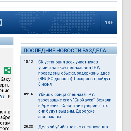
18+
ПОСЛЕДНИЕ НОВОСТИ РАЗДЕЛА
15:12
СК установил всех участников
убийства экс-спецназовца ГРУ,
проведены обыски, задержаны двое
(ВИДЕО допроса). Похороны пройдут
ыбаку
6 июня
ерть,
ение.
09:16
Убийцы бойца спецназа ГРУ,
ws
и
зарезавшие его у "БирХауса", бежали
в Армению. Следствие уверено, что
они будут выданы. Двое уже
нен в
задержаны
кабре
тогам
20:38
Дело об убийстве экс-спецназовца
ого,