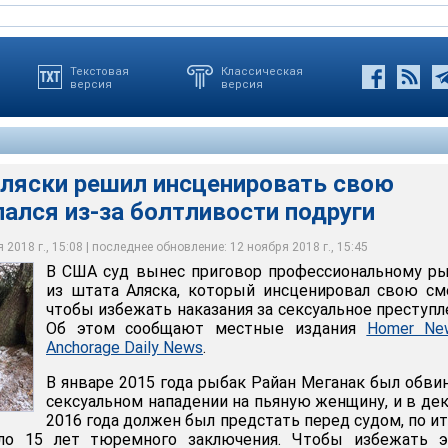
Текстовая
Классическая
версия
версия
Аляски решил инсценировать свою
пался из-за болтливости подруги
ста, мужчина решил инсценировать свою смерть, для чего
и разбил лагерь неподалеку от дома матери
2018 г., 15:08 | последнее обновление: 12 ноября 2018 г., 15:45
В США суд вынес приговор профессиональному р
’s Office, District of Alaska
из штата Аляска, который инсценировал свою см
чтобы избежать наказания за сексуальное преступл
Об этом сообщают местные издания
Homer Ne
Anchorage Daily News
.
В январе 2015 года рыбак Райан Меганак был обви
сексуальном нападении на пьяную женщину, и в де
2016 года должен был предстать перед судом, по и
ло 15 лет тюремного заключения. Чтобы избежать эт