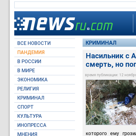
КРИМИНАЛ
ВСЕ НОВОСТИ
ПАНДЕМИЯ
Насильник с 
В РОССИИ
смерть, но по
Чтобы избежать аре
В МИРЕ
запасся провизией 
время публикации: 12 ноября 
ЭКОНОМИКА
Сourtesy U.S. Attorney
РЕЛИГИЯ
КРИМИНАЛ
СПОРТ
КУЛЬТУРА
ИНОПРЕССА
которого ему грози
МНЕНИЯ