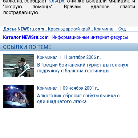
балкона, сообщает
ЮГА.ру
. Они же вызвали милицию и
"скорую помощь". Врачам удалось спасти
пострадавшую.
Досье NEWSru.com
::
Краснодарский край
::
Криминал
::
Суд
Каталог NEWSru.com
::
Информационные интернет-ресурсы
ССЫЛКИ ПО ТЕМЕ
Криминал
|
11 октября 2006 г.,
В Греции британский турист вытолкнул
подружку с балкона гостиницы
Криминал
|
09 ноября 2001 г.,
Алкоголик сбросил собутыльника с
одиннадцатого этажа