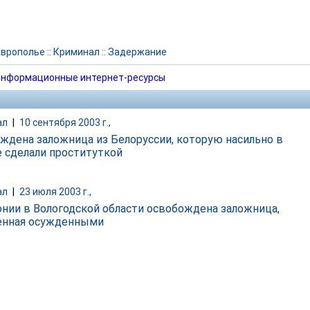
аврополье
::
Криминал
::
Задержание
нформационные интернет-ресурсы
ал
|
10 сентября 2003 г.,
ждена заложница из Белоруссии, которую насильно в
 сделали проституткой
ал
|
23 июля 2003 г.,
онии в Вологодской области освобождена заложница,
енная осужденными