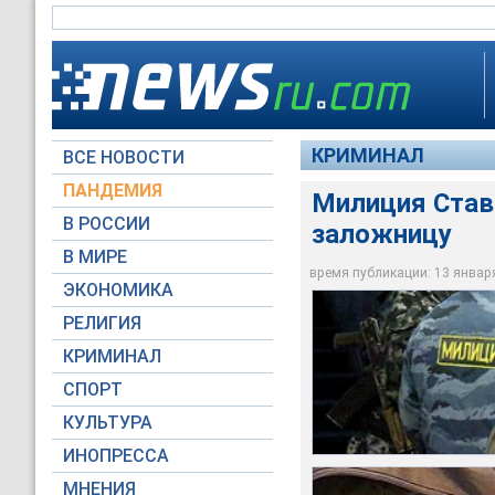
КРИМИНАЛ
ВСЕ НОВОСТИ
ПАНДЕМИЯ
Милиция Став
В РОССИИ
заложницу
Сотрудники милиции
Арестованы также с
В МИРЕ
Милиция Ставропол
местной жительницы
двое мужчин. Все о
время публикации: 13 января 
ЭКОНОМИКА
Архив NEWSru.com
Архив NEWSru.com
Архив NEWSru.com
РЕЛИГИЯ
КРИМИНАЛ
СПОРТ
КУЛЬТУРА
ИНОПРЕССА
МНЕНИЯ