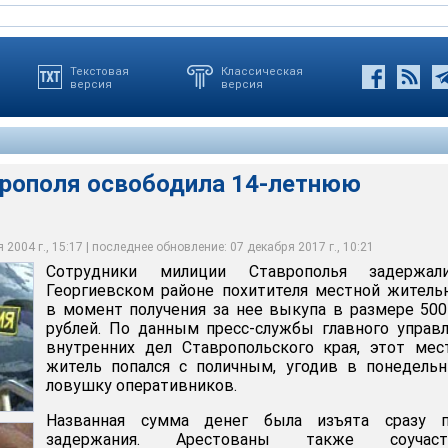
Текстовая
Классическая
версия
версия
рополя освободила 14-летнюю
 Ставрополья задержали в Георгиевском районе похитителя
оучастники преступления - нигде не работающие женщина и
я освободила 14-летнюю заложницу
 в момент получения за нее выкупа в размере 500 тыс рублей
ни признались в содеянном
2004 г., 15:17 | последнее обновление: 07 декабря 2017 г., 10:21
Сотрудники милиции Ставрополья задержа
Георгиевском районе похитителя местной жител
в момент получения за нее выкупа в размере 50
рублей. По данным пресс-службы главного управ
внутренних дел Ставропольского края, этот ме
житель попался с поличным, угодив в понедель
ловушку оперативников.
Названная сумма денег была изъята сразу п
задержания. Арестованы также соучаст