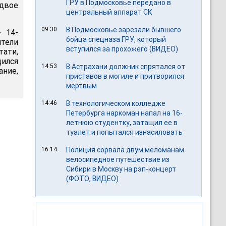
ГРУ в Подмосковье передано в
 двое
центральный аппарат СК
09:30
В Подмосковье зарезали бывшего
 14-
бойца спецназа ГРУ, который
тели
вступился за прохожего (ВИДЕО)
тати,
дился
14:53
В Астрахани должник спрятался от
ние,
приставов в могиле и притворился
мертвым
14:46
В технологическом колледже
Петербурга наркоман напал на 16-
летнюю студентку, затащил ее в
туалет и попытался изнасиловать
16:14
Полиция сорвала двум меломанам
велосипедное путешествие из
Сибири в Москву на рэп-концерт
(ФОТО, ВИДЕО)