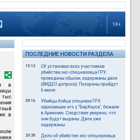
18+
ПОСЛЕДНИЕ НОВОСТИ РАЗДЕЛА
15:12
СК установил всех участников
убийства экс-спецназовца ГРУ,
проведены обыски, задержаны двое
(ВИДЕО допроса). Похороны пройдут
ли в
6 июня
ьницы
0 тыс
09:16
Убийцы бойца спецназа ГРУ,
ления
зарезавшие его у "БирХауса", бежали
стный
в Армению. Следствие уверено, что
ник в
они будут выданы. Двое уже
задержаны
осле
20:38
Дело об убийстве экс-спецназовца
ники