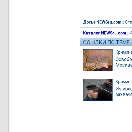
Досье NEWSru.com
::
Ст
Каталог NEWSru.com
::
И
ССЫЛКИ ПО ТЕМЕ
Кримин
Освобо
Москве
Кримин
Из кол
захвач