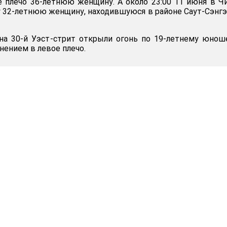
ое плечо 36-летнюю женщину. А около 23:00 11 июня в Ч
у 32-летнюю женщину, находившуюся в районе Саут-Сэнг
 на 30-й Уэст-стрит открыли огонь по 19-летнему юнош
анением в левое плечо.