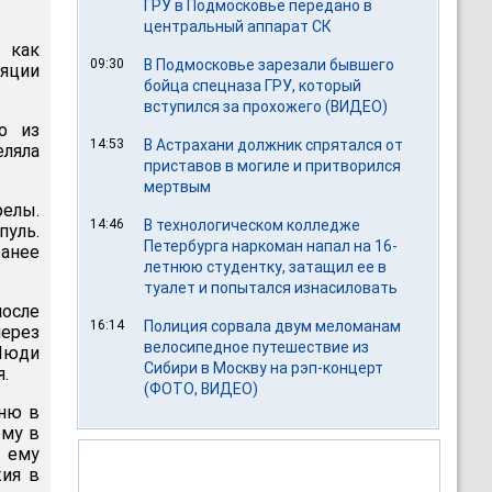
ГРУ в Подмосковье передано в
центральный аппарат СК
 как
09:30
В Подмосковье зарезали бывшего
ляции
бойца спецназа ГРУ, который
вступился за прохожего (ВИДЕО)
о из
14:53
В Астрахани должник спрятался от
еляла
приставов в могиле и притворился
мертвым
релы.
14:46
В технологическом колледже
пуль.
Петербурга наркоман напал на 16-
ранее
летнюю студентку, затащил ее в
туалет и попытался изнасиловать
после
16:14
Полиция сорвала двум меломанам
через
велосипедное путешествие из
Люди
Сибири в Москву на рэп-концерт
.
(ФОТО, ВИДЕО)
еню в
ему в
и ему
жия в