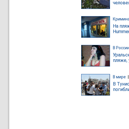
челове
Кримин
На пля
Hummer
В Росси
Уральс
пляже,
В мире
В Туни
погибл