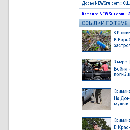
Досье NEWSru.com
::
СШ
Каталог NEWSru.com
::
И
ССЫЛКИ ПО ТЕМЕ
В Росси
В Евре
застре
В мире
Бойня 
погибш
Кримин
На Дон
мужчи
Кримин
В Крас