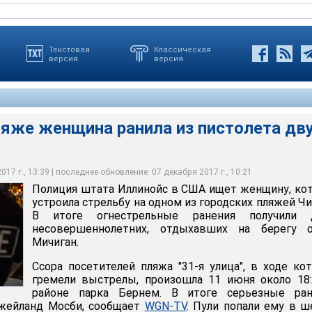
Текстовая
Классическая
версия
версия
ляже женщина ранила из пистолета дв
нойс в США ищет женщину, которая устроила стрельбу на одном
й Чикаго
17 г., 13:39 | последнее обновление: 07 декабря 2017 г., 10:21
Полиция штата Иллинойс в США ищет женщину, ко
устроила стрельбу на одном из городских пляжей Чи
В итоге огнестрельные ранения получили 
несовершеннолетних, отдыхавших на берегу о
Мичиган.
Ссора посетителей пляжа "31-я улица", в ходе ко
гремели выстрелы, произошла 11 июня около 18
районе парка Бернем. В итоге серьезные ран
Джейланд Мосби, сообщает
WGN-TV
. Пули попали ему в 