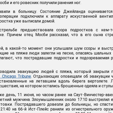
осби и его ровесник получили ранения ног.
авили в больницу. Состояние Джейланда оценивается
 операции подключили к аппарату искуственной венти
дростка уже выписали домой.
 стрельбе предшествовала ссора подростков с кем-т
е. Причем отец Мосби рассказал, что в его сына стр
ей, в какой-то момент они услышали шум ссоры и выст
щие на пляже люди залегли на песке, опасаясь шальных 
лагают, что пострадавшие подростки и подозреваемая 
роводила эвакуацию людей с пляжа, который закрыли 
 Chicago Tribune
. Отдыхающих оповещали об эвакуации 
установленные на летавшем вдоль берега вертолете. 
шествия, на котором остались брошенные одеяла и стулья
же день, 11 июня, но часом ранее на Саут-Винчестер-ав
летний мужчина. Злоумышленник около 17:10 выстрелил 
нтовки. Пострадавшего довезли до больницы, но спаст
 21:40 на 66-й Ист-Плейс ранили из огнестрельного ору