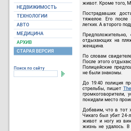
живот. Кроме того, М
НЕДВИЖИМОСТЬ
Пострадавших дост
ТЕХНОЛОГИИ
тяжелое. Его после
легких. А второго по
АВТО
МЕДИЦИНА
Предположительно,
отдыхающих на пляж
АРХИВ
женщина.
СТАРАЯ ВЕРСИЯ
По словам свидетел
После этого отдыхаю
Полицейские предпо
Поиск по сайту
не были знакомы.
До 19:40 полиция п
стрельбы, пишет
The
громкоговорители, 
покидали место проис
Добавим, что в тот 
Чикаго был убит 24-
живот и ногу из ви
жизнь не удалось. В