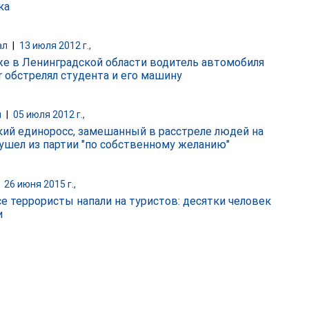
ка
ал
|
13 июля 2012 г.,
же в Ленинградской области водитель автомобиля
 обстрелял студента и его машину
и
|
05 июля 2012 г.,
кий единоросс, замешанный в расстреле людей на
 ушел из партии "по собственному желанию"
|
26 июня 2015 г.,
се террористы напали на туристов: десятки человек
и