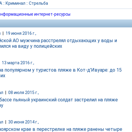
А
::
Криминал
::
Стрельба
нформационные интернет-ресурсы
и
|
19 июня 2016 г.,
йской АО мужчина расстрелял отдыхающих у воды и
лился на виду у полицейских
|
13 марта 2016 г.,
на популярном у туристов пляже в Кот-д'Ивуаре: до 15
их
ал
|
08 июля 2015 г.,
бассе пьяный украинский солдат застрелил на пляже
ну
ал
|
30 июня 2014 г.,
ноярском крае в перестрелке на пляже ранены четыре