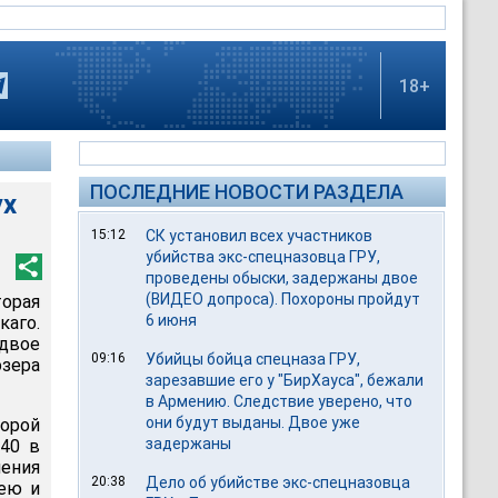
18+
ПОСЛЕДНИЕ НОВОСТИ РАЗДЕЛА
ух
15:12
СК установил всех участников
убийства экс-спецназовца ГРУ,
проведены обыски, задержаны двое
(ВИДЕО допроса). Похороны пройдут
торая
6 июня
каго.
двое
09:16
Убийцы бойца спецназа ГРУ,
зера
зарезавшие его у "БирХауса", бежали
в Армению. Следствие уверено, что
они будут выданы. Двое уже
торой
задержаны
:40 в
ения
20:38
Дело об убийстве экс-спецназовца
шею и