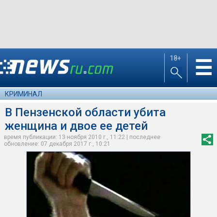
18+
☰
КРИМИНАЛ
В Пензенской области убита
женщина и двое ее детей
время публикации: 13 ноября 2010 г., 11:22 | последнее
обновление: 07 декабря 2017 г., 10:21