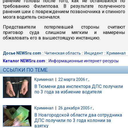
ранение головы после того, как не остановился по
требованию Филиппова. В результате полученного
ранения шеи с повреждением позвоночника и спинного
мозга водитель скончался.
Представители потерпевшей стороны считают
приговор суда слишком мягким и намерены
обжаловать его в вышестоящую инстанцию.
Досье NEWSru.com
::
Читинская область
::
Инцидент
::
Криминал
Каталог NEWSru.com
::
Информационные интернет-ресурсы
ССЫЛКИ ПО ТЕМЕ
Криминал
|
22 марта 2006 г.,
В Тюмени два инспектора ДПС получили
по 3 года за избиение водителя
Криминал
|
26 декабря 2005 г.,
В Новгородской области два сотрудника
ДПС получили по 3 года колонии за
взятку