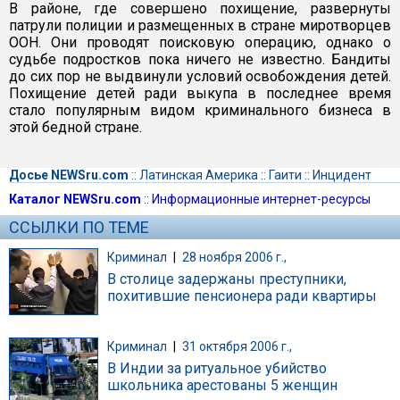
В районе, где совершено похищение, развернуты
патрули полиции и размещенных в стране миротворцев
ООН. Они проводят поисковую операцию, однако о
судьбе подростков пока ничего не известно. Бандиты
до сих пор не выдвинули условий освобождения детей.
Похищение детей ради выкупа в последнее время
стало популярным видом криминального бизнеса в
этой бедной стране.
Досье NEWSru.com
::
Латинская Америка
::
Гаити
::
Инцидент
Каталог NEWSru.com
::
Информационные интернет-ресурсы
ССЫЛКИ ПО ТЕМЕ
Криминал
|
28 ноября 2006 г.,
В столице задержаны преступники,
похитившие пенсионера ради квартиры
Криминал
|
31 октября 2006 г.,
В Индии за ритуальное убийство
школьника арестованы 5 женщин