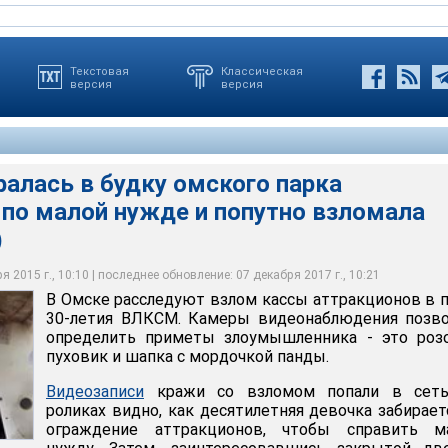
Текстовая
Классическая
версия
версия
алась в будку омского парка
 по малой нужде и попутно взломала
 взлом кассы аттракционов в парке 30-летия ВЛКСМ. Камеры
озволили определить приметы злоумышленника - это розовый
)
мордочкой панды
 2015 г., 10:10 | последнее обновление: 07 декабря 2017 г., 10:21
В Омске расследуют взлом кассы аттракционов в 
30-летия ВЛКСМ. Камеры видеонаблюдения позво
определить приметы злоумышленника - это роз
пуховик и шапка с мордочкой панды.
Видеозаписи
кражи со взломом попали в сеть
роликах видно, как десятилетняя девочка забирает
ограждение аттракционов, чтобы справить м