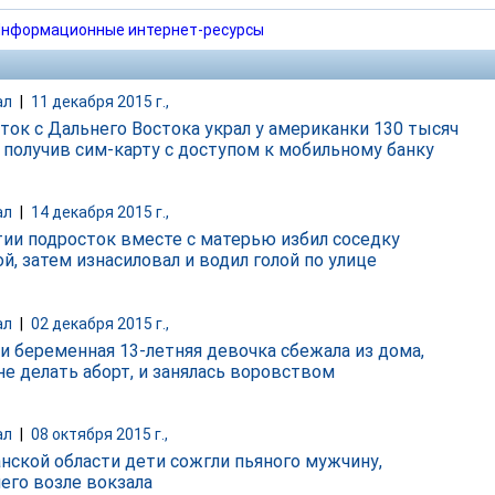
нформационные интернет-ресурсы
ал
|
11 декабря 2015 г.,
ток с Дальнего Востока украл у американки 130 тысяч
, получив сим-карту с доступом к мобильному банку
ал
|
14 декабря 2015 г.,
тии подросток вместе с матерью избил соседку
й, затем изнасиловал и водил голой по улице
ал
|
02 декабря 2015 г.,
и беременная 13-летняя девочка сбежала из дома,
не делать аборт, и занялась воровством
ал
|
08 октября 2015 г.,
анской области дети сожгли пьяного мужчину,
его возле вокзала