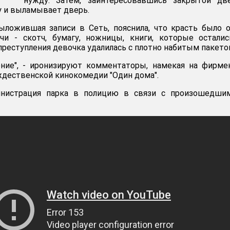
нужду. Затем, заинтересовавшись закрытой дв
у и выламывает дверь.
ыложившая записи в Сеть, пояснила, что красть было 
очи - скотч, бумагу, ножницы, книги, которые остали
преступления девочка удалилась с плотно набитым пакето
ение", - иронизируют комментаторы, намекая на фирм
ждественской кинокомедии "Один дома".
инистрация парка в полицию в связи с произошедшим