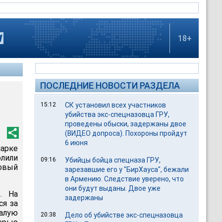
18+
ПОСЛЕДНИЕ НОВОСТИ РАЗДЕЛА
15:12
СК установил всех участников
убийства экс-спецназовца ГРУ,
проведены обыски, задержаны двое
(ВИДЕО допроса). Похороны пройдут
6 июня
парке
лили
09:16
Убийцы бойца спецназа ГРУ,
овый
зарезавшие его у "БирХауса", бежали
в Армению. Следствие уверено, что
они будут выданы. Двое уже
. На
задержаны
ся за
алую
20:38
Дело об убийстве экс-спецназовца