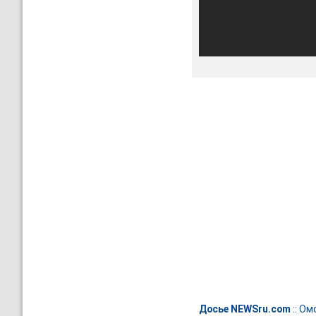
Досье NEWSru.com
::
Омс