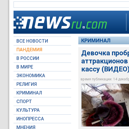
КРИМИНАЛ
ВСЕ НОВОСТИ
ПАНДЕМИЯ
Девочка пробр
В РОССИИ
аттракционов
В Омске расследуют
видеонаблюдения п
В МИРЕ
кассу (ВИДЕО
пуховик и шапка с 
ЭКОНОМИКА
время публикации: 14 декабря
youtube.com
РЕЛИГИЯ
КРИМИНАЛ
СПОРТ
КУЛЬТУРА
ИНОПРЕССА
МНЕНИЯ