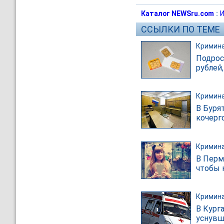
Каталог NEWSru.com
::
И
ССЫЛКИ ПО ТЕМЕ
Кримин
Подрос
рублей
Кримин
В Буря
кочерго
Кримин
В Перм
чтобы 
Кримин
В Кург
уснувш