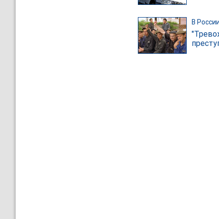
В Росси
"Трево
престу