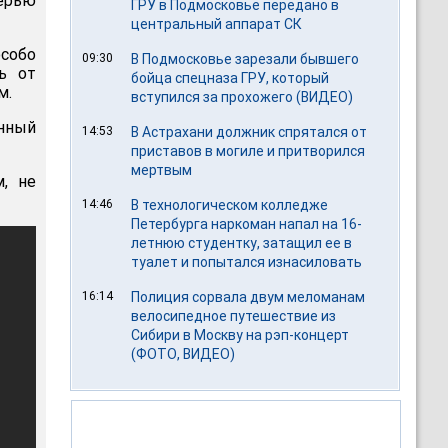
ерью
ГРУ в Подмосковье передано в
центральный аппарат СК
особо
09:30
В Подмосковье зарезали бывшего
сь от
бойца спецназа ГРУ, который
м.
вступился за прохожего (ВИДЕО)
енный
14:53
В Астрахани должник спрятался от
приставов в могиле и притворился
мертвым
, не
14:46
В технологическом колледже
Петербурга наркоман напал на 16-
летнюю студентку, затащил ее в
туалет и попытался изнасиловать
16:14
Полиция сорвала двум меломанам
велосипедное путешествие из
Сибири в Москву на рэп-концерт
(ФОТО, ВИДЕО)