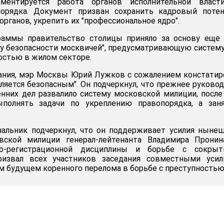
ментируется работа органов исполнительной власт
орядка. Документ призван сохранить кадровый потен
рганов, укрепить их "профессиональное ядро".
раммы правительство столицы приняло за основу еще 
у безопасности москвичей", предусматривающую систем
ностью в жилом секторе.
ания, мэр Москвы Юрий Лужков с сожалением констатир
вляется безопасным". Он подчеркнул, что прежнее руково
нних дел развалило систему московской милиции, после
полнять задачи по укреплению правопорядка, а заня
чальник подчеркнул, что он поддерживает усилия ныне
вской милиции генерал-лейтенанта Владимира Пронин
о-регистрационной дисциплины и борьбе с сокрыт
ризвал всех участников заседания совместными усил
м будущем коренного перелома в борьбе с преступностью