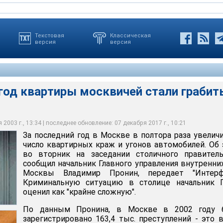
Текстовая
Классическая
версия
версия
год квартиры москвичей стали грабит
артиры москвичей стали грабить в 1,5 раза чаще
квы приняло программу борьбы с преступностью
2003 г., 13:34 | последнее обновление: 07 декабря 2017 г., 10:21
За последний год в Москве в полтора раза увелич
число квартирных краж и угонов автомобилей. Об
во вторник на заседании столичного правитель
сообщил начальник Главного управления внутренни
Москвы Владимир Пронин, передает "Интерфа
Криминальную ситуацию в столице начальник 
оценил как "крайне сложную".
По данным Пронина, в Москве в 2002 году 
зарегистрировано 163,4 тыс. преступлений - это 