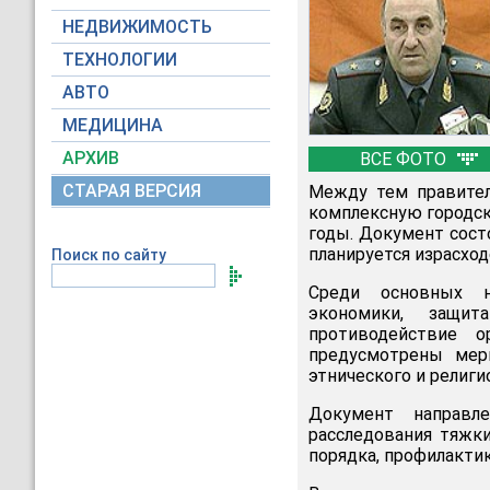
НЕДВИЖИМОСТЬ
ТЕХНОЛОГИИ
АВТО
МЕДИЦИНА
АРХИВ
ВСЕ ФОТО
СТАРАЯ ВЕРСИЯ
Между тем правител
комплексную городск
годы. Документ состо
планируется израсход
Поиск по сайту
Среди основных н
экономики, защит
противодействие о
предусмотрены меры
этнического и религи
Документ направл
расследования тяжки
порядка, профилакти