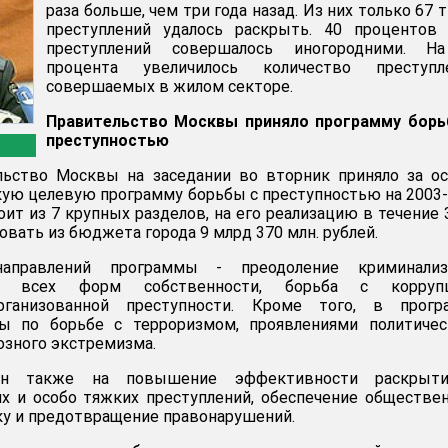
раза больше, чем три года назад. Из них только 67 
преступлений удалось раскрыть. 40 процентов 
преступлений совершалось иногородними. Н
процента увеличилось количество преступле
совершаемых в жилом секторе.
Правительство Москвы приняло программу борь
преступностью
ьство Москвы на заседании во вторник приняло за ос
ую целевую программу борьбы с преступностью на 2003
ит из 7 крупных разделов, на его реализацию в течение 
овать из бюджета города 9 млрд 370 млн. рублей.
аправлений программы - преодоление криминализ
а всех форм собственности, борьба с коррупц
рганизованной преступности. Кроме того, в прогр
 по борьбе с терроризмом, проявлениями политическ
озного экстремизма.
ен также на повышение эффективности раскрыт
х и особо тяжких преступлений, обеспечение обществе
ку и предотвращение правонарушений.