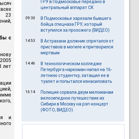
ГРУ в Подмосковье передано в
тысяч
центральный аппарат СК
всех
а 23
09:30
В Подмосковье зарезали бывшего
ний,
бойца спецназа ГРУ, который
вступился за прохожего (ВИДЕО)
бы с
14:53
В Астрахани должник спрятался от
приставов в могиле и притворился
мертвым
нову
-2005
14:46
В технологическом колледже
3 лет
Петербурга наркоман напал на 16-
летнюю студентку, затащил ее в
туалет и попытался изнасиловать
ации
ией,
16:14
Полиция сорвала двум меломанам
амме
велосипедное путешествие из
ого,
Сибири в Москву на рэп-концерт
(ФОТО, ВИДЕО)
ия и
нного