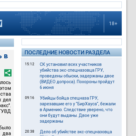
18+
ПОСЛЕДНИЕ НОВОСТИ РАЗДЕЛА
ь в
15:12
СК установил всех участников
убийства экс-спецназовца ГРУ,
проведены обыски, задержаны двое
(ВИДЕО допроса). Похороны пройдут
илось
6 июня
 этом
ства
09:16
Убийцы бойца спецназа ГРУ,
х дел
зарезавшие его у "БирХауса", бежали
кс".
в Армению. Следствие уверено, что
ГУВД
они будут выданы. Двое уже
задержаны
было
20:38
Дело об убийстве экс-спецназовца
в два