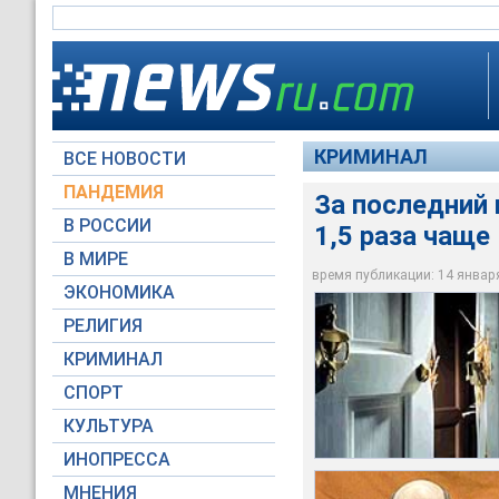
КРИМИНАЛ
ВСЕ НОВОСТИ
ПАНДЕМИЯ
За последний 
В РОССИИ
1,5 раза чаще
В МИРЕ
За последний год кв
Владимир Пронин
Правительство Мос
время публикации: 14 января 
ЭКОНОМИКА
Архив NEWSru.com
Архив NEWSru.com
Архив NEWSru.com
РЕЛИГИЯ
КРИМИНАЛ
СПОРТ
КУЛЬТУРА
ИНОПРЕССА
МНЕНИЯ