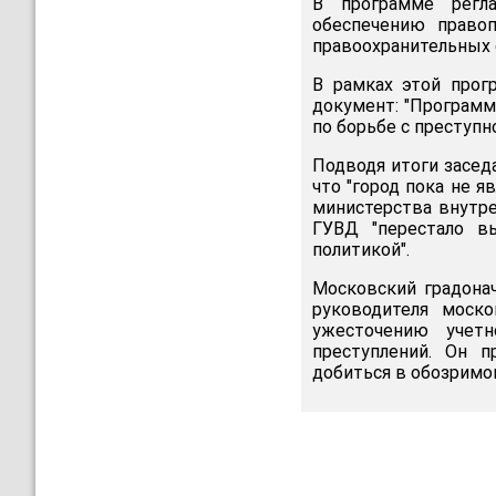
В программе регла
обеспечению правоп
правоохранительных о
В рамках этой прог
документ: "Программ
по борьбе с преступ
Подводя итоги засед
что "город пока не я
министерства внутре
ГУВД "перестало вы
политикой".
Московский градона
руководителя моско
ужесточению учетн
преступлений. Он п
добиться в обозримо