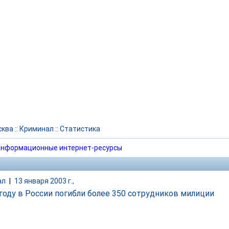
сква
::
Криминал
::
Статистика
нформационные интернет-ресурсы
ал
|
13 января 2003 г.,
 году в России погибли более 350 сотрудников милиции