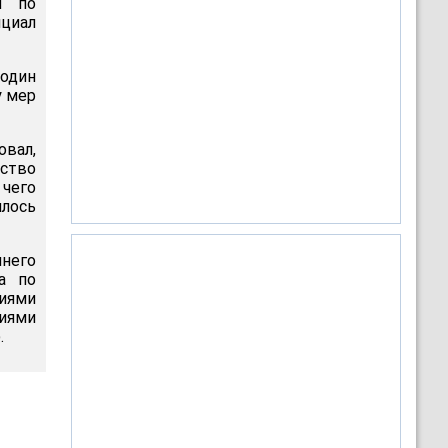
и по
циал
один
у мер
овал,
дство
 чего
лось
шнего
а по
иями
иями
.