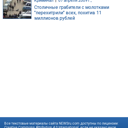
Криминал
|
07 апреля 2009 г.,
Столичные грабители с молотками
"перехитрили" всех, похитив 11
миллионов рублей
Все текстовые материалы сайта NEWSru.com доступны по лицензии:
Creative Commons Attribution 4.0 International
, если не указано иное.