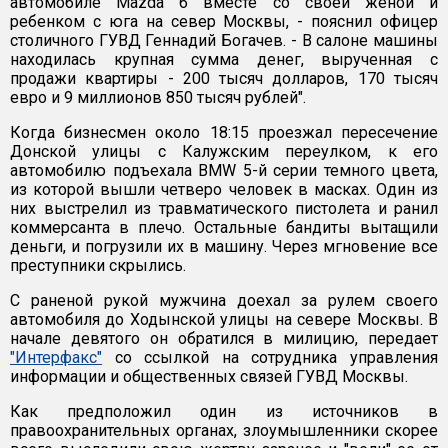
автомобиле Mazda 6 вместе со своей женой и
ребенком с юга на север Москвы, - пояснил офицер
столичного ГУВД Геннадий Богачев. - В салоне машины
находилась крупная сумма денег, вырученная с
продажи квартиры - 200 тысяч долларов, 170 тысяч
евро и 9 миллионов 850 тысяч рублей".
Когда бизнесмен около 18:15 проезжал пересечение
Донской улицы с Калужским переулком, к его
автомобилю подъехала BMW 5-й серии темного цвета,
из которой вышли четверо человек в масках. Один из
них выстрелил из травматического пистолета и ранил
коммерсанта в плечо. Остальные бандиты вытащили
деньги, и погрузили их в машину. Через мгновение все
преступники скрылись.
С раненой рукой мужчина доехал за рулем своего
автомобиля до Ходынской улицы на севере Москвы. В
начале девятого он обратился в милицию, передает
"Интерфакс"
со ссылкой на сотрудника управления
информации и общественных связей ГУВД Москвы.
Как предположил один из источников в
правоохранительных органах, злоумышленники скорее