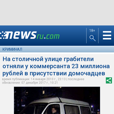
18+
☰
КРИМИНАЛ
На столичной улице грабители
отняли у коммерсанта 23 миллиона
рублей в присутствии домочадцев
время публикации: 14 января 2010 г., 23:13 | последнее
обновление: 07 декабря 2017 г., 10:21