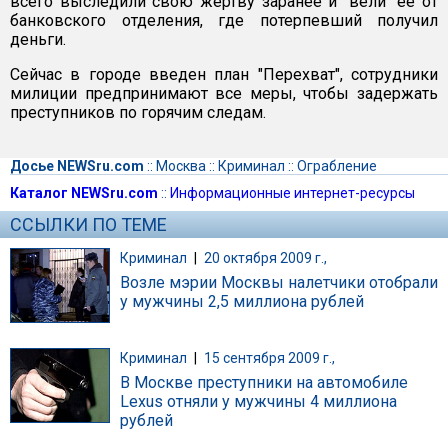
всего выследили свою жертву заранее и "вели" ее от
банковского отделения, где потерпевший получил
деньги.
Сейчас в городе введен план "Перехват", сотрудники
милиции предпринимают все меры, чтобы задержать
преступников по горячим следам.
Досье NEWSru.com
::
Москва
::
Криминал
::
Ограбление
Каталог NEWSru.com
::
Информационные интернет-ресурсы
ССЫЛКИ ПО ТЕМЕ
Криминал
|
20 октября 2009 г.,
Возле мэрии Москвы налетчики отобрали
у мужчины 2,5 миллиона рублей
Криминал
|
15 сентября 2009 г.,
В Москве преступники на автомобиле
Lexus отняли у мужчины 4 миллиона
рублей