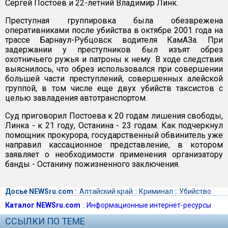
Сергей Постоев и 22-летний Владимир Линк.
Преступная группировка была обезврежена
оперативниками после убийства в октябре 2001 года на
трассе Барнаул-Рубцовск водителя КамАЗа. При
задержании у преступников был изъят обрез
охотничьего ружья и патроны к нему. В ходе следствия
выяснилось, что обрез использовался при совершении
большей части преступлений, совершенных алейской
группой, в том числе еще двух убийств таксистов с
целью завладения автотранспортом.
Суд приговорил Постоева к 20 годам лишения свободы,
Линка - к 21 году, Останина - 23 годам. Как подчеркнул
помощник прокурора, государственный обвинитель уже
направил кассационное представление, в котором
заявляет о необходимости применения организатору
банды - Останину пожизненного заключения.
Досье NEWSru.com
::
Алтайский край
::
Криминал
::
Убийство
Каталог NEWSru.com
::
Информационные интернет-ресурсы
ССЫЛКИ ПО ТЕМЕ