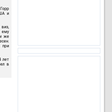
 Горр
ША и
виз,
 ему
ем же
есен.
х при
4 лет
шел в