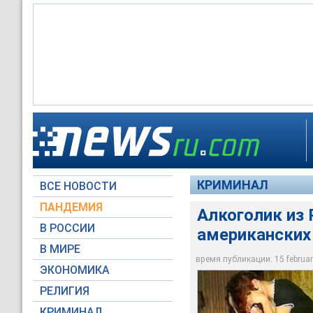
Девушки целый день
вечером их везли в 
Судья распорядилс
Своих жертв Мишуло
Алкоголик из Росси
раздеваться и тан
от алкоголизма
КРИМИНАЛ
ВСЕ НОВОСТИ
Архив NTVRU.com
Архив NTVRU.com
Архив NTVRU.com
Архив NTVRU.com
ПАНДЕМИЯ
Алкоголик из
В РОССИИ
американских
В МИРЕ
время публикации: 15 february
ЭКОНОМИКА
РЕЛИГИЯ
КРИМИНАЛ