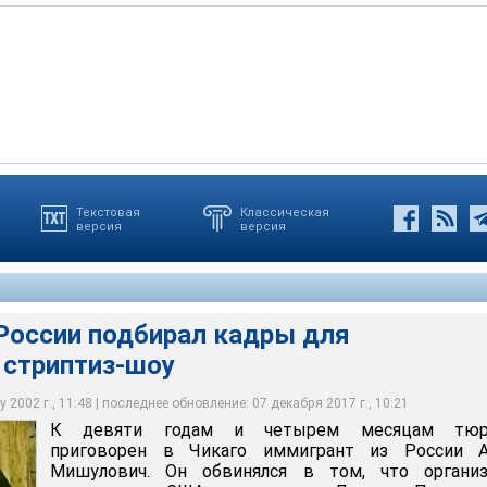
Текстовая
Классическая
версия
версия
 находились в тесных квартирках в окрестностях Чикаго, а
один из городских ночных клубов, где они должны были
я, чтобы Мишулович прошел в тюрьме принудительное лечение
вич содержал практически в рабских условиях
и подбирал кадры для американских стриптиз-шоу
цевать
 России подбирал кадры для
 стриптиз-шоу
 2002 г., 11:48 | последнее обновление: 07 декабря 2017 г., 10:21
К девяти годам и четырем месяцам тю
приговорен в Чикаго иммигрант из России А
Мишулович. Он обвинялся в том, что организ