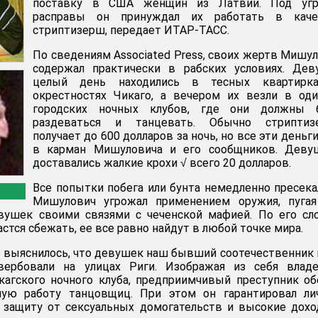
поставку в США женщин из Латвии. Под угр
расправы он принуждал их работать в каче
стриптизерш, передает ИТАР-ТАСС.
По сведениям Associated Press, своих жертв Мишу
содержал практически в рабских условиях. Дев
целый день находились в тесных квартирк
окрестностях Чикаго, а вечером их везли в од
городских ночных клубов, где они должны 
раздеваться и танцевать. Обычно стриптиз
получает до 600 долларов за ночь, но все эти деньг
в карман Мишуловича и его сообщников. Деву
доставались жалкие крохи √ всего 20 долларов.
Все попытки побега или бунта немедленно пресека
Мишулович угрожал применением оружия, пугая
вушек своими связями с чеченской мафией. По его сл
стся сбежать, ее все равно найдут в любой точке мира.
я выяснилось, что девушек наш бывший соотечественник 
ербовали на улицах Риги. Изображая из себя владе
кагского ночного клуба, предприимчивый преступник о
ую работу танцовщиц. При этом он гарантировал ли
, защиту от сексуальных домогательств и высокие дох