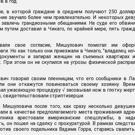
в в год.
не, в которой граждане в среднем получают 250 долла
ние звучало более чем привлекательно. И некоторых де
 завлечь грандиозными обещаниями. На суде его обвин
м путем доставил в Чикаго, по крайней мере, пять граж
вали свое согласие, Мишулович помогал им офор
ги. Но как только они приезжали в Чикаго, "владелец но
 документы и запирал женщин на съемных квартирах и
. При этом он не скупился на угрозы физической распра
ович говорил своим пленницам, что его сообщники в Л
ли они откажутся повиноваться своему хозяину. Врем
ал ужасающую процедуру √ засовывал нож в глотку жер
ы, свидетельствовали стриптизерши.
а Мишуловича после того, как сразу несколько девуше
зали в качестве предполагаемого места проживания адре
упника арестовали американские спецслужбы, в над
ь, он пошел на сделку с прокуратурой. В рамках следств
отив своего подельника Вадима Горра, стараясь свалит