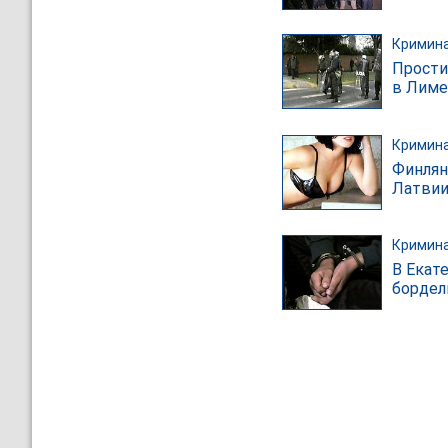
Кримин
Прости
в Лиме
Кримин
Финлян
Латви
Кримин
В Екат
бордел