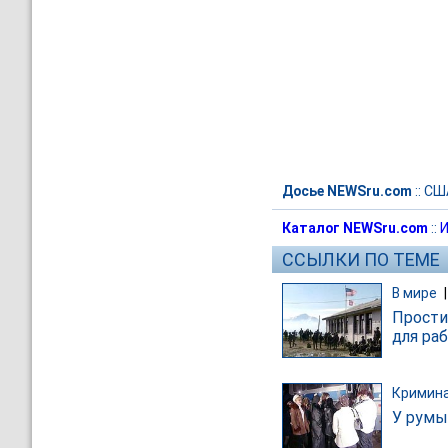
Досье NEWSru.com
::
СШ
Каталог NEWSru.com
::
И
ССЫЛКИ ПО ТЕМЕ
В мире
Прости
для ра
Кримин
У румы