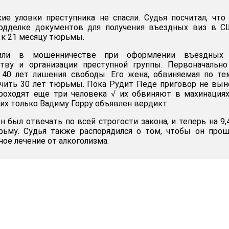
ие уловки преступника не спасли. Судья посчитал, что
одделке документов для получения въездных виз в С
 к 21 месяцу тюрьмы.
или в мошенничестве при оформлении въездных 
тву и организации преступной группы. Первоначально
в 40 лет лишения свободы. Его жена, обвиняемая по т
чить 30 лет тюрьмы. Пока Рудит Педе приговор не вын
роходят еще три человека √ их обвиняют в махинация
их только Вадиму Горру объявлен вердикт.
был отвечать по всей строгости закона, и теперь на 9,
рьму. Судья также распорядился о том, чтобы он про
ое лечение от алкоголизма.