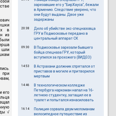
озой
зарезавшие его у "БирХауса", бежали
стве
в Армению. Следствие уверено, что
они будут выданы. Двое уже
задержаны
лович
ушки
20:38
Дело об убийстве экс-спецназовца
ах в
ГРУ в Подмосковье передано в
ин из
центральный аппарат СК
были
ерша
09:30
В Подмосковье зарезали бывшего
и шли
бойца спецназа ГРУ, который
шкам
вступился за прохожего (ВИДЕО)
14:53
В Астрахани должник спрятался от
лись.
приставов в могиле и притворился
 при
мертвым
овам,
14:46
В технологическом колледже
Петербурга наркоман напал на 16-
и его
летнюю студентку, затащил ее в
льца
туалет и попытался изнасиловать
бещал
чную
16:14
Полиция сорвала двум меломанам
оды √
велосипедное путешествие из