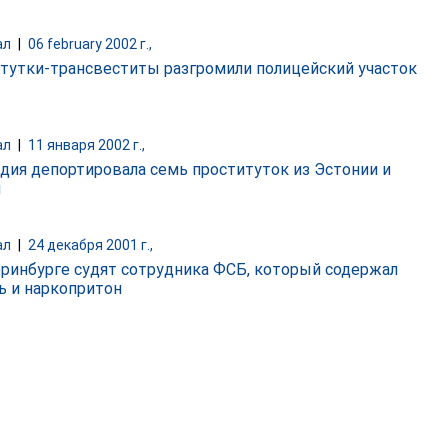
ал
|
06 february 2002 г.,
тутки-трансвеститы разгромили полицейский участок
ал
|
11 января 2002 г.,
дия депортировала семь проституток из Эстонии и
и
ал
|
24 декабря 2001 г.,
еринбурге судят сотрудника ФСБ, который содержал
ь и наркопритон