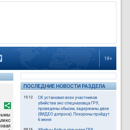
18+
ПОСЛЕДНИЕ НОВОСТИ РАЗДЕЛА
15:12
СК установил всех участников
убийства экс-спецназовца ГРУ,
проведены обыски, задержаны двое
(ВИДЕО допроса). Похороны пройдут
рьмы
6 июня
лекс
овал
09:16
Убийцы бойца спецназа ГРУ,