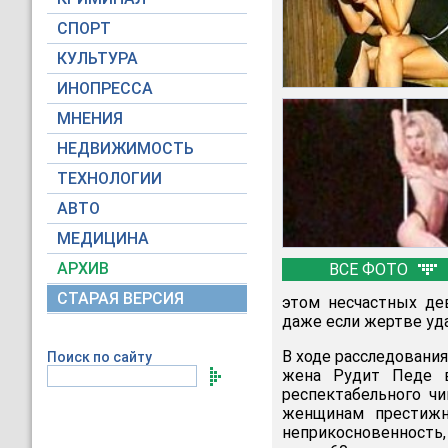
СПОРТ
КУЛЬТУРА
ИНОПРЕССА
МНЕНИЯ
НЕДВИЖИМОСТЬ
ТЕХНОЛОГИИ
АВТО
МЕДИЦИНА
АРХИВ
ВСЕ ФОТО
СТАРАЯ ВЕРСИЯ
этом несчастных де
даже если жертве уда
В ходе расследовани
Поиск по сайту
жена Рудит Педе в
респектабельного чи
женщинам престижн
неприкосновенность