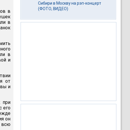
Сибири в Москву на рэп-концерт
(ФОТО, ВИДЕО)
ров в
вушек
или в
данок
мить
чного
ли в
вой и
атвии
я от
твы и
к при
с его
ежде
ия он
ь всю