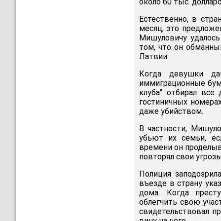
около 60 тыс. долларо
Естественно, в стра
месяц, это предложе
Мишуловичу удалось
том, что он обманны
Латвии.
Когда девушки да
иммиграционные бума
клуба" отбирал все
гостиничных номерах
даже убийством.
В частности, Мишул
убьют их семьи, ес
времени он проделыв
повторял свои угроз
Полиция заподозрил
въезде в страну ука
дома. Когда прест
облегчить свою участ
свидетельствовал пр
вину на него.