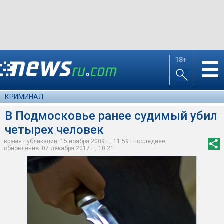
18+
☰
КРИМИНАЛ
В Подмосковье ранее судимый убил
четырех человек
время публикации: 15 ноября 2009 г., 11:59 | последнее
обновление: 07 декабря 2017 г., 10:21