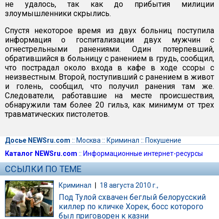
не удалось, так как до прибытия милиции
злоумышленники скрылись.
Спустя некоторое время из двух больниц поступила
информация о госпитализации двух мужчин с
огнестрельными ранениями. Один потерпевший,
обратившийся в больницу с ранением в грудь, сообщил,
что пострадал около входа в кафе в ходе ссоры с
неизвестным. Второй, поступивший с ранением в живот
и голень, сообщил, что получил ранения там же.
Следователи, работавшие на месте происшествия,
обнаружили там более 20 гильз, как минимум от трех
травматических пистолетов.
Досье NEWSru.com
::
Москва
::
Криминал
::
Покушение
Каталог NEWSru.com
::
Информационные интернет-ресурсы
ССЫЛКИ ПО ТЕМЕ
Криминал
|
18 августа 2010 г.,
Под Тулой схвачен беглый белорусский
киллер по кличке Хорек, босс которого
был приговорен к казни