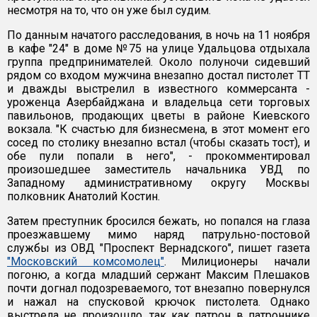
несмотря на то, что он уже был судим.
По данным начатого расследования, в ночь на 11 ноября
в кафе "24" в доме №75 на улице Удальцова отдыхала
группа предпринимателей. Около полуночи сидевший
рядом со входом мужчина внезапно достал пистолет ТТ
и дважды выстрелил в известного коммерсанта -
уроженца Азербайджана и владельца сети торговых
павильонов, продающих цветы в районе Киевского
вокзала. "К счастью для бизнесмена, в этот момент его
сосед по столику внезапно встал (чтобы сказать тост), и
обе пули попали в него", - прокомментировал
произошедшее заместитель начальника УВД по
Западному административному округу Москвы
полковник Анатолий Костин.
Затем преступник бросился бежать, но попался на глаза
проезжавшему мимо наряд патрульно-постовой
службы из ОВД "Проспект Вернадского", пишет газета
"Московский комсомолец"
. Милиционеры начали
погоню, а когда младший сержант Максим Плешаков
почти догнал подозреваемого, тот внезапно повернулся
и нажал на спусковой крючок пистолета. Однако
выстрела не произошло, так как патрон в патроннике