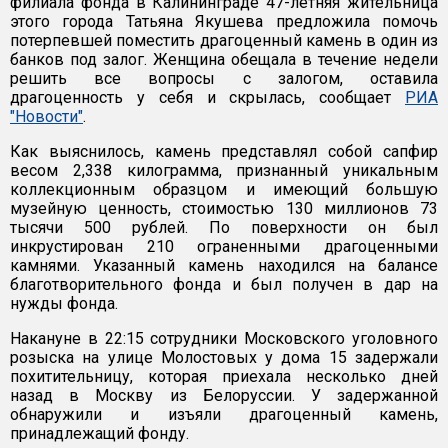
филиала фонда в Калининграде 47-летняя жительница
этого города Татьяна Якушева предложила помочь
потерпевшей поместить драгоценный камень в один из
банков под залог. Женщина обещала в течение недели
решить все вопросы с залогом, оставила
драгоценность у себя и скрылась, сообщает
РИА
"Новости"
.
Как выяснилось, камень представлял собой сапфир
весом 2,338 килограмма, признанный уникальным
коллекционным образцом и имеющий большую
музейную ценность, стоимостью 130 миллионов 73
тысячи 500 рублей. По поверхности он был
инкрустирован 210 ограненными драгоценными
камнями. Указанный камень находился на балансе
благотворительного фонда и был получен в дар на
нужды фонда.
Накануне в 22:15 сотрудники Московского уголовного
розыска на улице Молостовых у дома 15 задержали
похитительницу, которая приехала несколько дней
назад в Москву из Белоруссии. У задержанной
обнаружили и изъяли драгоценный камень,
принадлежащий фонду.