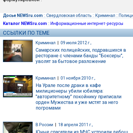
Досье NEWSru.com
::
Свердловская область
::
Криминал
::
Полиц
Каталог NEWSru.com
::
Информационные интернет-ресурсы
ССЫЛКИ ПО ТЕМЕ
Криминал
|
09 июля 2012 г.,
Самарских полицейских, подравшихся в
ресторане с членами банды "Боксеры",
уволят за бытовое разложение
Криминал
|
01 ноября 2010 г.,
На Урале после драки в кафе
милиционеры убили юбиляра:
"авторитетному" покойнику приписали
орден Мужества и уже мстят за него
погромами
В России
|
18 апреля 2011 г.,
Юные спасатели из МЧС устроили дебош