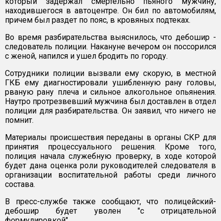
который задержал смертельно пьяного мужчину,
находившегося в автоцентре. Он бил по автомобилям,
причем был раздет по пояс, в кровяных подтеках.
Во время разбирательства выяснилось, что дебошир -
следователь полиции. Накануне вечером он поссорился
с женой, напился и ушел бродить по городу.
Сотрудники полиции вызвали ему скорую, в местной
ГКБ ему диагностировали ушибленную рану головы,
рваную рану плеча и сильное алкогольное опьянения.
Наутро протрезвевший мужчина был доставлен в отдел
полиции для разбирательства. Он заявил, что ничего не
помнит.
Материалы происшествия переданы в органы СКР для
принятия процессуального решения. Кроме того,
полиция начала служебную проверку, в ходе которой
будет дана оценка роли руководителей следователя в
организации воспитательной работы среди личного
состава.
В пресс-службе также сообщают, что полицейский-
дебошир будет уволен "с отрицательной
формулировкой".