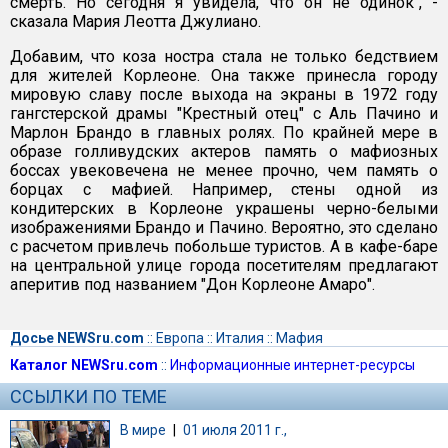
смерть. Но сегодня я увидела, что он не одинок", -
сказала Мария Леотта Джулиано.
Добавим, что коза ностра стала не только бедствием
для жителей Корлеоне. Она также принесла городу
мировую славу после выхода на экраны в 1972 году
гангстерской драмы "Крестный отец" с Аль Пачино и
Марлон Брандо в главных ролях. По крайней мере в
образе голливудских актеров память о мафиозных
боссах увековечена не менее прочно, чем память о
борцах с мафией. Например, стены одной из
кондитерских в Корлеоне украшены черно-белыми
изображениями Брандо и Пачино. Вероятно, это сделано
с расчетом привлечь побольше туристов. А в кафе-баре
на центральной улице города посетителям предлагают
аперитив под названием "Дон Корлеоне Амаро".
Досье NEWSru.com
::
Европа
::
Италия
::
Мафия
Каталог NEWSru.com
::
Информационные интернет-ресурсы
ССЫЛКИ ПО ТЕМЕ
В мире
|
01 июля 2011 г.,