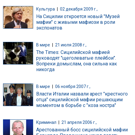
Культура
|
02 декабря 2009 г.,
На Сицилии откроется новый "Музей
мафии" с живыми мафиози в роли
экспонатов
В мире
|
21 июля 2008 г.,
The Times: Сицилийской мафией
руководят "щеголеватые плейбои".
Вопреки домыслам, она сильна как
никогда
В мире
|
06 ноября 2007 г.,
Власти Италии назвали арест "крестного
отца" сицилийской мафии решающим
моментом в борьбе с "коза ностра"
Криминал
|
21 апреля 2006 г.,
Арестованный босс сицилийской мафии