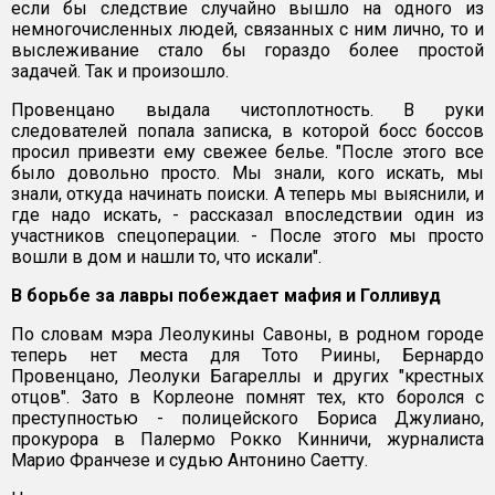
если бы следствие случайно вышло на одного из
немногочисленных людей, связанных с ним лично, то и
выслеживание стало бы гораздо более простой
задачей. Так и произошло.
Провенцано выдала чистоплотность. В руки
следователей попала записка, в которой босс боссов
просил привезти ему свежее белье. "После этого все
было довольно просто. Мы знали, кого искать, мы
знали, откуда начинать поиски. А теперь мы выяснили, и
где надо искать, - рассказал впоследствии один из
участников спецоперации. - После этого мы просто
вошли в дом и нашли то, что искали".
В борьбе за лавры побеждает мафия и Голливуд
По словам мэра Леолукины Савоны, в родном городе
теперь нет места для Тото Риины, Бернардо
Провенцано, Леолуки Багареллы и других "крестных
отцов". Зато в Корлеоне помнят тех, кто боролся с
преступностью - полицейского Бориса Джулиано,
прокурора в Палермо Рокко Кинничи, журналиста
Марио Франчезе и судью Антонино Саетту.