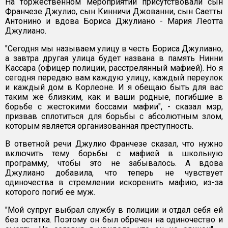
На торжественном мероприятии присутствовали сын
Франчезе Джулио, сын Кинничи Джованни, сын Саетты
Антонино и вдова Бориса Джулиано - Мария Леотта
Джулиано.
"Сегодня мы называем улицу в честь Бориса Джулиано,
а завтра другая улица будет названа в память Нинни
Кассара (офицер полиции, расстрелянный мафией). Но я
сегодня передаю вам каждую улицу, каждый переулок
и каждый дом в Корлеоне. И я обещаю быть для вас
таким же близким, как и ваши родные, погибшие в
борьбе с жестокими боссами мафии", - сказал мэр,
призвав сплотиться для борьбы с абсолютным злом,
которым является организованная преступность.
В ответной речи Джулио Франчезе сказал, что нужно
включить тему борьбы с мафией в школьную
программу, чтобы это не забывалось. А вдова
Джулиано добавила, что теперь не чувствует
одиночества в стремлении искоренить мафию, из-за
которого погиб ее муж.
"Мой супруг выбрал службу в полиции и отдал себя ей
без остатка. Поэтому он был обречен на одиночество и