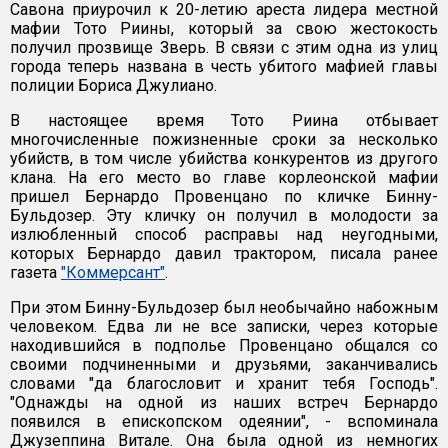
Савона приурочил к 20-летию ареста лидера местной
мафии Тото Риины, который за свою жестокость
получил прозвище Зверь. В связи с этим одна из улиц
города теперь названа в честь убитого мафией главы
полиции Бориса Джулиано.
В настоящее время Тото Риина отбывает
многочисленные пожизненные сроки за несколько
убийств, в том числе убийства конкурентов из другого
клана. На его место во главе корлеонской мафии
пришел Бернардо Провенцано по кличке Бинну-
Бульдозер. Эту кличку он получил в молодости за
излюбленный способ расправы над неугодными,
которых Бернардо давил трактором, писала ранее
газета
"Коммерсант"
.
При этом Бинну-Бульдозер был необычайно набожным
человеком. Едва ли не все записки, через которые
находившийся в подполье Провенцано общался со
своими подчиненными и друзьями, заканчивались
словами "да благословит и хранит тебя Господь".
"Однажды на одной из наших встреч Бернардо
появился в епископском одеянии", - вспоминала
Джузеппина Витале. Она была одной из немногих