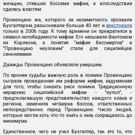
женщин, ставших боссами мафии, а впоследствии
сдалась властям.
Провенцано же, которого за незаметность прозвали
Бухгалтером, разыскивали больше 40 лет и
арестовали
только в 2006 году. К тому времени он превратился в
символ непобедимости мафии. Его называли Фантомом
из Корлеоне, а понятия "мафия бессмертна" и
"Провенцано неуловим" стали для сицилийцев
синонимами.
Дважды Провенцано объявляли умершим.
По иронии судьбы важную роль в поимке Провенцано
сыграла проведенная им реформа мафии, задуманная
для того, чтобы снизить риск поимки. Традиционную
иерархию сицилийской мафии - "купол", -
предполагавшую представительство каждого клана и
региона, заменила четверка боссов, ответственных
непосредственно перед Провенцано. Число людей,
которые могли хоть что-то знать о нем, сокращалось до
минимума.
Единственное, чего не учел Бухгалтер, так это то, что