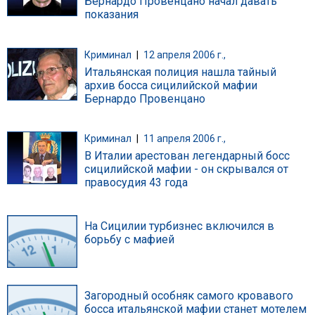
Бернардо Провенцано начал давать
показания
Криминал
|
12 апреля 2006 г.,
Итальянская полиция нашла тайный
архив босса сицилийской мафии
Бернардо Провенцано
Криминал
|
11 апреля 2006 г.,
В Италии арестован легендарный босс
сицилийской мафии - он скрывался от
правосудия 43 года
На Сицилии турбизнес включился в
борьбу с мафией
Загородный особняк самого кровавого
босса итальянской мафии станет мотелем