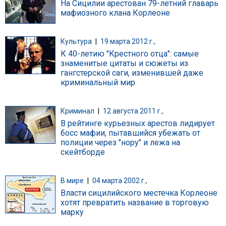
На Сицилии арестован 79-летний главарь
мафиозного клана Корлеоне
Культура
|
19 марта 2012 г.,
К 40-летию "Крестного отца": самые
знаменитые цитаты и сюжеты из
гангстерской саги, изменившей даже
криминальный мир
Криминал
|
12 августа 2011 г.,
В рейтинге курьезных арестов лидирует
босс мафии, пытавшийся убежать от
полиции через "нору" и лежа на
скейтборде
В мире
|
04 марта 2002 г.,
Власти сицилийского местечка Корлеоне
хотят превратить название в торговую
марку