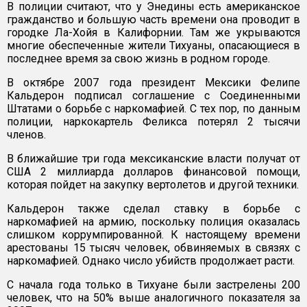
В полиции считают, что у Энедины есть американское
гражданство и большую часть времени она проводит в
городке Ла-Хойя в Калифорнии. Там же укрываются
многие обеспеченные жители Тихуаны, опасающиеся в
последнее время за свою жизнь в родном городе.
В октябре 2007 года президент Мексики Фелипе
Кальдерон подписал соглашение с Соединенными
Штатами о борьбе с наркомафией. С тех пор, по данным
полиции, наркокартель Феликса потерял 2 тысячи
членов.
В ближайшие три года мексиканские власти получат от
США 2 миллиарда долларов финансовой помощи,
которая пойдет на закупку вертолетов и другой техники.
Кальдерон также сделал ставку в борьбе с
наркомафией на армию, поскольку полиция оказалась
слишком коррумпированной. К настоящему времени
арестованы 15 тысяч человек, обвиняемых в связях с
наркомафией. Однако число убийств продолжает расти.
С начала года только в Тихуане были застрелены 200
человек, что на 50% выше аналогичного показателя за