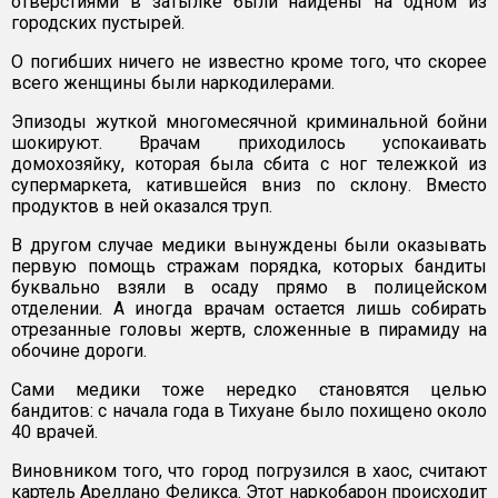
отверстиями в затылке были найдены на одном из
городских пустырей.
О погибших ничего не известно кроме того, что скорее
всего женщины были наркодилерами.
Эпизоды жуткой многомесячной криминальной бойни
шокируют. Врачам приходилось успокаивать
домохозяйку, которая была сбита с ног тележкой из
супермаркета, катившейся вниз по склону. Вместо
продуктов в ней оказался труп.
В другом случае медики вынуждены были оказывать
первую помощь стражам порядка, которых бандиты
буквально взяли в осаду прямо в полицейском
отделении. А иногда врачам остается лишь собирать
отрезанные головы жертв, сложенные в пирамиду на
обочине дороги.
Сами медики тоже нередко становятся целью
бандитов: с начала года в Тихуане было похищено около
40 врачей.
Виновником того, что город погрузился в хаос, считают
картель Ареллано Феликса. Этот наркобарон происходит