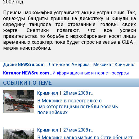
2007 год.
Причем наркомафия устраивает акции устрашения. Так,
однажды бандиты пришли на дискотеку и кинули на
середину танцпола три отрезанные головы своих
жертв. Скептики полагают, что все успехи
правительства по борьбе с наркобаронами носят лишь
временных характер: пока будет спрос на зелье в США -
мафия неистребима.
Досье NEWSru.com
::
Латинская Америка
::
Мексика
::
Криминал
Каталог NEWSru.com
::
Информационные интернет-ресурсы
ССЫЛКИ ПО ТЕМЕ
Криминал
|
28 мая 2008 г.,
В Мексике в перестрелке с
наркоторговцами погибли восемь
полицейских
Криминал
|
27 мая 2008 г.,
В Мексике наркомафия по Сети обещает