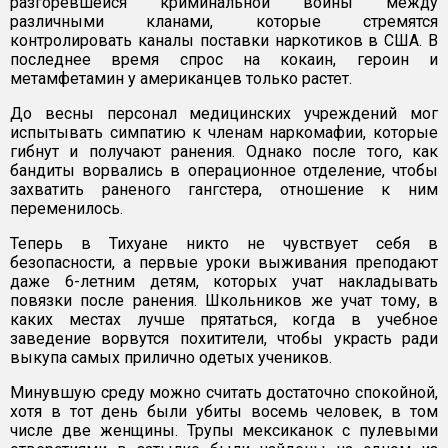
разгоревшейся криминальной войны между
различными кланами, которые стремятся
контролировать каналы поставки наркотиков в США. В
последнее время спрос на кокаин, героин и
метамфетамин у американцев только растет.
До весны персонал медицинских учреждений мог
испытывать симпатию к членам наркомафии, которые
гибнут и получают ранения. Однако после того, как
бандиты ворвались в операционное отделение, чтобы
захватить раненого гангстера, отношение к ним
переменилось.
Теперь в Тихуане никто не чувствует себя в
безопасности, а первые уроки выживания преподают
даже 6-летним детям, которых учат накладывать
повязки после ранения. Школьников же учат тому, в
каких местах лучше прятаться, когда в учебное
заведение ворвутся похитители, чтобы украсть ради
выкупа самых прилично одетых учеников.
Минувшую среду можно считать достаточно спокойной,
хотя в тот день были убиты восемь человек, в том
числе две женщины. Трупы мексиканок с пулевыми