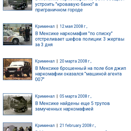
устроить "кровавую баню" в
приграничном городе
Криминал
|
12 мая 2008 г.,
В Мексике наркомафия "по списку"
отстреливает шефов полиции: 3 жертвы
за 3 дня
Криминал
|
20 марта 2008 г.,
В Мексике брошенный на поле боя джип
наркомафии оказался "машиной агента
007"
Криминал
|
05 марта 2008 г.,
В Мексике найдены еще 5 трупов
замученных наркомафией
Криминал
|
21 february 2008 г.,