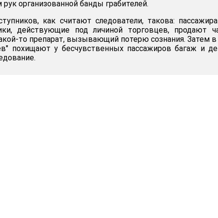
рук организованной банды грабителей.
тупников, как считают следователи, такова: пассажир
ики, действующие под личиной торговцев, продают ча
кой-то препарат, вызывающий потерю сознания. Затем в
ев" похищают у бесчувственных пассажиров багаж и де
едование.