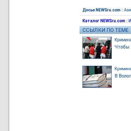
Досье NEWSru.com
::
Ази
Каталог NEWSru.com
::
И
ССЫЛКИ ПО ТЕМЕ
Кримин
Чтобы 
Кримин
В Воло