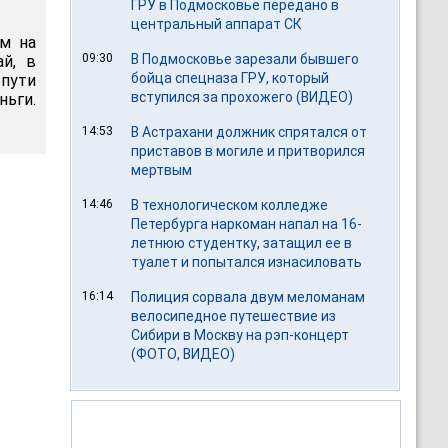
ГРУ в Подмосковье передано в
центральный аппарат СК
ам на
09:30
В Подмосковье зарезали бывшего
й, в
бойца спецназа ГРУ, который
 пути
вступился за прохожего (ВИДЕО)
ньги.
14:53
В Астрахани должник спрятался от
приставов в могиле и притворился
мертвым
14:46
В технологическом колледже
Петербурга наркоман напал на 16-
летнюю студентку, затащил ее в
туалет и попытался изнасиловать
16:14
Полиция сорвала двум меломанам
велосипедное путешествие из
Сибири в Москву на рэп-концерт
(ФОТО, ВИДЕО)