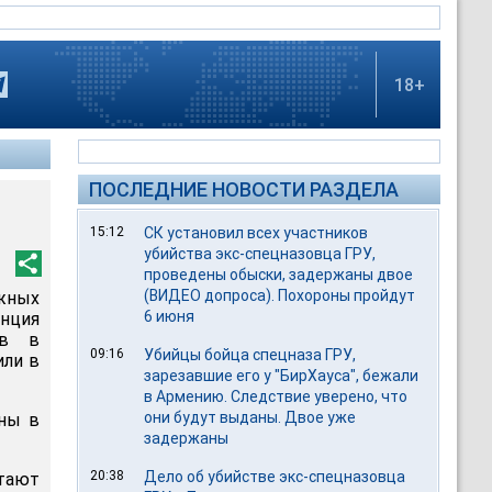
18+
ПОСЛЕДНИЕ НОВОСТИ РАЗДЕЛА
15:12
СК установил всех участников
убийства экс-спецназовца ГРУ,
проведены обыски, задержаны двое
(ВИДЕО допроса). Похороны пройдут
ожных
6 июня
нция
ов в
09:16
Убийцы бойца спецназа ГРУ,
или в
зарезавшие его у "БирХауса", бежали
в Армению. Следствие уверено, что
они будут выданы. Двое уже
ены в
задержаны
20:38
Дело об убийстве экс-спецназовца
тают