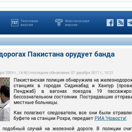
Текстовая
Классическая
версия
версия
дорогах Пакистана орудует банда
ели спаивают пассажиров поездов отравленным чаем
я 2003 г., 14:45 | последнее обновление: 07 декабря 2017 г., 10:21
Пакистанская полиция обнаружила на железнодор
станциях в городах Сидикабад и Ханпур (прови
Пенджаб) в вагонах поездов 19 пассажир
бессознательном состоянии. Пострадавших отправ
местные больницы.
Как полагают следователи, все они были отравл
буфете на станции Рохри, передает
РИА 'Новости'
.
подобный случай на железной дороге. В полиции счи