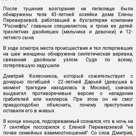
После тушения возгорания на пепелище были
обнаружены тела 43-летней хозяйки дома Елены
Переверзевой, работавшей в бухгалтерии компании
"Роснефть" главным специалистом, и троих ее детей:
трехлетних двойняшек (мальчика и девочки) и 12-
летнего сына.
В ходе осмотра места происшествия и тел потерпевших
на шее женщины обнаружена синтетическая веревка,
связанная двойным узлом. Судя по всему,
потерпевшую задушили.
Дмитрий Колесников, который сожительствует с
дочерью погибшей - 22-летней Дарьей (девушка в
момент трагедии находилась в Москве), сначала
выдвигал противоречивые версии о нападении
грабителей или киллеров. При этом он не смог
правдоподобно объяснить, почему преступники
оставили его в живых.
В конце концов, подозреваемый сознался, что в ночь на
7 сентября поссорился с Еленой Переверзевой "на
почве семейных взаимоотношений". Со слов Дмитрия,