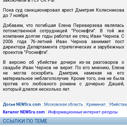
заключили в ГСУ СК РФ.
Пока суд санкционировал арест Дмитрия Колесникова
до 7 ноября.
Добавим, что погибшая Елена Переверзева являлась
потомственной сотрудницей "Роснефти". В той же
компании долгие годы работал ее отец Иван Чернов. С
2006 года 76-летний Иван Чернов занимает пост
директора Департамента стратегических и зарубежных
проектов "Роснефти".
В версию об убийстве дочери из-за разговоров о
свадьбе Иван Чернов не верит. По его мнению, Елена
не могла оскорбить Дмитрия, намекая на его
материальное неблагополучие. Кроме того, она не была
против его любовного романа с дочерью Дашей,
который длился несколько лет.
Досье NEWSru.com
::
Московская область
::
Криминал
::
Убийства
Каталог NEWSru.com
::
Информационные интернет-ресурсы
ССЫЛКИ ПО ТЕМЕ