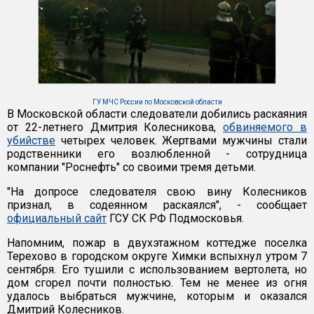
ГУ МЧС России по Московской области
В Московской области следователи добились раскаяния
от 22-летнего Дмитрия Колесникова,
обвиняемого в
убийстве
четырех человек. Жертвами мужчины стали
родственники его возлюбленной - сотрудница
компании "Роснефть" со своими тремя детьми.
"На допросе следователя свою вину Колесников
признал, в содеянном раскаялся", - сообщает
официальный сайт
ГСУ СК РФ Подмосковья.
Напомним, пожар в двухэтажном коттедже поселка
Терехово в городском округе Химки вспыхнул утром 7
сентября. Его тушили с использованием вертолета, но
дом сгорел почти полностью. Тем не менее из огня
удалось выбраться мужчине, которым и оказался
Дмитрий Колесников.