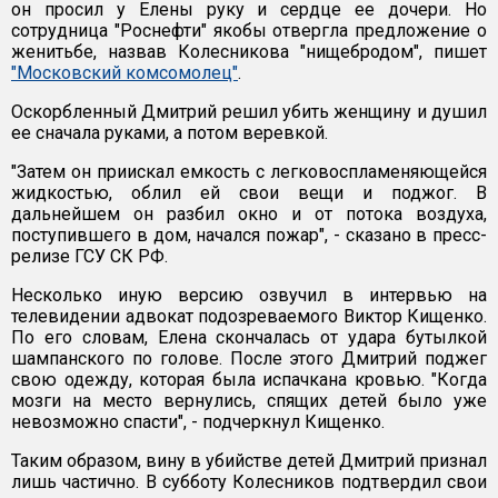
он просил у Елены руку и сердце ее дочери. Но
сотрудница "Роснефти" якобы отвергла предложение о
женитьбе, назвав Колесникова "нищебродом", пишет
"Московский комсомолец"
.
Оскорбленный Дмитрий решил убить женщину и душил
ее сначала руками, а потом веревкой.
"Затем он приискал емкость с легковоспламеняющейся
жидкостью, облил ей свои вещи и поджог. В
дальнейшем он разбил окно и от потока воздуха,
поступившего в дом, начался пожар", - сказано в пресс-
релизе ГСУ СК РФ.
Несколько иную версию озвучил в интервью на
телевидении адвокат подозреваемого Виктор Кищенко.
По его словам, Елена скончалась от удара бутылкой
шампанского по голове. После этого Дмитрий поджег
свою одежду, которая была испачкана кровью. "Когда
мозги на место вернулись, спящих детей было уже
невозможно спасти", - подчеркнул Кищенко.
Таким образом, вину в убийстве детей Дмитрий признал
лишь частично. В субботу Колесников подтвердил свои