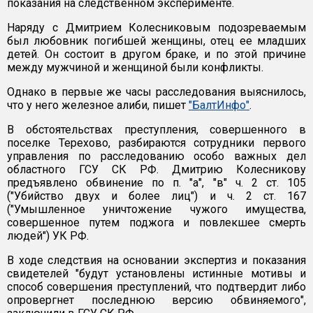
показания на следственном эксперименте.
Наряду с Дмитрием Колесниковым подозреваемым
был любовник погибшей женщины, отец ее младших
детей. Он состоит в другом браке, и по этой причине
между мужчиной и женщиной были конфликты.
Однако в первые же часы расследования выяснилось,
что у него железное алиби, пишет
"БалтИнфо"
.
В обстоятельствах преступления, совершенного в
поселке Терехово, разбираются сотрудники первого
управления по расследованию особо важных дел
областного ГСУ СК РФ. Дмитрию Колесникову
предъявлено обвинение по п. "а", "в" ч. 2 ст. 105
("Убийство двух и более лиц") и ч. 2 ст. 167
("Умышленное уничтожение чужого имущества,
совершенное путем поджога и повлекшее смерть
людей") УК РФ.
В ходе следствия на основании экспертиз и показания
свидетелей "будут установлены истинные мотивы и
способ совершения преступлений, что подтвердит либо
опровергнет последнюю версию обвиняемого",