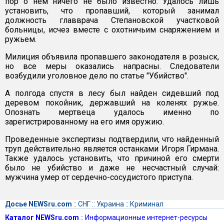
пор о нем ничего не было известно. Удалось лишь
установить, что пропавший, который занимал
должность главврача Степановской участковой
больницы, исчез вместе с охотничьим снаряжением и
ружьем.
Милиция объявила пропавшего законодателя в розыск,
но все меры оказались напрасны. Следователи
возбудили уголовное дело по статье "Убийство".
А полгода спустя в лесу был найден сидевший под
деревом покойник, державший на коленях ружье.
Опознать мертвеца удалось именно по
зарегистрированному на его имя оружию.
Проведенные экспертизы подтвердили, что найденный
труп действительно является останками Игоря Гирмана.
Также удалось установить, что причиной его смерти
было не убийство и даже не несчастный случай:
мужчина умер от сердечно-сосудистого приступа.
Досье NEWSru.com
::
СНГ
::
Украина
::
Криминал
Каталог NEWSru.com
::
Информационные интернет-ресурсы