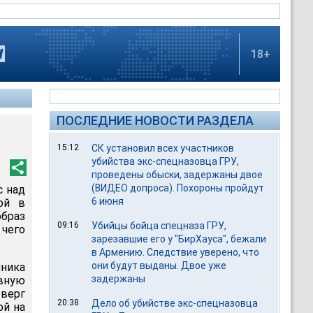
18+
ПОСЛЕДНИЕ НОВОСТИ РАЗДЕЛА
15:12
СК установил всех участников
убийства экс-спецназовца ГРУ,
проведены обыски, задержаны двое
(ВИДЕО допроса). Похороны пройдут
с над
6 июня
ой в
образ
09:16
Убийцы бойца спецназа ГРУ,
 чего
зарезавшие его у "БирХауса", бежали
в Армению. Следствие уверено, что
они будут выданы. Двое уже
ника
задержаны
авную
тверг
20:38
Дело об убийстве экс-спецназовца
ой на