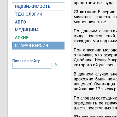
представителя суда.
НЕДВИЖИМОСТЬ
23-летнюю Валерию 
ТЕХНОЛОГИИ
милиция задержал
мошенничестве.
АВТО
МЕДИЦИНА
По данным следстви
виду преступлений
АРХИВ
гражданам и под вым
СТАРАЯ ВЕРСИЯ
При описании молод
отмечали, что афери
Двойника Нелли Увар
Поиск по сайту
которого ей удалось 
В данном случае вн
прохожие были немал
нищенка". Очевидцы 
ней нашли 17 тысяч р
По словам сотрудник
определить ее прича
шесть преступных эп