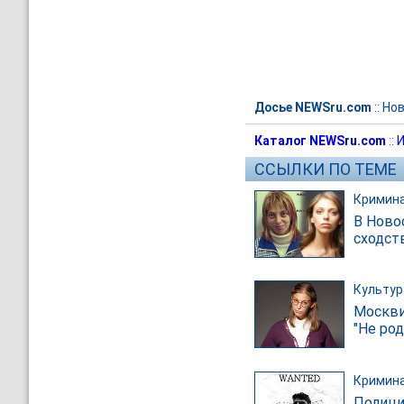
Досье NEWSru.com
::
Нов
Каталог NEWSru.com
::
И
ССЫЛКИ ПО ТЕМЕ
Кримин
В Ново
сходст
Культур
Москви
"Не ро
Кримин
Полици