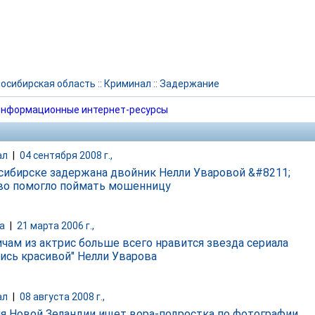
осибирская область
::
Криминал
::
Задержание
нформационные интернет-ресурсы
ал
|
04 сентября 2008 г.,
сибирске задержана двойник Нелли Уваровой &#8211;
во помогло поймать мошенницу
а
|
21 марта 2006 г.,
чам из актрис больше всего нравится звезда сериала
дись красивой" Нелли Уварова
ал
|
08 августа 2008 г.,
я Новой Зеландии ищет вора-подростка по фотографии