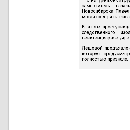
"По натуре все сотру
заместитель нача
Новосибирска Павел
могли поверить глаза
В итоге преступниц
следственного из
пенитенциарное учре
Лещевой предъявлен
которая предусмат
полностью признала.