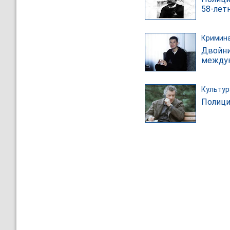
58-летн
Кримин
Двойни
между
Культур
Полици