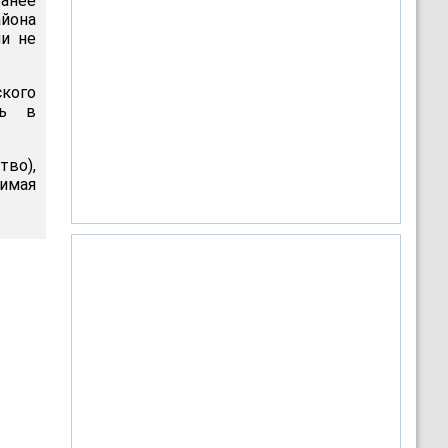
ранее
йона
ми не
ского
сь в
тво),
имая