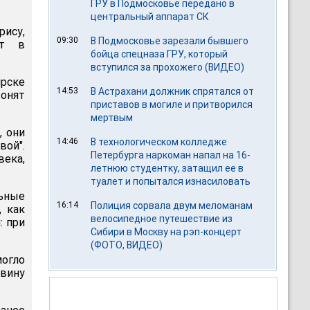
ГРУ в Подмосковье передано в
центральный аппарат СК
рису,
09:30
В Подмосковье зарезали бывшего
ют в
бойца спецназа ГРУ, который
вступился за прохожего (ВИДЕО)
ирске
14:53
В Астрахани должник спрятался от
онят
приставов в могиле и притворился
мертвым
, они
14:46
В технологическом колледже
вой".
Петербурга наркоман напал на 16-
века,
летнюю студентку, затащил ее в
туалет и попытался изнасиловать
льные
16:14
Полиция сорвала двум меломанам
, как
велосипедное путешествие из
: при
Сибири в Москву на рэп-концерт
(ФОТО, ВИДЕО)
могло
 вину