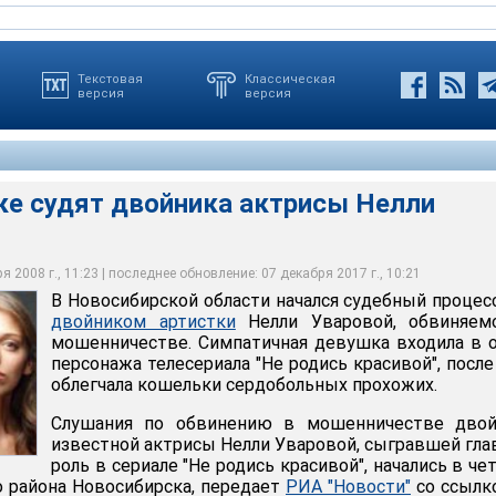
Текстовая
Классическая
версия
версия
ке судят двойника актрисы Нелли
ят двойника актрисы Нелли Уваровой
 2008 г., 11:23 | последнее обновление: 07 декабря 2017 г., 10:21
В Новосибирской области начался судебный процес
двойником артистки
Нелли Уваровой, обвиняем
мошенничестве. Симпатичная девушка входила в 
персонажа телесериала "Не родись красивой", после
облегчала кошельки сердобольных прохожих.
Слушания по обвинению в мошенничестве двой
известной актрисы Нелли Уваровой, сыгравшей гл
роль в сериале "Не родись красивой", начались в че
о района Новосибирска, передает
РИА "Новости"
со ссылк