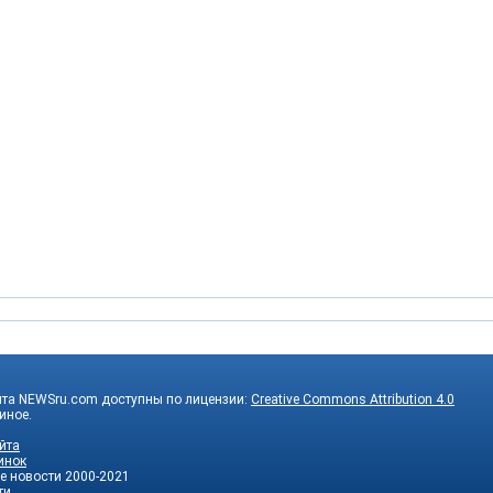
йта NEWSru.com доступны по лицензии:
Creative Commons Attribution 4.0
 иное.
йта
инок
е новости
2000-2021
ти