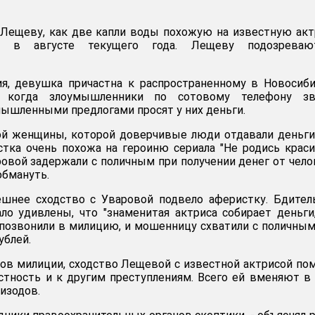
Лещеву, как две капли воды похожую на известную акт
а в августе текущего года. Лещеву подозрева
я, девушка причастна к распространенному в Новосиб
, когда злоумышленники по сотовому телефону зв
ышленными предлогами просят у них деньги.
ой женщины, которой доверчивые люди отдавали деньги
стка очень похожа на героиню сериала "Не родись краси
овой задержали с поличным при получении денег от чело
обмануть.
ешнее сходство с Уваровой подвело аферистку. Бдите
о удивлены, что "знаменитая актриса собирает деньги
позвонили в милицию, и мошенницу схватили с поличным
ублей.
ов милиции, сходство Лещевой с известной актрисой по
стность и к другим преступлениям. Всего ей вменяют в
изодов.