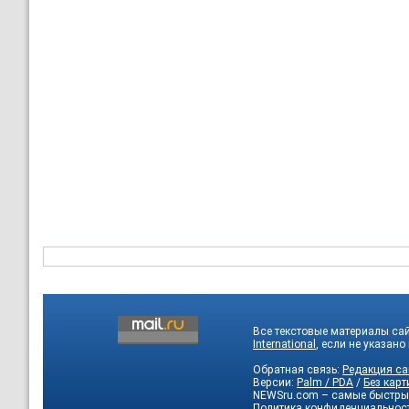
Все текстовые материалы са
International
, если не указано
Обратная связь:
Редакция са
Версии:
Palm / PDA
/
Без карт
NEWSru.com – самые быстры
Политика конфиденциальнос