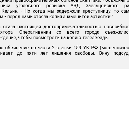
дники правоохранительных органов скептики, - объяснял 
льника уголовного розыска УВД Заельцовского ра
 Кельин. - Но когда мы задержали преступницу, то са
м - перед нами стояла копия знаменитой артистки!"
а стала настоящей достопримечательностью новосибир
олятора. Оперативники со всего города съезжали
ждение, чтобы посмотреть на копию телезвезды.
о обвинение по части 2 статьи 159 УК РФ (мошенничес
ривает до пяти лет лишения свободы. Вину подсуд