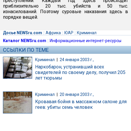
преступлений. Каждый год здесь происходит
приблизительно 20 тыс. убийств и 50 тыс.
изнасилований. Поэтому суровые наказания здесь в
порядке вещей.
Досье NEWSru.com
::
Африка
::
ЮАР
::
Криминал
Каталог NEWSru.com
::
Информационные интернет-ресурсы
ССЫЛКИ ПО ТЕМЕ
Криминал
|
24 января 2003 г.,
Наркобарон, устранивший всех
свидетелей по своему делу, получил 205
лет тюрьмы
Криминал
|
20 января 2003 г.,
Кровавая бойня в массажном салоне для
геев: убиты семь человек