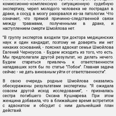
комиссионно-комплексную ситуационную судебную
экспертизу, череп молодого человека не пострадал в
драке, а сосуд в мозгу разорвался из-за патологии. Что
означает, что прямой причинно-следственной связи
между травмами, полученными в драке, и
наступлением смерти Шмойлова нет.
"В группу экспертов входили три доктора медицинских
наук и один кандидат, поэтому не доверять им нет
никаких оснований, - пояснил адвокат семьи Шмойлова
Евгений Черноусов. - Будем исходить из того, что есть.
Мы предполагали другой результат, но делать нечего.
Будем стараться привлечь к ответственности
нападавших хотя бы по статье "Побои". Главная задача
сейчас - не дать виновным уйти от ответственности".
В свою очередь родные Шмойлова оказались
обескуражены результатами экспертизы. "Я ожидала
совсем другой исход исследования", - призналась
сестра погибшего Оксана Кушнарева. При этом
женщина добавила, что в ближайшее время встретится
с адвокатом и обсудит с ним дальнейший план
действий.