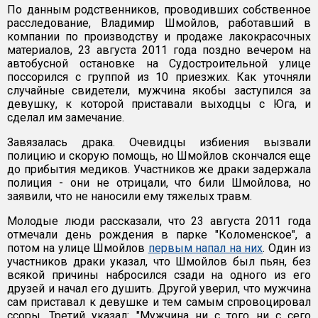
По данным родственников, проводивших собственное
расследование, Владимир Шмойлов, работавший в
компании по производству и продаже лакокрасочных
материалов, 23 августа 2011 года поздно вечером на
автобусной остановке на Судостроительной улице
поссорился с группой из 10 приезжих. Как уточняли
случайные свидетели, мужчина якобы заступился за
девушку, к которой приставали выходцы с Юга, и
сделал им замечание.
Завязалась драка. Очевидцы избиения вызвали
полицию и скорую помощь, но Шмойлов скончался еще
до прибытия медиков. Участников же драки задержала
полиция - они не отрицали, что били Шмойлова, но
заявили, что не наносили ему тяжелых травм.
Молодые люди рассказали, что 23 августа 2011 года
отмечали день рождения в парке "Коломенское", а
потом на улице Шмойлов
первым напал на них
. Один из
участников драки указал, что Шмойлов был пьян, без
всякой причины набросился сзади на одного из его
друзей и начал его душить. Другой уверил, что мужчина
сам приставал к девушке и тем самым спровоцировал
ссоры. Третий указал: "Мужчина ни с того ни с сего