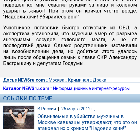
подошел ко мне, схватил руками за лицо и коленом
ударил в живот! При этом он кричал что-то вроде:
"Надоели хачи! Убирайтесь вон!"
Участников потасовки быстро отпустили из ОВД, а
экспертиза установила, что мужчина умер от разрыва
аневризмы сосудов головного мозга, а не от
последствий драки. Однако родственники настаивали
на возобновлении дела, но добиться этого удалось
лишь после обращения семьи к главе СКР Александру
Бастрыкину и депутатам Госдумы.
Досье NEWSru.com
::
Москва
::
Криминал
::
Драка
Каталог NEWSru.com
::
Информационные интернет-ресурсы
ССЫЛКИ ПО ТЕМЕ
В России
|
26 марта 2012 г.,
Обвиняемые в убийстве мужчины в
Москве кавказцы утверждают, что это он
атаковал их с криком "Надоели хачи!"