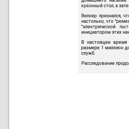
домашнего насилия.
кухонный стол, а зат
Велкер признался, ч
настолько, что "реме
"электрической пы
инициатором этих нак
В настоящее время 
размере 1 миллион д
служб.
Расследование продо