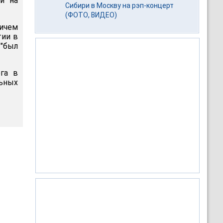
и на
Сибири в Москву на рэп-концерт
(ФОТО, ВИДЕО)
ричем
тии в
"был
га в
льных