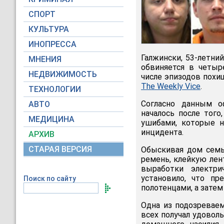
СПОРТ
КУЛЬТУРА
ИНОПРЕССА
Галжински, 53-летни
МНЕНИЯ
обвиняется в четыр
НЕДВИЖИМОСТЬ
числе эпизодов похищ
The Weekly Vice
.
ТЕХНОЛОГИИ
Согласно данным о
АВТО
началось после тог
МЕДИЦИНА
ушибами, которые н
инцидента.
АРХИВ
СТАРАЯ ВЕРСИЯ
Обыскивая дом семь
ремень, клейкую лен
выработки электри
установило, что пр
Поиск по сайту
полотенцами, а затем
Одна из подозреваем
всех получал удовол