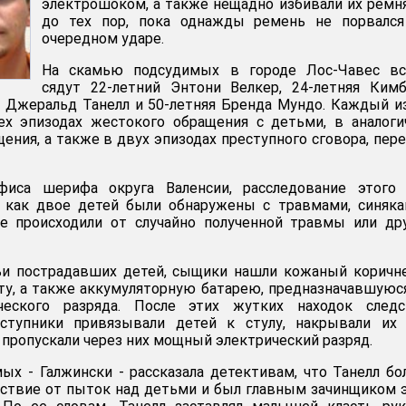
электрошоком, а также нещадно избивали их ремн
до тех пор, пока однажды ремень не порвался
очередном ударе.
На скамью подсудимых в городе Лос-Чавес вс
сядут 22-летний Энтони Велкер, 24-летняя Ким
й Джеральд Танелл и 50-летняя Бренда Мундо. Каждый и
ех эпизодах жестокого обращения с детьми, в аналог
ения, а также в двух эпизодах преступного сговора, пер
фиса шерифа округа Валенсии, расследование этого 
о, как двое детей были обнаружены с травмами, синяк
е происходили от случайно полученной травмы или др
и пострадавших детей, сыщики нашли кожаный коричн
ту, а также аккумуляторную батарею, предназначавшуюс
ческого разряда. После этих жутких находок следс
еступники привязывали детей к стулу, накрывали их 
 пропускали через них мощный электрический разряд.
ых - Галжински - рассказала детективам, что Танелл б
ьствие от пыток над детьми и был главным зачинщиком 