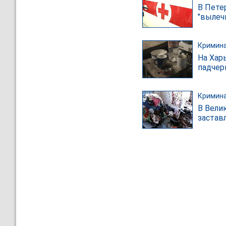
В Пете
"вылеч
Кримин
На Хар
падчер
Кримин
В Вели
застав