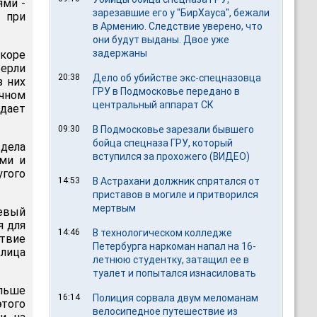
ями -
зарезавшие его у "БирХауса", бежали
 при
в Армению. Следствие уверено, что
они будут выданы. Двое уже
задержаны
коре
берли
20:38
Дело об убийстве экс-спецназовца
з них
ГРУ в Подмосковье передано в
ичном
центральный аппарат СК
едает
09:30
В Подмосковье зарезали бывшего
бойца спецназа ГРУ, который
дела
вступился за прохожего (ВИДЕО)
ами и
угого
14:53
В Астрахани должник спрятался от
приставов в могиле и притворился
мертвым
евый
я для
14:46
В технологическом колледже
твие
Петербурга наркоман напал на 16-
лица
летнюю студентку, затащил ее в
туалет и попытался изнасиловать
ольше
16:14
Полиция сорвала двум меломанам
этого
велосипедное путешествие из