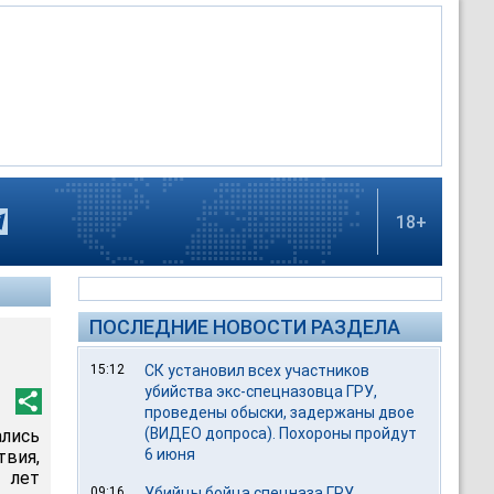
18+
ПОСЛЕДНИЕ НОВОСТИ РАЗДЕЛА
15:12
СК установил всех участников
убийства экс-спецназовца ГРУ,
проведены обыски, задержаны двое
(ВИДЕО допроса). Похороны пройдут
ались
6 июня
вия,
 лет
09:16
Убийцы бойца спецназа ГРУ,