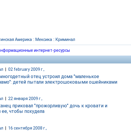
инская Америка
::
Мексика
::
Криминал
нформационные интернет-ресурсы
ал
|
02 february 2009 г.,
многодетный отец устроил дома "маленькое
намо": детей пытали электрошоковыми ошейниками
ал
|
22 января 2009 г.,
анец приковал "прожорливую" дочь к кровати и
 ее, чтобы похудела
ал
|
16 сентября 2008 г.,