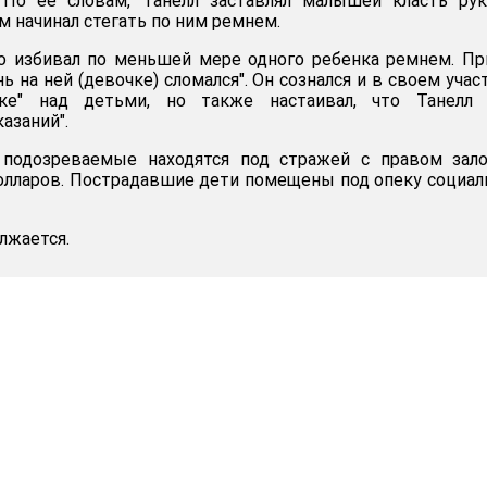
 По ее словам, Танелл заставлял малышей класть рук
ем начинал стегать по ним ремнем.
то избивал по меньшей мере одного ребенка ремнем. П
нь на ней (девочке) сломался". Он сознался и в своем учас
тке" над детьми, но также настаивал, что Танелл 
азаний".
подозреваемые находятся под стражей с правом зало
олларов. Пострадавшие дети помещены под опеку социа
лжается.