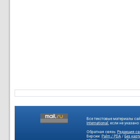
Все текстовые материалы са
International
, если не указано
Обратная связь:
Редакция са
Версии:
Palm / PDA
/
Без карт