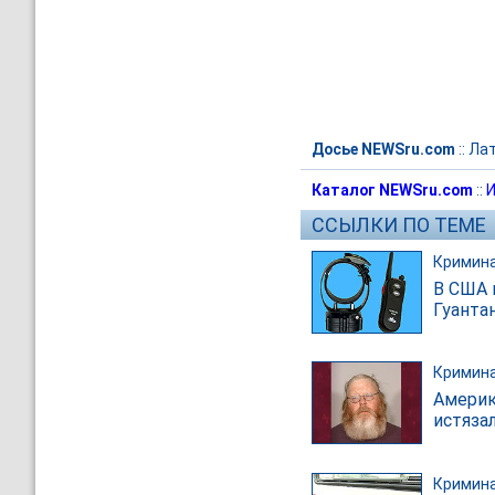
Досье NEWSru.com
::
Лат
Каталог NEWSru.com
::
И
ССЫЛКИ ПО ТЕМЕ
Кримин
В США 
Гуанта
Кримин
Америк
истязал
Кримин