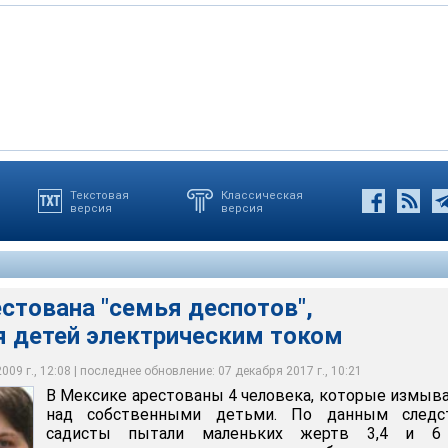
Текстовая
Классическая
версия
версия
на "семья деспотов", наказывавшая детей электрическим током
стована "семья деспотов",
 детей электрическим током
09 г., 12:08 | последнее обновление: 07 декабря 2017 г., 10:21
В Мексике арестованы 4 человека, которые измыв
над собственными детьми. По данным следст
садисты пытали маленьких жертв 3,4 и 6