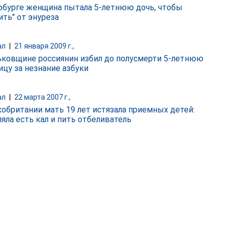
рбурге женщина пытала 5-летнюю дочь, чтобы
ить" от энуреза
ал
|
21 января 2009 г.,
ьковщине россиянин избил до полусмерти 5-летнюю
ицу за незнание азбуки
ал
|
22 марта 2007 г.,
кобритании мать 19 лет истязала приемных детей:
ляла есть кал и пить отбеливатель