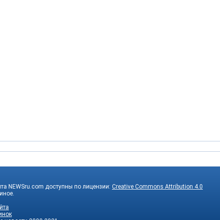
йта NEWSru.com доступны по лицензии:
Creative Commons Attribution 4.0
 иное.
йта
инок