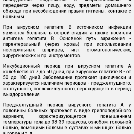
передается через пищу, воду, предметы домашнего
обихода при несоблюдении правил гигиены, контакте с
больным.
При вирусном гепатите В источником инфекции
являются больные в острой стадии, а также носители
антигена гепатита В. Основной путь заражения -
парентеральный (через кровь) при использовании
нестерильных шприцев, игл, стоматологических,
хирургических и пр. инструментов.
Инкубационный период при вирусном гепатите А
колеблется от 7 до 50 дней, при вирусном гепатите В - от
50 до 180 дней. Заболевание протекает циклически и
характеризуется наличием периодов - преджелтушного,
желтушного, послежелтушного, переходящего в период
выздоровления.
Преджелтушный период вирусного гепатита А у
половины больных протекает в виде гриппоподобного
варианта, характеризующегося повышением
температуры тела до 38-39 градусов, ознобом, головной
болью, ломящими болями в суставах и мышцах, болью
в горле и т. д.