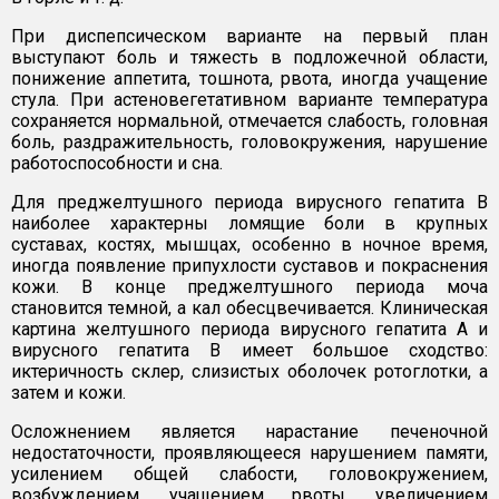
При диспепсическом варианте на первый план
выступают боль и тяжесть в подложечной области,
понижение аппетита, тошнота, рвота, иногда учащение
стула. При астеновегетативном варианте температура
сохраняется нормальной, отмечается слабость, головная
боль, раздражительность, головокружения, нарушение
работоспособности и сна.
Для преджелтушного периода вирусного гепатита В
наиболее характерны ломящие боли в крупных
суставах, костях, мышцах, особенно в ночное время,
иногда появление припухлости суставов и покраснения
кожи. В конце преджелтушного периода моча
становится темной, а кал обесцвечивается. Клиническая
картина желтушного периода вирусного гепатита А и
вирусного гепатита В имеет большое сходство:
иктеричность склер, слизистых оболочек ротоглотки, а
затем и кожи.
Осложнением является нарастание печеночной
недостаточности, проявляющееся нарушением памяти,
усилением общей слабости, головокружением,
возбуждением, учащением рвоты, увеличением