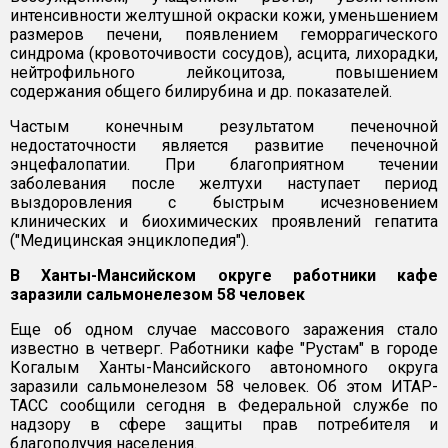
интенсивности желтушной окраски кожи, уменьшением
размеров печени, появлением геморрагического
синдрома (кровоточивости сосудов), асцита, лихорадки,
нейтрофильного лейкоцитоза, повышением
содержания общего билирубина и др. показателей.
Частым конечным результатом печеночной
недостаточности является развитие печеночной
энцефалопатии. При благоприятном течении
заболевания после желтухи наступает период
выздоровления с быстрым исчезновением
клинических и биохимических проявлений гепатита
("Медицинская энциклопедия").
В Ханты-Мансийском округе работники кафе
заразили сальмонелезом 58 человек
Еще об одном случае массового заражения стало
известно в четверг. Работники кафе "Рустам" в городе
Когалым Ханты-Мансийского автономного округа
заразили сальмонелезом 58 человек. Об этом ИТАР-
ТАСС сообщили сегодня в Федеральной службе по
надзору в сфере защиты прав потребителя и
благополучия населения.