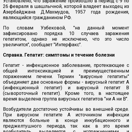
Установлено, что заражение произошло в период с 9 по
26 февраля в шашлычной, которой владеет выходец из
Азербайджана Д.Махмудов, 1957 года рождения,
являющийся гражданином РФ.
По словам Узбековой, "на данный момент
зафиксировано порядка 10 случаев заражения
гепатитом, однако не исключено, что это число
увеличится", сообщает "Интерфакс".
Справка. Гепатит: симптомы и течение болезни
Гепатит - инфекционное заболевание, протекающее с
общей интоксикацией и преимущественным
поражением печени. Термин "вирусные гепатиты"
объединяет две основные формы - вирусный гепатит А
(инфекционный гепатит) и вирусный гепатит В
(сывороточный гепатит). Кроме того, в настоящее
время выделена группа вирусных гепатитов "ни А ни В".
Возбудители достаточно устойчивы во внешней среде.
При вирусном гепатите А источником инфекции
являются больные в конце инкубационного и
преджелтушного периода, так как в это время
возбудитель выделяется с испражнениями и