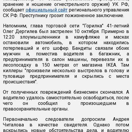
хранение и ношение огнестрельного оружия) УК РФ,
сообщает
официальный сайт
регионального управления
СК РФ. Преступнику грозит пожизненное заключение.
Напомним, глава торговой сети "Горилка" 41-летний
Олег Дергилев был застрелен 10 октября. Примерно в
12:20 злоумышленники в камуфляже и масках
остановили автомобиль, в котором находились
потерпевший и его шофер. Бандиты связали обоих
мужчин и, поместив водителя в багажник, а
предпринимателя в салон машины, перевезли их в
лесопосадку в 150 метрах от магазина IKEA. Там
киллеры "произвели несколько выстрелов в голову и
туловище предпринимателя и скрылись с места
происшествия".
От полученных повреждений бизнесмен скончался. А
водителю удалось самостоятельно освободиться, после
чего он сообщил о произошедшем в
правоохранительные органы.
Первоначально следователи допросили Андрея
Читалова в качестве свидетеля. Однако потом
вскрылись новые обстоятельства дела, и водителю