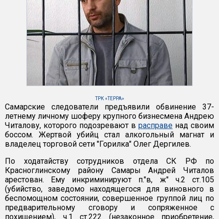
ТРК «ТЕРРА»
Самарские следователи предъявили обвинение 37-
летнему личному шоферу крупного бизнесмена Андрею
Читалову, которого подозревают в
расправе
над своим
боссом. Жертвой убийц стал алкогольный магнат и
владелец торговой сети "Горилка" Олег Дергилев.
По ходатайству сотрудников отдела СК РФ по
Красноглинскому району Самары Андрей Читалов
арестован. Ему инкриминируют п."в, ж" ч.2 ст.105
(убийство, заведомо находящегося для виновного в
беспомощном состоянии, совершенное группой лиц по
предварительному сговору и сопряженное с
похищением), ч.1 ст.222 (незаконное приобретение,