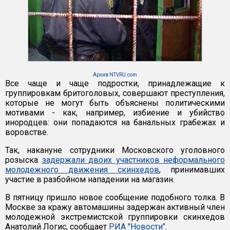
Архив NTVRU.com
Все чаще и чаще подростки, принадлежащие к
группировкам бритоголовых, совершают преступления,
которые не могут быть объяснены политическими
мотивами - как, например, избиение и убийство
инородцев: они попадаются на банальных грабежах и
воровстве.
Так, накануне сотрудники Московского уголовного
розыска
задержали двоих участников неформального
молодежного движения скинхедов
, принимавших
участие в разбойном нападении на магазин.
В пятницу пришло новое сообщение подобного толка. В
Москве за кражу автомашины задержан активный член
молодежной экстремистской группировки скинхедов
Анатолий Логис, сообщает
РИА "Новости"
.