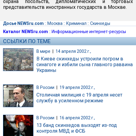
охрана посольств, дипломатических и торговых
представительств иностранных государств в Москве.
Досье NEWSru.com
::
Москва
::
Криминал
::
Скинхеды
Каталог NEWSru.com
::
Информационные интернет-ресурсы
ССЫЛКИ ПО ТЕМЕ
В мире
|
14 апреля 2002 г.,
В Киеве скинхеды устроили погром в
синагоге и избили сына главного раввина
Украины
В России
|
19 апреля 2002 г.,
Cтоличная милиция с 19 апреля несет
службу в усиленном режиме
В России
|
16 апреля 2002 г.,
13 банд скинхедов выходят из-под
контроля МВД и ФСБ