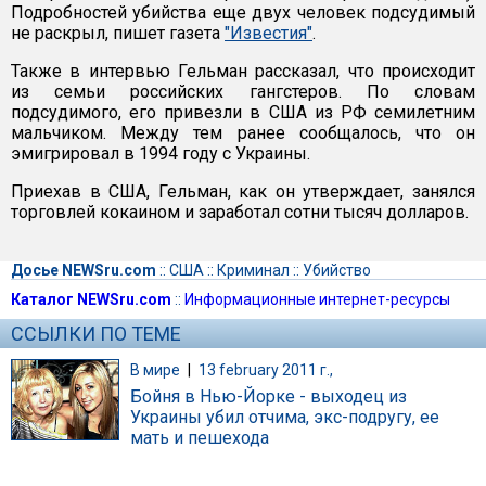
Подробностей убийства еще двух человек подсудимый
не раскрыл, пишет газета
"Известия"
.
Также в интервью Гельман рассказал, что происходит
из семьи российских гангстеров. По словам
подсудимого, его привезли в США из РФ семилетним
мальчиком. Между тем ранее сообщалось, что он
эмигрировал в 1994 году с Украины.
Приехав в США, Гельман, как он утверждает, занялся
торговлей кокаином и заработал сотни тысяч долларов.
Досье NEWSru.com
::
США
::
Криминал
::
Убийство
Каталог NEWSru.com
::
Информационные интернет-ресурсы
ССЫЛКИ ПО ТЕМЕ
В мире
|
13 february 2011 г.,
Бойня в Нью-Йорке - выходец из
Украины убил отчима, экс-подругу, ее
мать и пешехода