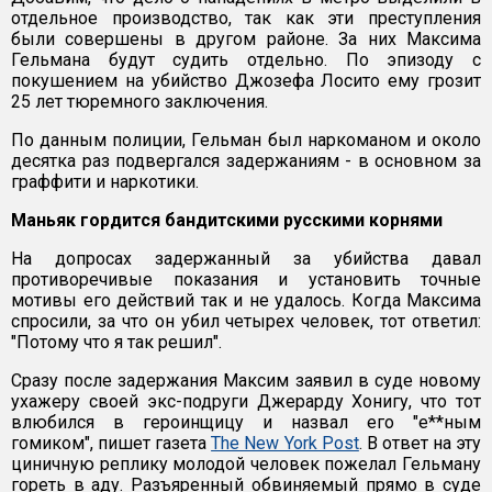
отдельное производство, так как эти преступления
были совершены в другом районе. За них Максима
Гельмана будут судить отдельно. По эпизоду с
покушением на убийство Джозефа Лосито ему грозит
25 лет тюремного заключения.
По данным полиции, Гельман был наркоманом и около
десятка раз подвергался задержаниям - в основном за
граффити и наркотики.
Маньяк гордится бандитскими русскими корнями
На допросах задержанный за убийства давал
противоречивые показания и установить точные
мотивы его действий так и не удалось. Когда Максима
спросили, за что он убил четырех человек, тот ответил:
"Потому что я так решил".
Сразу после задержания Максим заявил в суде новому
ухажеру своей экс-подруги Джерарду Хонигу, что тот
влюбился в героинщицу и назвал его "е**ным
гомиком", пишет газета
The New York Post
. В ответ на эту
циничную реплику молодой человек пожелал Гельману
гореть в аду. Разъяренный обвиняемый прямо в суде