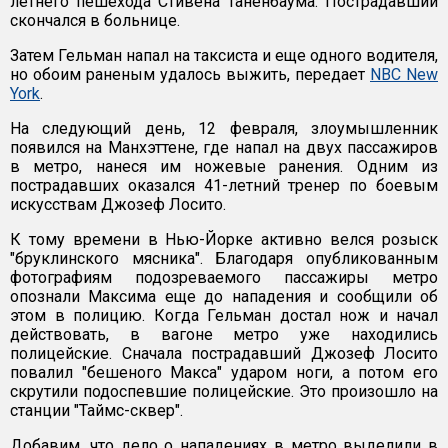
летнего пешехода Стивена Таненбаума. Пострадавший
скончался в больнице.
Затем Гельман напал на таксиста и еще одного водителя,
но обоим раненым удалось выжить, передает
NBC New
York
.
На следующий день, 12 февраля, злоумышленник
появился на Манхэттене, где напал на двух пассажиров
в метро, нанеся им ножевые ранения. Одним из
пострадавших оказался 41-летний тренер по боевым
искусствам Джозеф Лосито.
К тому времени в Нью-Йорке активно велся розыск
"бруклинского мясника". Благодаря опубликованным
фотографиям подозреваемого пассажиры метро
опознали Максима еще до нападения и сообщили об
этом в полицию. Когда Гельман достал нож и начал
действовать, в вагоне метро уже находились
полицейские. Сначала пострадавший Джозеф Лосито
повалил "бешеного Макса" ударом ноги, а потом его
скрутили подоспевшие полицейские. Это произошло на
станции "Таймс-сквер".
Добавим, что дело о нападениях в метро выделили в