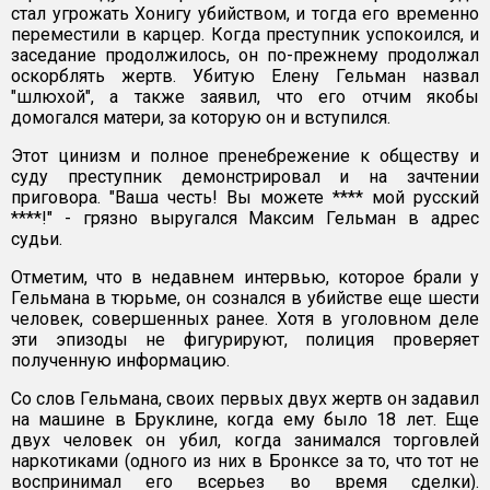
стал угрожать Хонигу убийством, и тогда его временно
переместили в карцер. Когда преступник успокоился, и
заседание продолжилось, он по-прежнему продолжал
оскорблять жертв. Убитую Елену Гельман назвал
"шлюхой", а также заявил, что его отчим якобы
домогался матери, за которую он и вступился.
Этот цинизм и полное пренебрежение к обществу и
суду преступник демонстрировал и на зачтении
приговора. "Ваша честь! Вы можете **** мой русский
****!" - грязно выругался Максим Гельман в адрес
судьи.
Отметим, что в недавнем интервью, которое брали у
Гельмана в тюрьме, он сознался в убийстве еще шести
человек, совершенных ранее. Хотя в уголовном деле
эти эпизоды не фигурируют, полиция проверяет
полученную информацию.
Со слов Гельмана, своих первых двух жертв он задавил
на машине в Бруклине, когда ему было 18 лет. Еще
двух человек он убил, когда занимался торговлей
наркотиками (одного из них в Бронксе за то, что тот не
воспринимал его всерьез во время сделки).