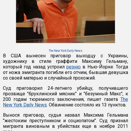
The New York Daily News
В США вынесен приговор выходцу с Украины,
художнику в стиле граффити Максиму Гельману,
который год назад устроил
резню
в Нью-Йорке. Тогда
от ножа эмигранта погибли его отчим, бывшая девушка
со своей матерью и случайный прохожий.
Суд приговорил 24-летнего убийцу, получившего
прозвище "бруклинский мясник" и "безумный Макс", к
200 годам тюремного заключения, пишет газета
The
New York Daily News
. Обвинение состояло из 13 пунктов.
Вынося приговор, судья назвал Максима Гельмана
"жестоким преступником и социопатом". Суд признал
мигранта виновным в убийствах еще в ноябре 2011