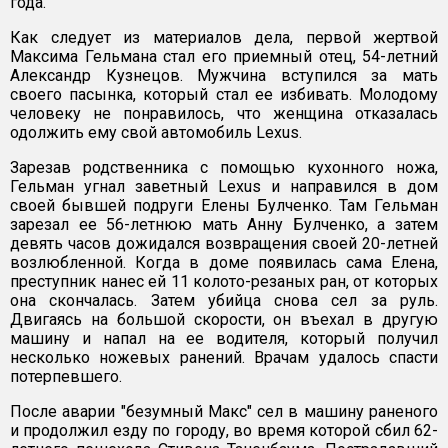
года.
Как следует из материалов дела, первой жертвой
Максима Гельмана стал его приемный отец, 54-летний
Александр Кузнецов. Мужчина вступился за мать
своего пасынка, который стал ее избивать. Молодому
человеку не понравилось, что женщина отказалась
одолжить ему свой автомобиль Lexus.
Зарезав родственника с помощью кухонного ножа,
Гельман угнал заветный Lexus и направился в дом
своей бывшей подруги Елены Булченко. Там Гельман
зарезал ее 56-летнюю мать Анну Булченко, а затем
девять часов дожидался возвращения своей 20-летней
возлюбленной. Когда в доме появилась сама Елена,
преступник нанес ей 11 колото-резаных ран, от которых
она скончалась. Затем убийца снова сел за руль.
Двигаясь на большой скорости, он въехал в другую
машину и напал на ее водителя, который получил
несколько ножевых ранений. Врачам удалось спасти
потерпевшего.
После аварии "безумный Макс" сел в машину раненого
и продолжил езду по городу, во время которой сбил 62-