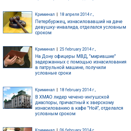
Криминал
|
18 апреля 2014 г.,
Петербуржец, изнасиловавший на даче
девушку-инвалида, отделался условным
сроком
Криминал
|
25 february 2014 г.,
На Дону офицеры МВД, "мирившие"
задержанных с помощью изнасилования
в патрульной машине, получили
условные сроки
Криминал
|
18 february 2014 г.,
В ХМАО лидер чечено-ингушской
диаспоры, причастный к зверскому
изнасилованию в кафе "Ной", отделался
условным сроком
Криминал
|
06 february 2014 г.,