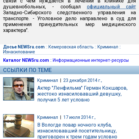
связи с чем нуждается в лечении в клинике для
душевнобольных, - сообщал
официальный сайт
Западно-Сибирского следственного управления на
транспорте. - Уголовное дело направлено в суд для
применения принудительных мер медицинского
характера".
Досье NEWSru.com
::
Кемеровская область
::
Криминал
::
Изнасилование
Каталог NEWSru.com
::
Информационные интернет-ресурсы
ССЫЛКИ ПО ТЕМЕ
Криминал
|
23 декабря 2014 г.,
Актер "Ленфильма" Герман Кокшаров,
жестоко изнасиловавший девушку,
получил 5 лет условно
Криминал
|
17 июля 2014 г.,
В Вологде повар ночного клуба,
изнасиловавший посетительницу,
приговорен к трем годам условно