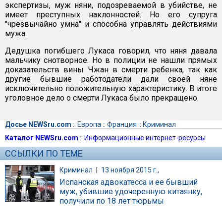
экспертизы, муж няни, подозреваемой в убийстве, не
имеет преступных наклонностей. Но его супруга
"чрезвычайно умна" и способна управлять действиями
мужа.
Дедушка погибшего Лукаса говорил, что няня давала
мальчику снотворное. Но в полиции не нашли прямых
доказательств вины Чжан в смерти ребенка, так как
другие бывшие работодатели дали своей няне
исключительно положительную характеристику. В итоге
уголовное дело о смерти Лукаса было прекращено.
Досье NEWSru.com
::
Европа
::
Франция
::
Криминал
Каталог NEWSru.com
::
Информационные интернет-ресурсы
ССЫЛКИ ПО ТЕМЕ
Криминал
|
13 ноября 2015 г.,
Испанская адвокатесса и ее бывший
муж, убившие удочеренную китаянку,
получили по 18 лет тюрьмы