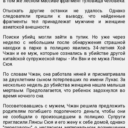
в том же лесном массиве фрагмент туловища человека.
Отыскать другие останки не удалось. Однако
следователи пришли к выводу, что найденные
фрагменты тел принадлежат мужчине и женщине
азиатской внешности.
Поиски убийц могли зайти в тупик. Но уже через
неделю с небольшим после обнаружения страшной
находки в парке в полицию явились 34-летняя Хой
Чжан и ее муж, которые сознались в убийстве другой
китайской супружеской пары - Ин Ван и ее мужа Лянсы
Сюя.
По словам Чжан, она работала няней и присматривала
за двухлетним сыном потерпевших по имени Лукас. За
несколько недель до убийства женщина нашла малыша
мертвым. Предполагается, что ребенок задохнулся во
время ночного сна.
Посоветовавшись с мужем, Чжан решила предложить
родителям погибшего подопечного деньги, чтобы они
не сообщали о произошедшем в полицию. Супруги
пригласили Лянсы Сюя и его жену к себе домой, однако
"переговоры" о негласном материальном возмещении