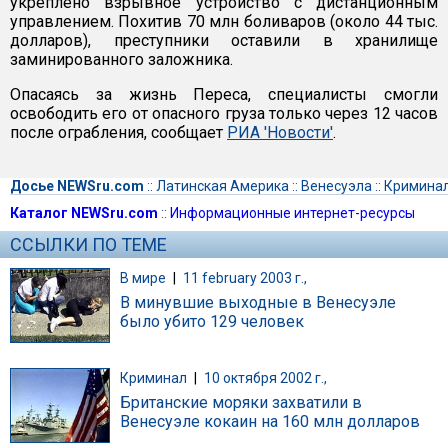
укреплено взрывное устройство с дистанционным
управлением. Похитив 70 млн боливаров (около 44 тыс.
долларов), преступники оставили в хранилище
заминированного заложника.
Опасаясь за жизнь Переса, специалисты смогли
освободить его от опасного груза только через 12 часов
после ограбления, сообщает
РИА 'Новости'
.
Досье NEWSru.com
::
Латинская Америка
::
Венесуэла
::
Кримина
Каталог NEWSru.com
::
Информационные интернет-ресурсы
ССЫЛКИ ПО ТЕМЕ
В мире
|
11 february 2003 г.,
В минувшие выходные в Венесуэле
было убито 129 человек
Криминал
|
10 октября 2002 г.,
Британские моряки захватили в
Венесуэле кокаин на 160 млн долларов