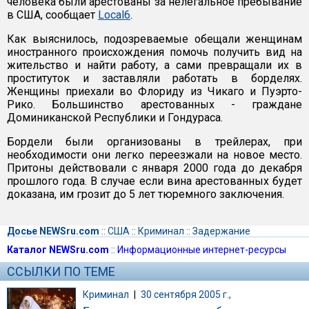
человека были арестованы за нелегальное пребывание
в США, сообщает
Local6
.
Как выяснилось, подозреваемые обещали женщинам
иностранного происхождения помочь получить вид на
жительство и найти работу, а сами превращали их в
проституток и заставляли работать в борделях.
Женщины приехали во Флориду из Чикаго и Пуэрто-
Рико. Большинство арестованных - граждане
Доминиканской Республики и Гондураса.
Бордели были организованы в трейлерах, при
необходимости они легко переезжали на новое место.
Притоны действовали с января 2000 года до декабря
прошлого года. В случае если вина арестованных будет
доказана, им грозит до 5 лет тюремного заключения.
Досье NEWSru.com
::
США
::
Криминал
::
Задержание
Каталог NEWSru.com
::
Информационные интернет-ресурсы
ССЫЛКИ ПО ТЕМЕ
Криминал
|
30 сентября 2005 г.,