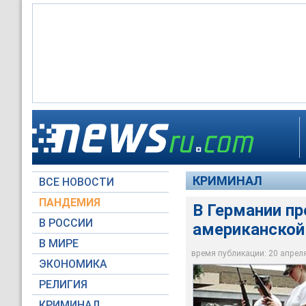
Правоохранительные
В Германии америка
С серьезными трав
преступников
КРИМИНАЛ
ВСЕ НОВОСТИ
Архив NEWSru.com
Архив NEWSru.com
RTV International
ПАНДЕМИЯ
В Германии п
В РОССИИ
американской
В МИРЕ
время публикации: 20 апреля 
ЭКОНОМИКА
РЕЛИГИЯ
КРИМИНАЛ