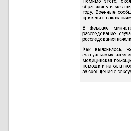
Помимо этого, око
обратились в местны
году. Военные сооб
привели к наказания
В феврале минист
расследование случ
расследования начали
Как выяснилось, ж
сексуальному насили
медицинская помощь
помощи и на халатно
за сообщения о сексу