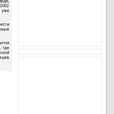
рде,
 2002
х уже
ести
ичные
ются
, где
нской
ивцев