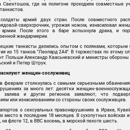
а Свентошов, где на полигоне проходили совместные у
танкистов.
 солдаты армий двух стран. После совместного расп
рядовой-сверхсрочник, угрожая ножом, изнасиловал жен
 армии. После этого в баре вспыхнула драка, и пор
оенной жандармерии.
мецкие танкисты делились опытом с поляками, которым
ия из 15 танков "Леопард 2А4". В торжествах по этому с
нт Польши Александр Квасьневский и министры обороны
ский и Петер Штрук.
 насилуют женщин-сослуживиц
 в феврале столкнулась с самыми серьезными обвинени
арушениях за много лет: десятки женщин-военнослужащ
о залива и других регионов заявляют, что подверг
иям или изнасилованиям со стороны своих сослуживцев.
апортов о сексуальных правонарушениях в Ираке, Куве
х место в последние 18 месяцев. В сухопутных войсках 
 на флоте 12, в ВВС восемь, в морской пехоте шесть.