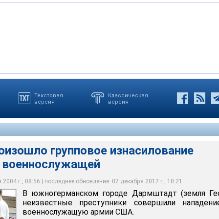
Текстовая
Классическая
версия
версия
 органы ФРГ приступили к расследованию инцидента и розыску
нскую военнослужащую избили и изнасиловали пять человек
мами девушка была доставлена в больницу
роизошло групповое изнасилование
 военнослужащей
2004 г., 08:56 | последнее обновление: 07 декабря 2017 г., 10:21
В южногерманском городе Дармштадт (земля Гес
неизвестные преступники совершили нападени
военнослужащую армии США.