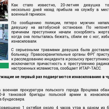
Как стало известно, 20-летняя девушка то
несколько дней назад прибыла на службу в мес
военный гарнизон.
По сообщению полиции, пятеро мужчин напал
девушку на автобусной остановке. По непоня
причинам преступники начали оскорблять жертв
когда она попыталась бежать, сбили ее с ног, изб
изнасиловали.
С серьезными травмами девушка была доставле
больницу. Правоохранительные органы ФРГ прист
к расследованию инцидента и розыску преступнико
исключается причастность к преступлению радик
настроенных исламистов, сообщает ИТАР-ТАСС.
ащие не первый раз подвергаются изнасилованию в ч
а военная прокуратура польского города Вроцлава обв
0-й танковой бригады польской армии в изнасилов
 бундесвера.
совершено 1 октября около 4 часов утра в одном из 