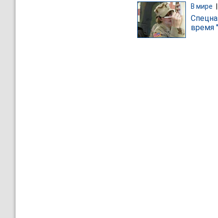
В мире
Спецна
время 