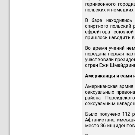
гарнизонного городк
польских и немецких 
В баре находились
спиртного польский 
ефрейтора союзной
пришлось наводить в
Во время учений не
передана первая парт
участвовали президе
стран Ежи Шмайдзинь
Американцы и сами
Американская армия
сексуальных правон
района Персидског
сексуальным нападен
Было получено 112 р
Афганистане, имевши
место 86 инцидентов,