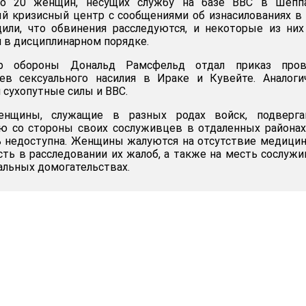
ло 20 женщин, несущих службу на базе ВВС в Шеппа
й кризисный центр с сообщениями об изнасилованиях в
щили, что обвинения расследуются, и некоторые из ни
м в дисциплинарном порядке.
р обороны Дональд Рамсфельд отдал приказ пров
аев сексуального насилия в Ираке и Кувейте. Аналог
 сухопутные силы и ВВС.
енщины, служащие в разных родах войск, подверга
ю со стороны своих сослуживцев в отдаленных районах
 недоступна. Женщины жалуются на отсутствие медици
сть в расследовании их жалоб, а также на месть сослуж
альных домогательствах.