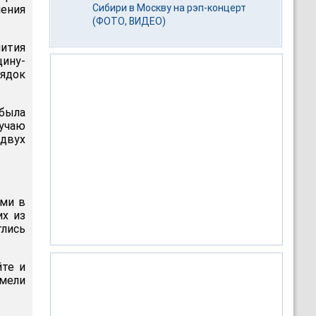
Сибири в Москву на рэп-концерт
чения
(ФОТО, ВИДЕО)
ития
щину-
ядок
 была
лучаю
 двух
ями в
их из
лись
йте и
имели