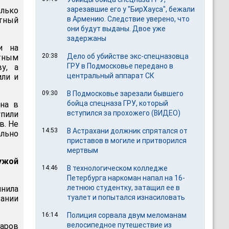
зарезавшие его у "БирХауса", бежали
лько
в Армению. Следствие уверено, что
тный
они будут выданы. Двое уже
задержаны
и на
20:38
Дело об убийстве экс-спецназовца
тным
ГРУ в Подмосковье передано в
у, а
центральный аппарат СК
или и
09:30
В Подмосковье зарезали бывшего
бойца спецназа ГРУ, который
на в
вступился за прохожего (ВИДЕО)
упили
в. Не
14:53
В Астрахани должник спрятался от
ально
приставов в могиле и притворился
мертвым
ужой
14:46
В технологическом колледже
Петербурга наркоман напал на 16-
летнюю студентку, затащил ее в
инила
туалет и попытался изнасиловать
ании
16:14
Полиция сорвала двум меломанам
велосипедное путешествие из
баров