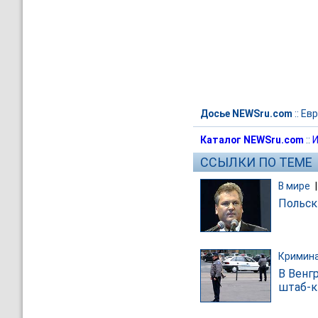
Досье NEWSru.com
::
Евр
Каталог NEWSru.com
::
И
ССЫЛКИ ПО ТЕМЕ
В мире
Польск
Кримин
В Венг
штаб-к