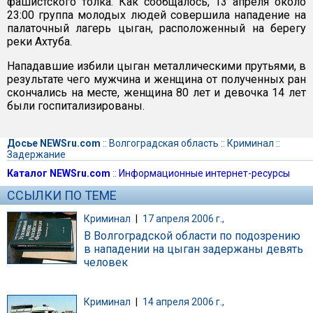
фашистского толка. Как сообщалось, 13 апреля около
23:00 группа молодых людей совершила нападение на
палаточный лагерь цыган, расположенный на берегу
реки Ахтуба.
Нападавшие избили цыган металлическими прутьями, в
результате чего мужчина и женщина от полученных ран
скончались на месте, женщина 80 лет и девочка 14 лет
были госпитализированы.
Досье NEWSru.com
::
Волгоградская область
::
Криминал
::
Задержание
Каталог NEWSru.com
::
Информационные интернет-ресурсы
ССЫЛКИ ПО ТЕМЕ
Криминал
|
17 апреля 2006 г.,
В Волгоградской области по подозрению
в нападении на цыган задержаны девять
человек
Криминал
|
14 апреля 2006 г.,