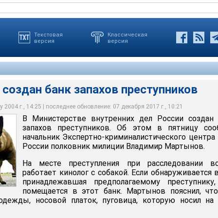
Текстовая
Классическая
версия
версия
создан банк запахов преступников
 2004 г., 14:25 | последнее обновление: 07 декабря 2017 г., 10:21
В Министерстве внутренних дел России создан 
н банк запахов преступников
запахов преступников. Об этом в пятницу соо
начальник Экспертно-криминалистического центр
России полковник милиции Владимир Мартынов.
На месте преступления при расследовании вс
работает кинолог с собакой. Если обнаруживается 
принадлежавшая предполагаемому преступнику,
помещается в этот банк. Мартынов пояснил, чт
дежды, носовой платок, пуговица, которую носил на 