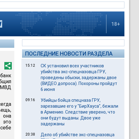
18+
ПОСЛЕДНИЕ НОВОСТИ РАЗДЕЛА
15:12
СК установил всех участников
убийства экс-спецназовца ГРУ,
банк
проведены обыски, задержаны двое
бщил
(ВИДЕО допроса). Похороны пройдут
а МВД
6 июня
09:16
Убийцы бойца спецназа ГРУ,
егда
зарезавшие его у "БирХауса", бежали
вещь,
в Армению. Следствие уверено, что
 она
они будут выданы. Двое уже
о это
задержаны
себе
20:38
Дело об убийстве экс-спецназовца