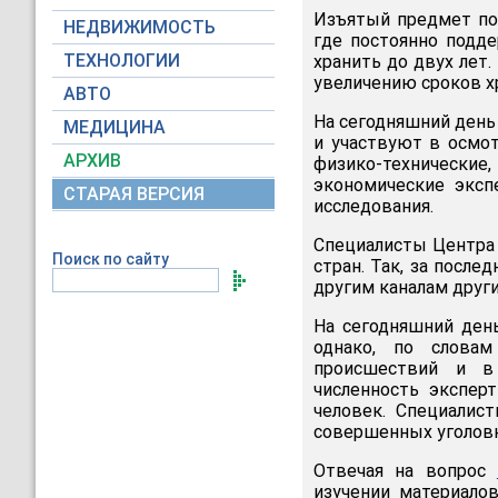
Изъятый предмет по
НЕДВИЖИМОСТЬ
где постоянно подде
ТЕХНОЛОГИИ
хранить до двух лет
увеличению сроков хр
АВТО
На сегодняшний день
МЕДИЦИНА
и участвуют в осмот
АРХИВ
физико-технические
экономические эксп
СТАРАЯ ВЕРСИЯ
исследования.
Специалисты Центра
Поиск по сайту
стран. Так, за посл
другим каналам други
На сегодняшний день
однако, по слова
происшествий и в
численность экспер
человек. Специалис
совершенных уголовн
Отвечая на вопрос
изучении материало