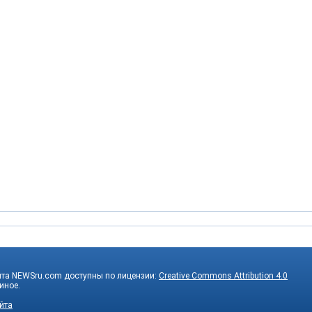
йта NEWSru.com доступны по лицензии:
Creative Commons Attribution 4.0
 иное.
йта