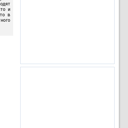
одят
то и
то в
ного