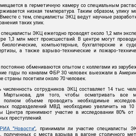
мещается в герметичную камеру со специальным раств
рживается низкая температура. Таким образом, улику 
. Вместе с тем, специалисты ЭКЦ ведут научные разработ
анения таких улик.
 специалисты ЭКЦ ежегодно проводят около 1,2 млн эксп
ре 1,3 млн мест происшествий. В центре могут провод
, биологические, компьютерные, бухгалтерские и суд
ертизы, а также взрыво-технические и пожаро-технич
 постоянно обмениваются опытом с коллегами из заруб
едние годы по каналам ФБР 30 человек выезжали в Америк
е страны посетили около 70 человек.
 численность сотрудников ЭКЦ составляет 14 тыс. чел
м Мартынова, для того, чтобы осматривать все м
 полном объеме проводить необходимые исследова
тных подразделений МВД необходимо увеличить на 10 
ты Центра принимают участие в исследовании 80% от 
ых преступлений.
РИА "Новости"
, принимали ли участие специалисты Э
в, полученных с места взрыва в вагоне столичного ме