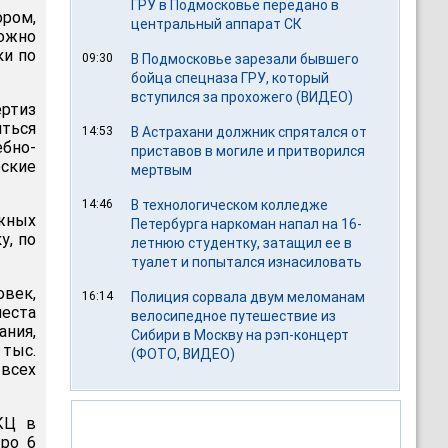
ГРУ в Подмосковье передано в
ором,
центральный аппарат СК
можно
ки по
09:30
В Подмосковье зарезали бывшего
бойца спецназа ГРУ, который
вступился за прохожего (ВИДЕО)
ертиз
иться
14:53
В Астрахани должник спрятался от
ебно-
приставов в могиле и притворился
еские
мертвым
14:46
В технологическом колледже
ежных
Петербурга наркоман напал на 16-
у, по
летнюю студентку, затащил ее в
туалет и попытался изнасиловать
овек,
16:14
Полиция сорвала двум меломанам
еста
велосипедное путешествие из
ния,
Сибири в Москву на рэп-концерт
тыс.
(ФОТО, ВИДЕО)
всех
КЦ в
тро 6