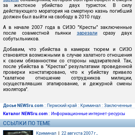
за жестокое убийство двух туристок. В силу
действующего моратория на смертную казнь погибший
должен был выйти на свободу в 2010 году.
А в начале 2007 года в СИЗО "Кресты" заключенные
после совместной пьянки
зарезали
сразу двух
собутыльников.
Добавим, что убийства в камерах тюрем и СИЗО
становятся возможными в случае халатного отношения
к своим обязанностям со стороны надзирателей. Так,
после убийства в "Крестах" результатами проведенной
проверки констатировано, что к убийству привело
"халатное отношение сотрудников милиции,
осуществлявших этапирование, и дежурной смены
изолятора".
Досье NEWSru.com
::
Пермский край
::
Криминал
::
Заключенные
Каталог NEWSru.com
::
Информационные интернет-ресурсы
ССЫЛКИ ПО ТЕМЕ
Криминал
|
22 августа 2007 г.,