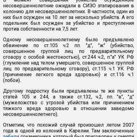
несовершеннолетние ожидали в СИЗО этапирования в
колонию для несовершеннолетних. В частности, один из
них был осужден на 10 лет за несколько убийств. А его
подельник был осужден за убийство и преступления
против собственности на 7,5 лет.
Одному несовершеннолетнему было предъявлено
обвинение по ст.105 ч.2 пп. "д", "ж" (убийство,
совершенное группой лиц по предварительному
сговору с особой жестокостью), ст.244 ч.2, п."а" УК РФ
(глумление над телом умершего, совершенное группой
лиц по предварительному сговору), ст.115 ч.1 УК РФ
(причинение легкого вреда здоровью) и ст.116 ч.1
(побои).
Другому подростку были предъявлены те же пункты
статей 105 и 244, а также ст.132, ч.2, пп. "в", "д"
(мужеложство с угрозой убийства или причинением
тяжкого вреда здоровью в отношении заведомо
несовершеннолетнего).
Отметим, что похожий случай произошел летом 2007
года в одной из колоний в Карелии. Там заключенные
забили
сокамерника, который был приговорен к смерти