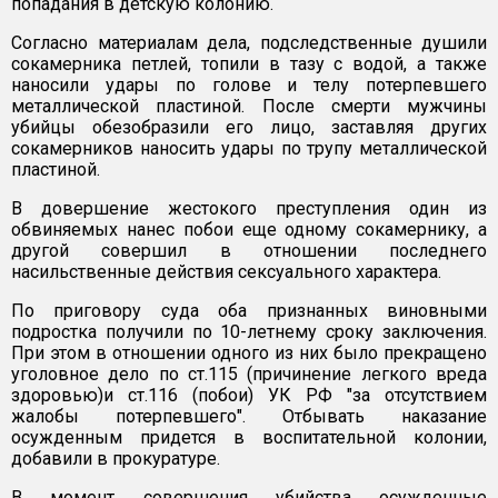
попадания в детскую колонию.
Согласно материалам дела, подследственные душили
сокамерника петлей, топили в тазу с водой, а также
наносили удары по голове и телу потерпевшего
металлической пластиной. После смерти мужчины
убийцы обезобразили его лицо, заставляя других
сокамерников наносить удары по трупу металлической
пластиной.
В довершение жестокого преступления один из
обвиняемых нанес побои еще одному сокамернику, а
другой совершил в отношении последнего
насильственные действия сексуального характера.
По приговору суда оба признанных виновными
подростка получили по 10-летнему сроку заключения.
При этом в отношении одного из них было прекращено
уголовное дело по ст.115 (причинение легкого вреда
здоровью)и ст.116 (побои) УК РФ "за отсутствием
жалобы потерпевшего". Отбывать наказание
осужденным придется в воспитательной колонии,
добавили в прокуратуре.
В момент совершения убийства осужденные