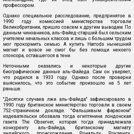
профессором.
Однако специальное расследование, предпринятое в
1990 году комиссией министерства торговли
Великобритании, пришло совсем к другим выводам. По
данным чиновников, аль-Файед-старший был сельским
учителем начальных классов и лишь с большим трудом
мог прокормить семью. А купить Harrods нынешний
магнат и вовсе не смог бы без помощи некоего
спонсора, оставшегося в тени.
Неточными оказались и некоторые другие
биографические данные аль-Файеда. Сам он уверяет,
что родился в 1933 году. Однако после проверки
выяснилось, что это событие произошло на 5 лет
раньше.
"Десятки случаев лжи аль-Файеда" зафиксировало в
1990 году британское министерство торговли в своем
752-страничном докладе. "Фальшивым фараоном"
издевательски обозвала тогда египтянина лондонская
газета The Observer, которая тогда принадлежала
конкуренту аль-Файеда, британскому магнату
индийского происхождения Рональду Роуленду.