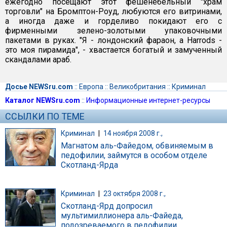
ежегодно посещают этот фешенебельный "храм
торговли" на Бромптон-Роуд, любуются его витринами,
а иногда даже и горделиво покидают его с
фирменными зелено-золотыми упаковочными
пакетами в руках. "Я - лондонский фараон, а Harrods -
это моя пирамида", - хвастается богатый и замученный
скандалами араб.
Досье NEWSru.com
::
Европа
::
Великобритания
::
Криминал
Каталог NEWSru.com
::
Информационные интернет-ресурсы
ССЫЛКИ ПО ТЕМЕ
Криминал
|
14 ноября 2008 г.,
Магнатом аль-Файедом, обвиняемым в
педофилии, займутся в особом отделе
Скотланд-Ярда
Криминал
|
23 октября 2008 г.,
Скотланд-Ярд допросил
мультимиллионера аль-Файеда,
подозреваемого в педофилии