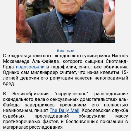
thesun.co.uk
С владельца элитного лондонского универмага Harrods
Мохаммеда Аль-Файеда, которого сыщики Скотланд-
Ярда
подозревали
в педофилии, сняты все обвинения.
Однако сам миллиардер считает, что из-за клеветы 15-
летней девочки его репутации нанесен непоправимый
вред.
В Великобритании "скрупулезное" расследование
скандального дела о сексуальных домогательствах аль-
Файеда завершилось признанием его полностью
невиновным, пишет
The Daily Mail
. Королевская служба
судебных преследований обнаружила массу
противоречивых фактов и беспочвенных показаний в
материалах расследования.