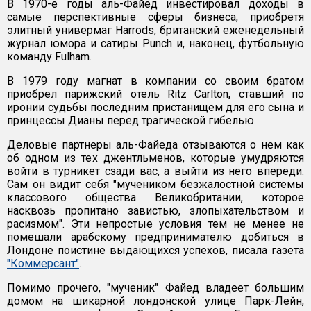
В 1970-е годы аль-Файед инвестировал доходы в
самые перспективные сферы бизнеса, приобретя
элитный универмаг Harrods, британский еженедельный
журнал юмора и сатиры Punch и, наконец, футбольную
команду Fulham.
В 1979 году магнат в компании со своим братом
приобрел парижский отель Ritz Carlton, ставший по
иронии судьбы последним пристанищем для его сына и
принцессы Дианы перед трагической гибелью.
Деловые партнеры аль-Файеда отзываются о нем как
об одном из тех джентльменов, которые умудряются
войти в турникет сзади вас, а выйти из него впереди.
Сам он видит себя "мучеником безжалостной системы
классового общества Великобритании, которое
насквозь пропитано завистью, злопыхательством и
расизмом". Эти непростые условия тем не менее не
помешали арабскому предпринимателю добиться в
Лондоне поистине выдающихся успехов, писала газета
"Коммерсант"
.
Помимо прочего, "мученик" Файед владеет большим
домом на шикарной лондонской улице Парк-Лейн,