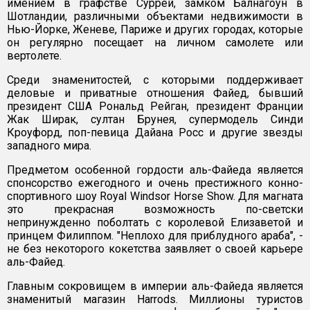
имением в графстве Суррей, замком Балнагоун в
Шотландии, различными объектами недвижимости в
Нью-Йорке, Женеве, Париже и других городах, которые
он регулярно посещает на личном самолете или
вертолете.
Среди знаменитостей, с которыми поддерживает
деловые и приватные отношения Файед, бывший
президент США Рональд Рейган, президент Франции
Жак Ширак, султан Брунея, супермодель Синди
Кроуфорд, поп-певица Дайана Росс и другие звезды
западного мира.
Предметом особенной гордости аль-Файеда является
спонсорство ежегодного и очень престижного конно-
спортивного шоу Royal Windsor Horse Show. Для магната
это прекрасная возможность по-светски
непринужденно поболтать с королевой Елизаветой и
принцем Филиппом. "Неплохо для приблудного араба", -
не без некоторого кокетства заявляет о своей карьере
аль-Файед.
Главным сокровищем в империи аль-Файеда является
знаменитый магазин Harrods. Миллионы туристов