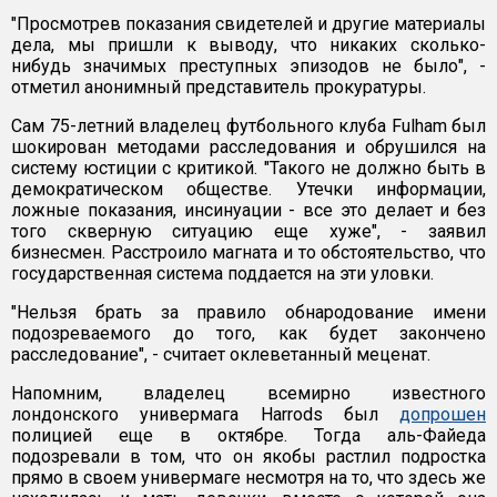
"Просмотрев показания свидетелей и другие материалы
дела, мы пришли к выводу, что никаких сколько-
нибудь значимых преступных эпизодов не было", -
отметил анонимный представитель прокуратуры.
Сам 75-летний владелец футбольного клуба Fulham был
шокирован методами расследования и обрушился на
систему юстиции с критикой. "Такого не должно быть в
демократическом обществе. Утечки информации,
ложные показания, инсинуации - все это делает и без
того скверную ситуацию еще хуже", - заявил
бизнесмен. Расстроило магната и то обстоятельство, что
государственная система поддается на эти уловки.
"Нельзя брать за правило обнародование имени
подозреваемого до того, как будет закончено
расследование", - считает оклеветанный меценат.
Напомним, владелец всемирно известного
лондонского универмага Harrods был
допрошен
полицией еще в октябре. Тогда аль-Файеда
подозревали в том, что он якобы растлил подростка
прямо в своем универмаге несмотря на то, что здесь же