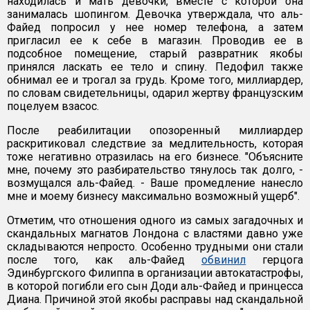
находилась и мать девочки, вместе с которой она
занималась шопингом. Девочка утверждала, что аль-
Файед попросил у нее номер телефона, а затем
пригласил ее к себе в магазин. Проводив ее в
подсобное помещение, старый развратник якобы
принялся ласкать ее тело и спину. Педофил также
обнимал ее и трогал за грудь. Кроме того, миллиардер,
по словам свидетельницы, одарил жертву французским
поцелуем взасос.
После реабилитации опозоренный миллиардер
раскритиковал следствие за медлительность, которая
тоже негативно отразилась на его бизнесе. "Объясните
мне, почему это разбирательство тянулось так долго, -
возмущался аль-Файед. - Ваше промедление нанесло
мне и моему бизнесу максимально возможный ущерб".
Отметим, что отношения одного из самых загадочных и
скандальных магнатов Лондона с властями давно уже
складываются непросто. Особенно трудными они стали
после того, как аль-Файед
обвинил
герцога
Эдинбургского Филиппа в организации автокатастрофы,
в которой погибли его сын Доди аль-Файед и принцесса
Диана. Причиной этой якобы расправы над скандальной