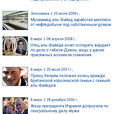
Экономика
|
25 июля 2008 г.,
Мухаммед аль-Файед заработал миллион
от нефтедобычи под собственным домом
В мире
|
08 апреля 2008 г.,
Отец аль-Файеда хочет оспорить вердикт
по делу о гибели Дианы, ведь у двоих
присяжных возникли сомнения
В мире
|
20 июля 2007 г.,
Принц Уильям положил конец вражде
британской королевской семьи с семьей
аль-Файедов
В мире
|
28 декабря 2006 г.,
Жену президента Израиля допросили по
сексуальному делу мужа