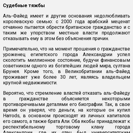
Судебные тяжбы
Аль-Файед имеет и другие основания недолюбливать
королевскую семью: с 2000 года арабский меценат
отчаянно пытается обрести британское гражданство и с
таким же упорством местные власти продолжают
отказывать ему в этом без объяснения причин.
Примечательно, что на момент прошения о гражданстве
уроженец египетского города Александрии успел
сколотить миллионное состояние, будучи финансовым
советником одного из богатейших людей мира, султана
Брунея. Кроме того, в Великобритании аль-Файед
проживает уже более 30 лет, являясь владельцем
крупной недвижимости.
Вероятно, что стремление властей отказать аль-Файеду
в гражданстве объясняется некоторыми
противоречивыми деталями его биографии. Так, в свое
время он уверял, что деньги, на которые он купил
Harrods, в основном происходят из личных капиталов
его самого, а также брата Али. Оба якобы принадлежат к
респектабельному торговому клану города
Александрии, где их отец был университетским