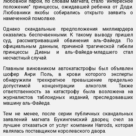
любовной парой, по словам магната, стало "интересное
положение" принцессы, ожидавшей ребенка от Доди.
Любовники якобы собирались открыто заявить о
намеченной помолвке.
Однако скандальные предположения миллиардера
оказались беспочвенными. К такому выводу пришел
суд, рассматривавший обвинения аль-Файеда. По
официальным данным, причиной трагической гибели
принцессы Дианы и аль-Файеда-младшего стал
несчастный случай.
Главным виновником автокатастрофы был объявлен
шофер Анри Поль, в крови которого эксперты
обнаружили трехкратное превышение предельно
допустимой концентрации алкоголя. Также
ответственность за катастрофу была возложена на
журналистов таблоидных изданий, преследовавших
машину аль-Файеда.
Тем не менее, после серии публичных скандальных
заявлений магната Букингемский дворец счел за
лучшее отказаться от услуг компании Harrods, которая
являлась поставщиком королевского двора.