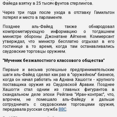
Файеда взятку в 25 тысяч фунтов стерлингов.
Через три года после ухода в отставку Гамильтон
потерял и место в парламенте.
Позднее аль-Файед также обнародовал
компрометирующую информацию о тогдашнем
министре обороны Джонатане Айткене. Коммерсант
утверждал, что министр бесплатно отдыхал в его
гостинице в то время, когда там останавливались
саудовские торговцы оружием.
"Мученик безжалостного классового общества"
Первые и весьма успешные предпринимательские
шаги аль-Файед сделал как раз в "оружейном" бизнесе,
когда он начал работать на Аднана Хашогги - крупного
поставщика оружия из Саудовской Аравии. Позднее
Хашогги стал одним из главных фигурантов в
скандальном деле эпохи Рейгана "Иран-контрас", что,
впрочем, не помешало аль-Файеду и дальше
сотрудничать с саудовскими торговцами оружия,
передавала русская служба
BBC
.