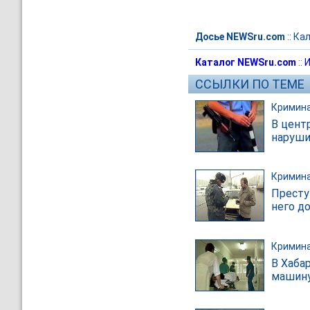
Досье NEWSru.com
::
Кал
Каталог NEWSru.com
::
И
ССЫЛКИ ПО ТЕМЕ
Кримин
В цент
наруши
Кримин
Престу
него д
Кримин
В Хаба
машин