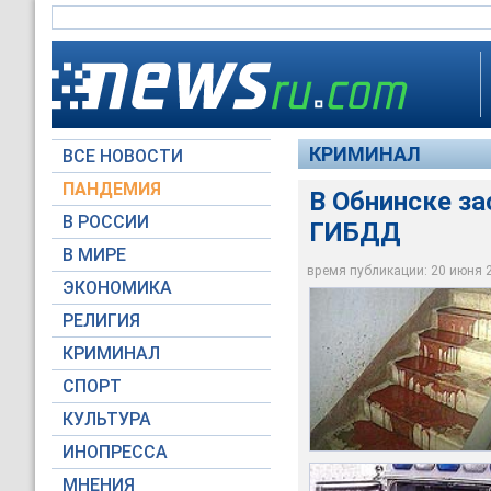
КРИМИНАЛ
ВСЕ НОВОСТИ
ПАНДЕМИЯ
В Обнинске за
В РОССИИ
ГИБДД
В МИРЕ
В Обнинске застрел
Труп офицера милиц
Однако введенный п
время публикации: 20 июня 20
ЭКОНОМИКА
Архив NEWSru.com
Архив NEWSru.com
Архив NEWSru.com
РЕЛИГИЯ
КРИМИНАЛ
СПОРТ
КУЛЬТУРА
ИНОПРЕССА
МНЕНИЯ