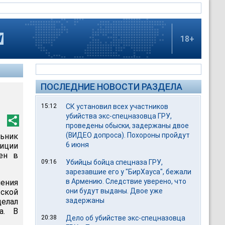
18+
ПОСЛЕДНИЕ НОВОСТИ РАЗДЕЛА
15:12
СК установил всех участников
убийства экс-спецназовца ГРУ,
проведены обыски, задержаны двое
(ВИДЕО допроса). Похороны пройдут
ьник
6 июня
иции
ен в
09:16
Убийцы бойца спецназа ГРУ,
зарезавшие его у "БирХауса", бежали
в Армению. Следствие уверено, что
ения
они будут выданы. Двое уже
ской
задержаны
делал
а. В
20:38
Дело об убийстве экс-спецназовца