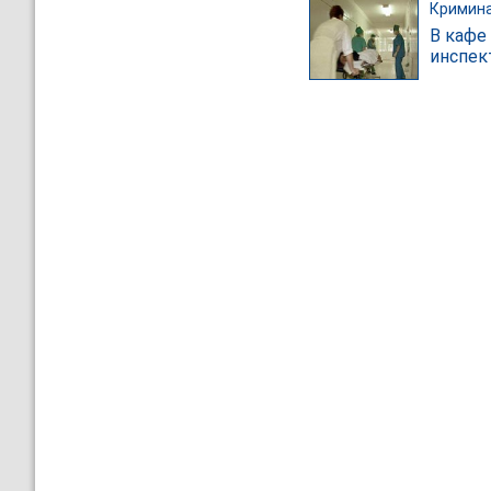
Кримин
В кафе
инспе