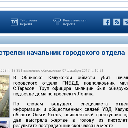
Текстовая
Классическая
версия
версия
стрелен начальник городского отдела
ен начальник городского отдела ГИБДД
ии был обнаружен в подъезде дома по проспекту Ленина
лан поиска киллера "Вулкан-5" результатов пока не дал
03 г., 13:35 | последнее обновление: 07 декабря 2017 г., 10:21
В Обнинске Калужской области убит начал
городского отдела ГИБДД подполковник мил
С.Тарасов. Труп офицера милиции был обнаруж
подъезде дома по проспекту Ленина.
По словам ведущего специалиста отдел
информации и общественных связей УВД Калуж
области Ольги Ясень, неизвестный преступник с
два выстрела жертве в голову из пистолет
результате пострадавший скончался на месте.