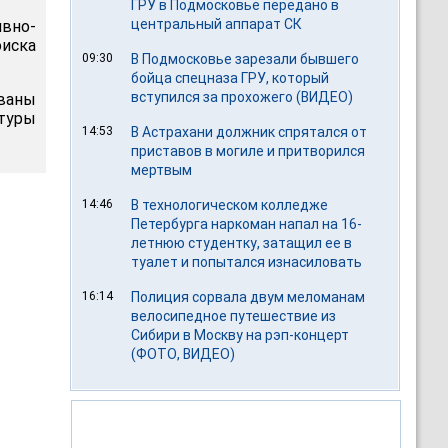
ГРУ в Подмосковье передано в
центральный аппарат СК
вно-
оиска
09:30
В Подмосковье зарезали бывшего
бойца спецназа ГРУ, который
вступился за прохожего (ВИДЕО)
ованы
туры
14:53
В Астрахани должник спрятался от
приставов в могиле и притворился
мертвым
14:46
В технологическом колледже
Петербурга наркоман напал на 16-
летнюю студентку, затащил ее в
туалет и попытался изнасиловать
16:14
Полиция сорвала двум меломанам
велосипедное путешествие из
Сибири в Москву на рэп-концерт
(ФОТО, ВИДЕО)