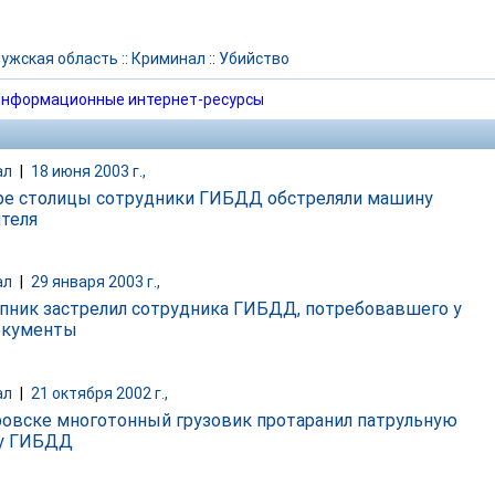
ужская область
::
Криминал
::
Убийство
нформационные интернет-ресурсы
ал
|
18 июня 2003 г.,
ре столицы сотрудники ГИБДД обстреляли машину
теля
ал
|
29 января 2003 г.,
пник застрелил сотрудника ГИБДД, потребовавшего у
окументы
ал
|
21 октября 2002 г.,
ровске многотонный грузовик протаранил патрульную
у ГИБДД