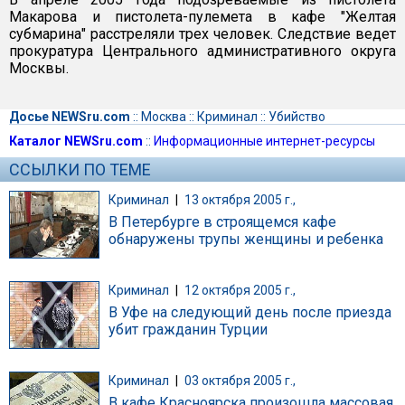
Макарова и пистолета-пулемета в кафе "Желтая
субмарина" расстреляли трех человек. Следствие ведет
прокуратура Центрального административного округа
Москвы.
Досье NEWSru.com
::
Москва
::
Криминал
::
Убийство
Каталог NEWSru.com
::
Информационные интернет-ресурсы
ССЫЛКИ ПО ТЕМЕ
Криминал
|
13 октября 2005 г.,
В Петербурге в строящемся кафе
обнаружены трупы женщины и ребенка
Криминал
|
12 октября 2005 г.,
В Уфе на следующий день после приезда
убит гражданин Турции
Криминал
|
03 октября 2005 г.,
В кафе Красноярска произошла массовая