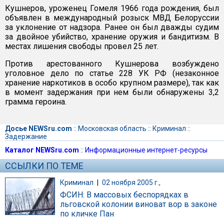
Кушнеров, уроженец Гомеля 1966 года рождения, был
объявлен в международный розыск МВД Белоруссии
за уклонение от надзора. Ранее он был дважды судим
за двойное убийство, хранение оружия и бандитизм. В
местах лишения свободы провел 25 лет.
Против арестованного Кушнерова возбуждено
уголовное дело по статье 228 УК РФ (незаконное
хранение наркотиков в особо крупном размере), так как
в момент задержания при нем были обнаружены 3,2
грамма героина.
Досье NEWSru.com
::
Московская область
::
Криминал
::
Задержание
Каталог NEWSru.com
::
Информационные интернет-ресурсы
ССЫЛКИ ПО ТЕМЕ
Криминал
|
02 ноября 2005 г.,
ФСИН: В массовых беспорядках в
льговской колонии виноват вор в законе
по кличке Пан