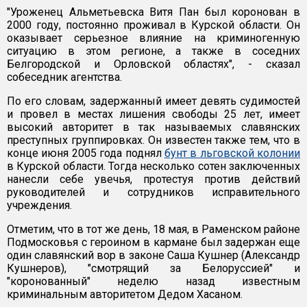
"Уроженец Альметьевска Витя Пан был коронован в
2000 году, постоянно проживал в Курской области. Он
оказывает серьезное влияние на криминогенную
ситуацию в этом регионе, а также в соседних
Белгородской и Орловской областях", - сказал
собеседник агентства.
По его словам, задержанный имеет девять судимостей
и провел в местах лишения свободы 25 лет, имеет
высокий авторитет в так называемых славянских
преступных группировках. Он известен также тем, что в
конце июня 2005 года поднял
бунт в льговской колонии
в Курской области. Тогда несколько сотен заключенных
нанесли себе увечья, протестуя против действий
руководителей и сотрудников исправительного
учреждения.
Отметим, что в тот же день, 18 мая, в Раменском районе
Подмосковья с героином в кармане был задержан еще
один славянский вор в законе Саша Кушнер (Александр
Кушнеров), "смотрящий за Белоруссией" и
"коронованный" неделю назад известным
криминальным авторитетом Дедом Хасаном.